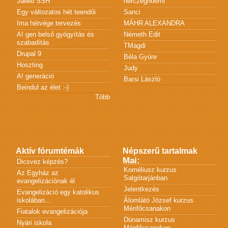
Jailed SSH
herczegnoemi
Egy változatos hét teendői
Sanci
Ima hétvége tervezés
MÁHR ALEXANDRA
A! gen belső gyógyítás és
Németh Edit
szabadítás
TMagdi
Drupal 9
Béla Gyüre
Hoszting
Judy
A! generáció
Barsi László
Beindul az élet :-)
Több
Aktív fórumtémák
Népszerű tartalmak
Mai:
Dicsvez képzés?
Kornéliusz kurzus
Az Egyház az
Salgótarjánban
evangelizációnak él
Jelentkezés
Evangelizáció egy katolikus
iskolában...
Álomlátó József kurzus
Ménfőcsanakon
Fiatalok evangelizációja
Dünamisz kurzus
Nyári iskola
Ménfőcsanakon