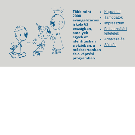
Több mint
Kapcsolat
2000
Támogatók
evangelizációs
Impresszum
iskola 63
országban,
Felhasználási
amelyek
feltételek
egyek az
Adatkezelés
identitásban
a vízióban, a
Sütizés
módszertanban
és a képzési
programban.