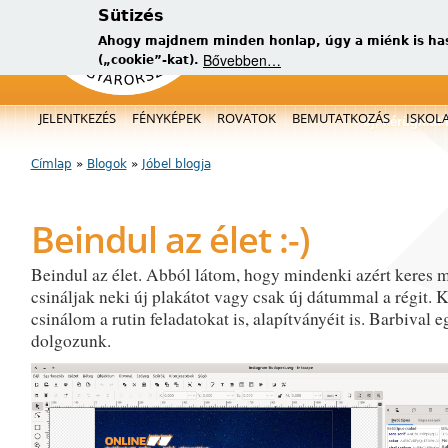
Sütizés
Ahogy majdnem minden honlap, úgy a miénk is has
Bővebben…
(„cookie”-kat).
Főmenü
JELENTKEZÉS
FÉNYKÉPEK
ROVATOK
BEMUTATKOZÁS
ISKOL
új, kérügmati
Címlap
»
Blogok
»
Jóbel blogja
Jelenlegi hely
Beindul az élet :-)
Beindul az élet. Abból látom, hogy mindenki azért keres 
csináljak neki új plakátot vagy csak új dátummal a régit. 
csinálom a rutin feladatokat is, alapítványéit is. Barbival e
dolgozunk.