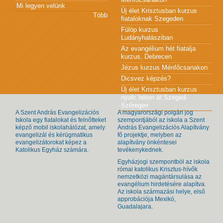
Mi legyen velünk
Új élet Krisztusban kurzus
Több
fiataloknak Szegeden
Fülöp kurzus
Ludányhalásziban
Az evangélium hét fiatalja
kurzus, Debrecen
Jézus kurzus Ménfőcsanakon
Dicsvez képzés?
Új élet Krisztusban kurzus
nyolc héten át Szeged-
Szőregen
A Szent András Evangelizációs
A magyarországi polgári jog
Iskola egy fiatalokat és felnőtteket
szempontjából az iskola a Szent
képző mobil iskolahálózat, amely
András Evangelizációs Alapítvány
evangelizál és kérügmatikus
fő projektje, melyben az
evangelizátorokat képez a
alapítvány önkéntesei
Katolikus Egyház számára.
tevékenykednek.
Egyházjogi szempontból az iskola
római katolikus Krisztus-hívők
nemzetközi magántársulása az
evangélium hirdetésére alapítva.
Az iskola származási helye, első
approbációja Mexikó,
Guadalajara.