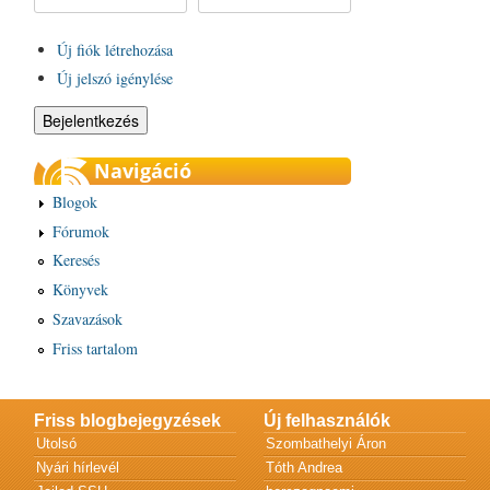
Új fiók létrehozása
Új jelszó igénylése
Navigáció
Blogok
Fórumok
Keresés
Könyvek
Szavazások
Friss tartalom
Friss blogbejegyzések
Új felhasználók
Utolsó
Szombathelyi Áron
Nyári hírlevél
Tóth Andrea