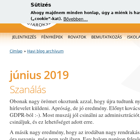
Sütizés
Ahogy majdnem minden honlap, úgy a miénk is has
Bővebben…
(„cookie”-kat).
Főmenü
JELENTKEZÉS
FÉNYKÉPEK
ROVATOK
BEMUTATKOZÁS
ISKOL
új, kérügmati
Címlap
»
Havi blog archívum
Jelenlegi hely
június 2019
Szanálás
Obonak nagy örömet okoztunk azzal, hogy újra tudtunk ny
hírlevelet küldeni. Apróság, de jó eredmény. Előnyt kovács
GDPR-ból :-). Most muszáj jól csinálni az adminisztrációt, 
csináljuk, és ez lehetőséget adott erre.
A másik nagy eredmény, hogy az irodában nagy rendrakás 
óra ugyanis, még nem volt ilyen. Egy halom papíron feles