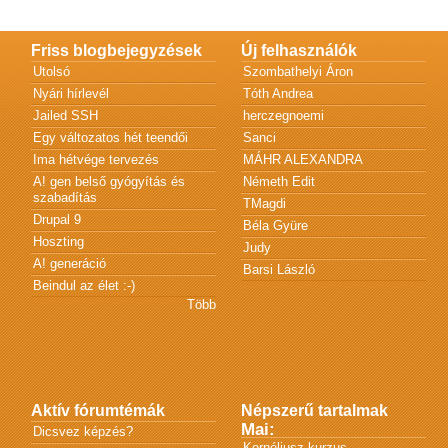
Friss blogbejegyzések
Új felhasználók
Utolsó
Szombathelyi Áron
Nyári hírlevél
Tóth Andrea
Jailed SSH
herczegnoemi
Egy változatos hét teendői
Sanci
Ima hétvége tervezés
MÁHR ALEXANDRA
A! gen belső gyógyítás és
Németh Edit
szabadítás
TMagdi
Drupal 9
Béla Gyüre
Hoszting
Judy
A! generáció
Barsi László
Beindul az élet :-)
Több
Aktív fórumtémák
Népszerű tartalmak
Mai:
Dicsvez képzés?
Kornéliusz kurzus