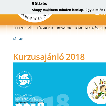
Sütizés
Ahogy majdnem minden honlap, úgy a miénk is
Főmenü
JELENTKEZÉS
FÉNYKÉPEK
ROVATOK
BEMUTATKOZÁS
IS
új, kérüg
Címlap
Jelenlegi hely
Kurzusajánló 2018