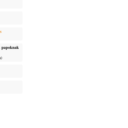
s
ét papoknak
a)