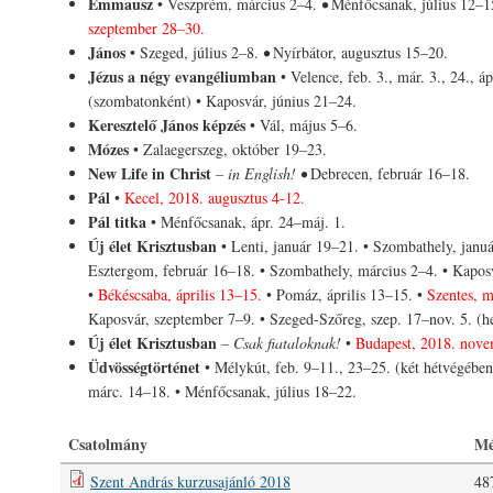
Emmausz
• Veszprém, március 2–4.
•
Ménfőcsanak, július 12–1
szeptember 28–30.
János
• Szeged, július 2–8.
•
Nyírbátor, augusztus 15–20.
Jézus a négy evangéliumban
• Velence, feb. 3., már. 3., 24., áp
(szombatonként) • Kaposvár, június 21–24.
Keresztelő János képzés
• Vál, május 5–6.
Mózes
• Zalaegerszeg, október 19–23.
New Life in Christ
– in English! •
Debrecen, február 16–18.
Pál
•
Kecel, 2018. augusztus 4-12.
Pál titka
• Ménfőcsanak, ápr. 24–máj. 1.
Új élet Krisztusban
• Lenti, január 19–21. • Szombathely, januá
Esztergom, február 16–18. • Szombathely, március 2–4. • Kaposv
•
Békéscsaba, április 13–15.
• Pomáz, április 13–15. •
Szentes, m
Kaposvár, szeptember 7–9. • Szeged-Szőreg, szep. 17–nov. 5. (he
Új élet Krisztusban
– Csak fiataloknak!
•
Budapest, 2018. nove
Üdvösségtörténet
• Mélykút, feb. 9–11., 23–25. (két hétvégében
márc. 14–18. • Ménfőcsanak, július 18–22.
Csatolmány
Mé
Szent András kurzusajánló 2018
48