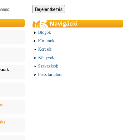
100002
Navigáció
Blogok
Fórumok
Keresés
Könyvek
Szavazások
oknak
Friss tartalom
us
ak)