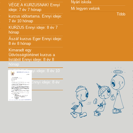
Nyári iskola
VÉGE A KURZUSNAK!
Ennyi
Mi legyen velünk
ideje: 7 év 7 hónap
Több
kurzus időtartama.
Ennyi ideje:
7 év 10 hónap
KURZUS
Ennyi ideje: 8 év 7
hónap
Ászáf kurzus Eger
Ennyi ideje:
8 év 8 hónap
Kimaradt egy
Üdvösségtörténet kurzus a
listából
Ennyi ideje: 8 év 8
hónap
KURZUS
Ennyi ideje: 8 év 10
hónap
JÓ KÖNYV!
Ennyi ideje: 8 év
10 hónap