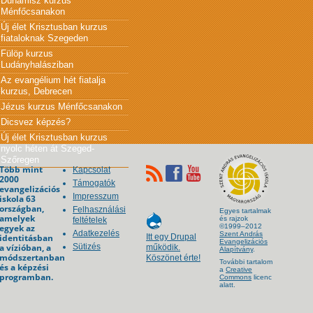
Dünamisz kurzus
Ménfőcsanakon
Új élet Krisztusban kurzus
fiataloknak Szegeden
Fülöp kurzus
Ludányhalásziban
Az evangélium hét fiatalja
kurzus, Debrecen
Jézus kurzus Ménfőcsanakon
Dicsvez képzés?
Új élet Krisztusban kurzus
nyolc héten át Szeged-
Szőregen
Több mint
Kapcsolat
2000
Támogatók
evangelizációs
Impresszum
iskola 63
országban,
Felhasználási
Egyes tartalmak
amelyek
és rajzok
feltételek
egyek az
©1999–2012
Adatkezelés
Szent András
identitásban
Itt egy Drupal
Evangelizációs
a vízióban, a
Sütizés
működik.
Alapítvány
.
módszertanban
Köszönet érte!
További tartalom
és a képzési
a
Creative
programban.
Commons
licenc
alatt.