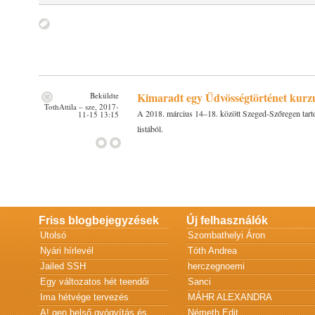
Kimaradt egy Üdvösségtörténet kurzus
Beküldte
TothAttila
– sze, 2017-
A 2018. március 14–18. között Szeged-Szőregen tarto
11-15 13:15
listából.
Friss blogbejegyzések
Új felhasználók
Utolsó
Szombathelyi Áron
Nyári hírlevél
Tóth Andrea
Jailed SSH
herczegnoemi
Egy változatos hét teendői
Sanci
Ima hétvége tervezés
MÁHR ALEXANDRA
A! gen belső gyógyítás és
Németh Edit