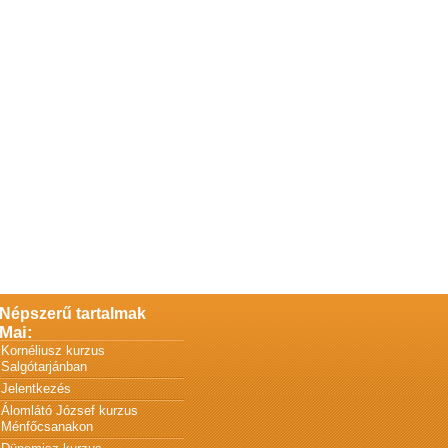
Népszerű tartalmak
Mai:
Kornéliusz kurzus
Salgótarjánban
Jelentkezés
Álomlátó József kurzus
Ménfőcsanakon