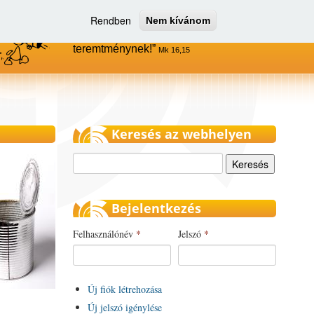
Rendben
Nem kívánom
Menjetek el az egész világra, és
hirdessétek az evangéliumot minden
teremtménynek!
Mk 16,15
Keresés az webhelyen
Keresés
Bejelentkezés
Felhasználónév
*
Jelszó
*
Új fiók létrehozása
Új jelszó igénylése