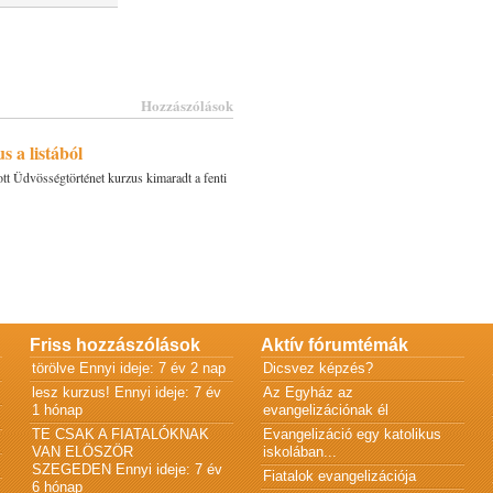
Hozzászólások
 a listából
tt Üdvösségtörténet kurzus kimaradt a fenti
Friss hozzászólások
Aktív fórumtémák
törölve
Ennyi ideje: 7 év 2 nap
Dicsvez képzés?
lesz kurzus!
Ennyi ideje: 7 év
Az Egyház az
1 hónap
evangelizációnak él
TE CSAK A FIATALÓKNAK
Evangelizáció egy katolikus
VAN ELÖSZÖR
iskolában...
SZEGEDEN
Ennyi ideje: 7 év
Fiatalok evangelizációja
6 hónap