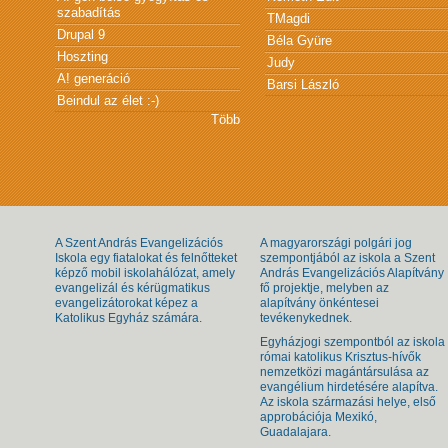
szabadítás
TMagdi
Drupal 9
Béla Gyüre
Hoszting
Judy
A! generáció
Barsi László
Beindul az élet :-)
Több
A Szent András Evangelizációs
A magyarországi polgári jog
Iskola egy fiatalokat és felnőtteket
szempontjából az iskola a Szent
képző mobil iskolahálózat, amely
András Evangelizációs Alapítvány
evangelizál és kérügmatikus
fő projektje, melyben az
evangelizátorokat képez a
alapítvány önkéntesei
Katolikus Egyház számára.
tevékenykednek.
Egyházjogi szempontból az iskola
római katolikus Krisztus-hívők
nemzetközi magántársulása az
evangélium hirdetésére alapítva.
Az iskola származási helye, első
approbációja Mexikó,
Guadalajara.