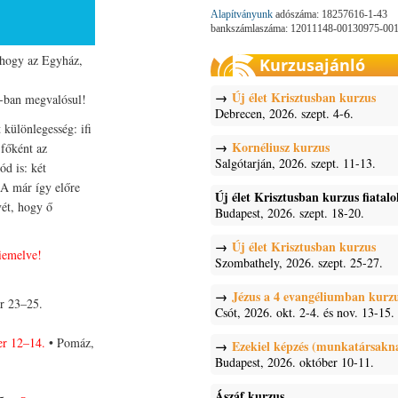
Alapítványunk
adószáma: 18257616-1-43
bankszámlaszáma: 12011148-00130975-00
Ahogy az Egyház,
Kurzusajánló
Új élet Krisztusban kurzus
8-ban megvalósul!
Debrecen, 2026. szept. 4-6.
 különlegesség: ifi
Kornéliusz kurzus
 főként az
Salgótarján, 2026. szept. 11-13.
ód is: két
 A már így előre
Új élet Krisztusban kurzus fiatal
vét, hogy ő
Budapest, 2026. szept. 18-20.
Új élet Krisztusban kurzus
kiemelve!
Szombathely, 2026. szept. 25-27.
Jézus a 4 evangéliumban kurz
r 23–25.
Csót, 2026. okt. 2-4. és nov. 13-15.
er 12–14.
• Pomáz,
Ezekiel képzés (munkatársakn
Budapest, 2026. október 10-11.
Ászáf kurzus