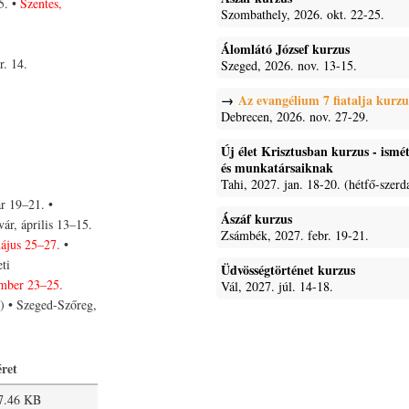
5. •
Szentes,
Szombathely, 2026. okt. 22-25.
Álomlátó József kurzus
r. 14.
Szeged, 2026. nov. 13-15.
Az evangélium 7 fiatalja kurzu
Debrecen, 2026. nov. 27-29.
Új élet Krisztusban kurzus - ism
és munkatársaiknak
Tahi, 2027. jan. 18-20. (hétfő-szerd
r 19–21. •
Ászáf kurzus
ár, április 13–15.
Zsámbék, 2027. febr. 19-21.
ájus 25–27.
•
ti
Üdvösségtörténet kurzus
mber 23‒25.
Vál, 2027. júl. 14-18.
) • Szeged-Szőreg,
ret
7.46 KB