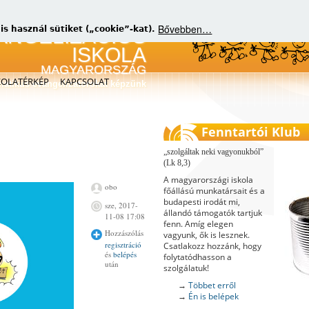
Bővebben…
 használ sütiket („cookie”-kat).
KOLATÉRKÉP
KAPCSOLAT
matikus evangelizátorokat képzünk
Fenntartói Klub
szolgáltak neki vagyonukból
(Lk 8,3)
A magyarországi iskola
obo
főállású munkatársait és a
budapesti irodát mi,
sze, 2017-
állandó támogatók tartjuk
11-08 17:08
fenn. Amíg elegen
Hozzászólás
vagyunk, ők is lesznek.
regisztráció
Csatlakozz hozzánk, hogy
és
belépés
folytatódhasson a
után
szolgálatuk!
→
Többet erről
→
Én is belépek