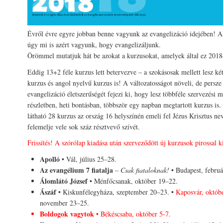
Évről évre egyre jobban benne vagyunk az evangelizáció idejében! 
úgy mi is azért vagyunk, hogy evangelizáljunk.
Örömmel mutatjuk hát be azokat a kurzusokat, amelyek által ez 201
Eddig 13+2 féle kurzus lett betervezve – a szokásosak mellett lesz két
kurzus és angol nyelvű kurzus is! A változatosságot növeli, de persze
evangelizáció életszerűségét fejezi ki, hogy lesz többféle szervezési m
részletben, heti bontásban, többször egy napban megtartott kurzus is.
látható 28 kurzus az ország 16 helyszínén emeli fel Jézus Krisztus ne
felemelje vele sok száz résztvevő szívét.
Frissítés! A szórólap kiadása után szerveződött új kurzusok pirossal 
Apolló
• Vál, július 25–28.
Az evangélium 7 fiatalja
– Csak fiataloknak!
• Budapest, februá
Álomlátó József
• Ménfőcsanak, október 19–22.
Ászáf
• Kiskunfélegyháza, szeptember 20–23. •
Kaposvár, októb
november 23–25.
Boldogok vagytok
• Békéscsaba, október 5-7.