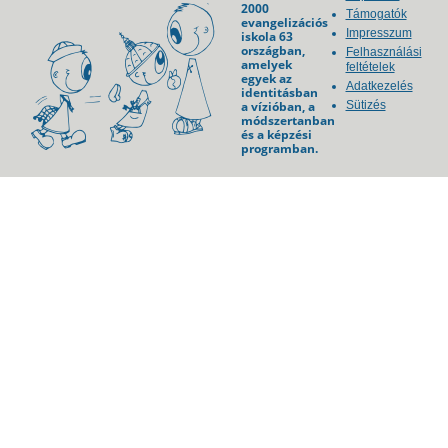
2000
Támogatók
evangelizációs
Impresszum
iskola 63
országban,
Felhasználási
amelyek
feltételek
egyek az
Adatkezelés
identitásban
a vízióban, a
Sütizés
módszertanban
és a képzési
programban.