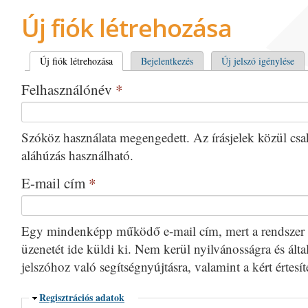
Új fiók létrehozása
Elsődleges fülek
Új fiók létrehozása
(aktív fül)
Bejelentkezés
Új jelszó igénylése
Felhasználónév
*
Szóköz használata megengedett. Az írásjelek közül csak 
aláhúzás használható.
E-mail cím
*
Egy mindenképp működő e-mail cím, mert a rendszer 
üzenetét ide küldi ki. Nem kerül nyilvánosságra és által
jelszóhoz való segítségnyújtásra, valamint a kért értesí
Elrejtés
Regisztrációs adatok