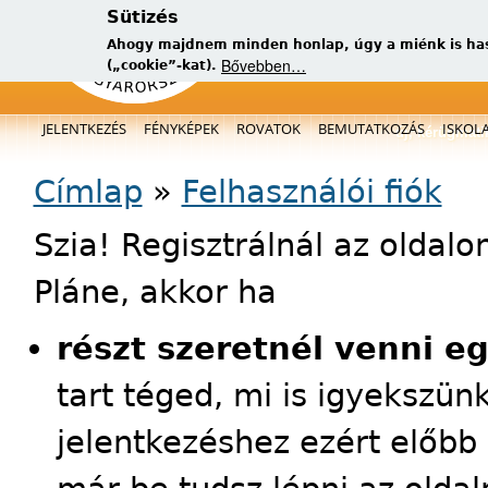
Sütizés
Ahogy majdnem minden honlap, úgy a miénk is has
Bővebben…
(„cookie”-kat).
Főmenü
JELENTKEZÉS
FÉNYKÉPEK
ROVATOK
BEMUTATKOZÁS
ISKOL
új, kérügmati
Jelenlegi hely
Címlap
»
Felhasználói fiók
Szia! Regisztrálnál az oldal
Pláne, akkor ha
részt szeretnél venni e
tart téged, mi is igyekszün
jelentkezéshez ezért előbb 