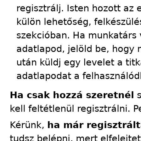
regisztrálj. Isten hozott a
külön lehetőség, felkészülés
szekcióban. Ha munkatárs 
adatlapod, jelöld be, hogy 
után küldj egy levelet a tit
adatlapodat a felhasználód
Ha csak hozzá szeretnél
s
kell feltétlenül regisztrálni. 
Kérünk,
ha már regisztrált
tudsz belépni, mert elfelejte