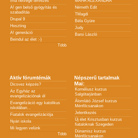
Ima hétvége tervezés
MÁHR ALEXANDRA
A! gen belső gyógyítás és
Németh Edit
szabadítás
TMagdi
Drupal 9
Béla Gyüre
Hoszting
Judy
A! generáció
Barsi László
Beindul az élet :-)
Több
Aktív fórumtémák
Népszerű tartalmak
Mai:
Dicsvez képzés?
Kornéliusz kurzus
Az Egyház az
Salgótarjánban
evangelizációnak él
Álomlátó József kurzus
Evangelizáció egy katolikus
Ménfőcsanakon
iskolában...
Jelentkezés
Fiatalok evangelizációja
Új élet Krisztusban kurzus
Nyári iskola
fiataloknak Szegeden
Mi legyen velünk
Dünamisz kurzus
Több
Ménfőcsanakon