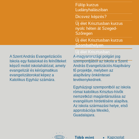
Fülöp kurzus
Ludányhalásziban
Dicsvez képzés?
Új élet Krisztusban kurzus
nyolc héten át Szeged-
Szőregen
Új élet Krisztusban kurzus
Szombathelyen
Új élet Krisztusban
A Szent András Evangelizációs
A magyarországi polgári jog
Debrecenben
Iskola egy fiatalokat és felnőtteket
szempontjából az iskola a Szent
képző mobil iskolahálózat, amely
András Evangelizációs Alapítvány
evangelizál és kérügmatikus
fő projektje, melyben az
evangelizátorokat képez a
alapítvány önkéntesei
Katolikus Egyház számára.
tevékenykednek.
Egyházjogi szempontból az iskola
római katolikus Krisztus-hívők
nemzetközi magántársulása az
evangélium hirdetésére alapítva.
Az iskola származási helye, első
approbációja Mexikó,
Guadalajara.
Több mint
Kapcsolat