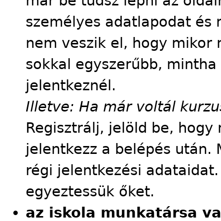
már be tudsz lépni az oldalr
személyes adatlapodat és m
nem veszik el, hogy mikor m
sokkal egyszerűbb, mintha
jelentkeznél.
Illetve: Ha már voltál kur
Regisztrálj, jelöld be, hog
jelentkezz a belépés után. 
régi jelentkezési adataidat
egyeztessük őket.
az iskola munkatársa v