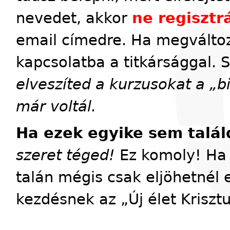
nevedet, akkor
ne regisztrá
email címedre. Ha megváltoz
kapcsolatba a titkársággal. 
elveszíted a kurzusokat a „
már voltál.
Ha ezek egyike sem talál
szeret téged!
Ez komoly! Ha 
talán mégis csak eljöhetnél 
kezdésnek az „Új élet Kriszt