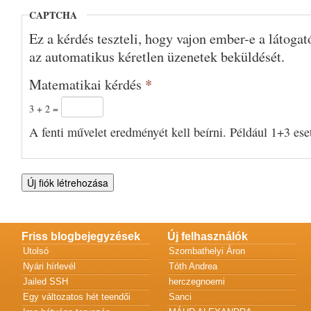
CAPTCHA
Ez a kérdés teszteli, hogy vajon ember-e a látoga
az automatikus kéretlen üzenetek beküldését.
Matematikai kérdés
*
3 + 2 =
A fenti művelet eredményét kell beírni. Például 1+3 eset
Friss blogbejegyzések
Új felhasználók
Utolsó
Szombathelyi Áron
Nyári hírlevél
Tóth Andrea
Jailed SSH
herczegnoemi
Egy változatos hét teendői
Sanci