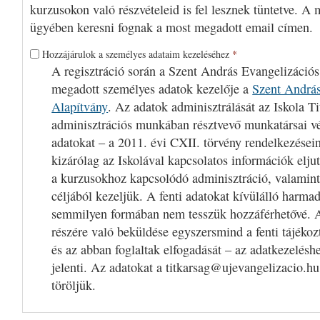
kurzusokon való részvételeid is fel lesznek tüntetve. A 
ügyében keresni fognak a most megadott email címen.
Hozzájárulok a személyes adataim kezeléséhez
*
A regisztráció során a Szent András Evangelizációs
megadott személyes adatok kezelője a
Szent András
Alapítvány
. Az adatok adminisztrálását az Iskola Ti
adminisztrációs munkában résztvevő munkatársai v
adatokat – a 2011. évi CXII. törvény rendelkezései
kizárólag az Iskolával kapcsolatos információk eljut
a kurzusokhoz kapcsolódó adminisztráció, valamint
céljából kezeljük. A fenti adatokat kívülálló harm
semmilyen formában nem tesszük hozzáférhetővé. A
részére való beküldése egyszersmind a fenti tájékoz
és az abban foglaltak elfogadását – az adatkezelésh
jelenti. Az adatokat a titkarsag@ujevangelizacio.hu
töröljük.