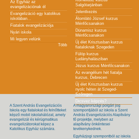
Az Egyház az
Salgótarjánban
evangelizációnak él
Jelentkezés
Evangelizáció egy katolikus
iskolában...
Álomlátó József kurzus
Ménfőcsanakon
Fiatalok evangelizációja
Dünamisz kurzus
Nyári iskola
Ménfőcsanakon
Mi legyen velünk
Új élet Krisztusban kurzus
Több
fiataloknak Szegeden
Fülöp kurzus
Ludányhalásziban
Jézus kurzus Ménfőcsanakon
Az evangélium hét fiatalja
kurzus, Debrecen
Új élet Krisztusban kurzus
nyolc héten át Szeged-
Szőregen
Dicsvez képzés?
A Szent András Evangelizációs
A magyarországi polgári jog
Iskola egy fiatalokat és felnőtteket
szempontjából az iskola a Szent
képző mobil iskolahálózat, amely
András Evangelizációs Alapítvány
evangelizál és kérügmatikus
fő projektje, melyben az
evangelizátorokat képez a
alapítvány önkéntesei
Katolikus Egyház számára.
tevékenykednek.
Egyházjogi szempontból az iskola