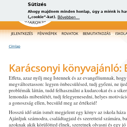
Sütizés
Ahogy majdnem minden honlap, úgy a miénk is has
Bővebben…
(„cookie”-kat).
Főmenü
JELENTKEZÉS
FÉNYKÉPEK
ROVATOK
BEMUTATKOZÁS
ISKOL
új, kérügmati
Címlap
Jelenlegi hely
Karácsonyi könyvajánló: E
Effeta, azaz nyílj meg Istennek és az evangéliumnak, hogy
megváltoztasson: legyen önbecsülésed, tudj győzni, ne ije
problémák láttán, tudd felhasználni a kudarcokat és a siker
lemondás mibenlétét, tudj felegyenesedni, helyes motiváci
a gonoszság ellen, becsüld meg az értékeid!
Hosszú idő után ismét megjelent egy könyv az iskola háza 
Ajánljuk számodra, családtagjaid és szeretteid számára, ba
azoknak akik körülötted élnek, szeretnek olvasni és egy jó