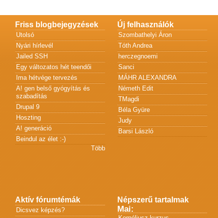
Friss blogbejegyzések
Új felhasználók
Utolsó
Szombathelyi Áron
Nyári hírlevél
Tóth Andrea
Jailed SSH
herczegnoemi
Egy változatos hét teendői
Sanci
Ima hétvége tervezés
MÁHR ALEXANDRA
A! gen belső gyógyítás és
Németh Edit
szabadítás
TMagdi
Drupal 9
Béla Gyüre
Hoszting
Judy
A! generáció
Barsi László
Beindul az élet :-)
Több
Aktív fórumtémák
Népszerű tartalmak
Mai:
Dicsvez képzés?
Kornéliusz kurzus