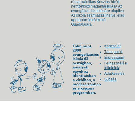
római katolikus Krisztus-hívők
nemzetközi magántársulása az
evangélium hirdetésére alapítva.
Az iskola származási helye, első
approbációja Mexikó,
Guadalajara.
Több mint
Kapcsolat
2000
Támogatók
evangelizációs
Impresszum
iskola 63
országban,
Felhasználási
amelyek
feltételek
egyek az
Adatkezelés
identitásban
a vízióban, a
Sütizés
módszertanban
és a képzési
programban.