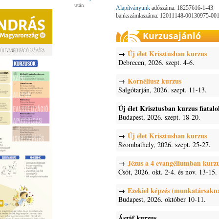
után
Alapítványunk
adószáma: 18257616-1-43
bankszámlaszáma: 12011148-00130975-00
Kurzusajánló
Új élet Krisztusban kurzus
Debrecen, 2026. szept. 4-6.
Kornéliusz kurzus
Salgótarján, 2026. szept. 11-13.
Új élet Krisztusban kurzus fiatal
Budapest, 2026. szept. 18-20.
Új élet Krisztusban kurzus
Szombathely, 2026. szept. 25-27.
Jézus a 4 evangéliumban kurz
Csót, 2026. okt. 2-4. és nov. 13-15.
Ezekiel képzés (munkatársakn
Budapest, 2026. október 10-11.
Ászáf kurzus