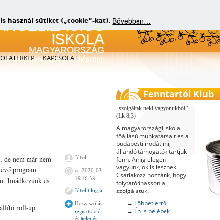
Bővebben…
 használ sütiket („cookie”-kat).
KOLATÉRKÉP
KAPCSOLAT
matikus evangelizátorokat képzünk
Fenntartói Klub
szolgáltak neki vagyonukból
(Lk 8,3)
A magyarországi iskola
főállású munkatársait és a
budapesti irodát mi,
állandó támogatók tartjuk
Jóbel
e, de nem már nem
fenn. Amíg elegen
vagyunk, ők is lesznek.
 lévő program
cs, 2020-03-
Csatlakozz hozzánk, hogy
19 16:38
an. Imádkozunk és
folytatódhasson a
Jóbel blogja
szolgálatuk!
→
Többet erről
Hozzászólás
llító roll-up
→
Én is belépek
regisztráció
:
és
belépés