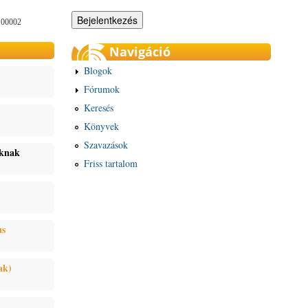
100002
Navigáció
Blogok
Fórumok
Keresés
Könyvek
Szavazások
oknak
Friss tartalom
us
ak)