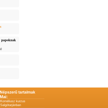
s
ét papoknak
a)
Népszerű tartalmak
Mai:
Kornéliusz kurzus
Salgótarjánban