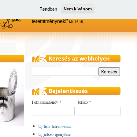
Rendben
Nem kívánom
Menjetek el az egész világra, és
hirdessétek az evangéliumot minden
teremtménynek!
Mk 16,15
Keresés az webhelyen
Keresés
Bejelentkezés
Felhasználónév
*
Jelszó
*
Új fiók létrehozása
Új jelszó igénylése