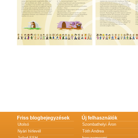
Friss blogbejegyzések
Új felhasználók
Utolsó
Szombathelyi Áron
Nyári hírlevél
Tóth Andrea
Jailed SSH
herczegnoemi