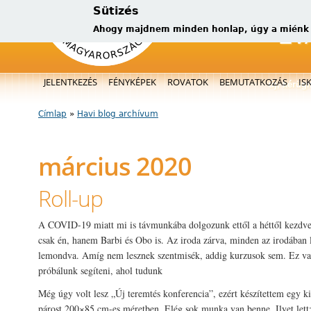
Sütizés
Ahogy majdnem minden honlap, úgy a miénk is
Főmenü
JELENTKEZÉS
FÉNYKÉPEK
ROVATOK
BEMUTATKOZÁS
IS
új, kérüg
Címlap
»
Havi blog archívum
Jelenlegi hely
március 2020
Roll-up
A COVID-19 miatt mi is távmunkába dolgozunk ettől a héttől kezdv
csak én, hanem Barbi és Obo is. Az iroda zárva, minden az irodában
lemondva. Amíg nem lesznek szentmisék, addig kurzusok sem. Ez v
próbálunk segíteni, ahol tudunk
Még úgy volt lesz „Új teremtés konferencia”, ezért készítettem egy kiá
párost 200×85 cm-es méretben. Elég sok munka van benne. Ilyet lett