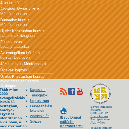
Jelentkezés
Álomlátó József kurzus
Ménfőcsanakon
Dünamisz kurzus
Ménfőcsanakon
Új élet Krisztusban kurzus
fiataloknak Szegeden
Fülöp kurzus
Ludányhalásziban
Az evangélium hét fiatalja
kurzus, Debrecen
Jézus kurzus Ménfőcsanakon
Dicsvez képzés?
Új élet Krisztusban kurzus
nyolc héten át Szeged-
Szőregen
Több mint
Kapcsolat
2000
Támogatók
evangelizációs
Impresszum
iskola 63
országban,
Felhasználási
Egyes tartalmak
amelyek
és rajzok
feltételek
egyek az
©1999–2012
Adatkezelés
Szent András
identitásban
Itt egy Drupal
Evangelizációs
a vízióban, a
Sütizés
működik.
Alapítvány
.
módszertanban
Köszönet érte!
További tartalom