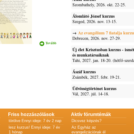
Szombathely, 2026. okt. 22-25.
Álomlátó József kurzus
Szeged, 2026. nov. 13-15.
Az evangélium 7 fiatalja kurzu
Debrecen, 2026. nov. 27-29.
Tovább
Roll-up
tartalommal
Új élet Krisztusban kurzus - ism
kapcsolatosan
és munkatársaiknak
Tahi, 2027. jan. 18-20. (hétfő-szerd
Ászáf kurzus
Zsámbék, 2027. febr. 19-21.
Üdvösségtörténet kurzus
Vál, 2027. júl. 14-18.
Friss hozzászólások
Aktív fórumtémák
törölve
Ennyi ideje: 7 év 2 nap
Dicsvez képzés?
lesz kurzus!
Ennyi ideje: 7 év
Az Egyház az
1 hónap
evangelizációnak él