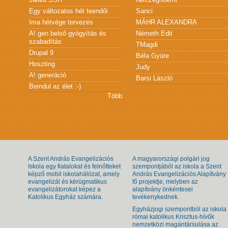
Egy változatos hét teendői
Sanci
Ima hétvége tervezés
MÁHR ALEXANDRA
A! gen belső gyógyítás és
Németh Edit
szabadítás
TMagdi
Drupal 9
Béla Gyüre
Hoszting
Judy
A! generáció
Barsi László
Beindul az élet :-)
Több
A Szent András Evangelizációs
A magyarországi polgári jog
Iskola egy fiatalokat és felnőtteket
szempontjából az iskola a Szent
képző mobil iskolahálózat, amely
András Evangelizációs Alapítvány
evangelizál és kérügmatikus
fő projektje, melyben az
evangelizátorokat képez a
alapítvány önkéntesei
Katolikus Egyház számára.
tevékenykednek.
Egyházjogi szempontból az iskola
római katolikus Krisztus-hívők
nemzetközi magántársulása az