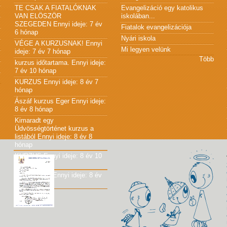
TE CSAK A FIATALÓKNAK
Evangelizáció egy katolikus
VAN ELÖSZÖR
iskolában...
SZEGEDEN
Ennyi ideje: 7 év
Fiatalok evangelizációja
6 hónap
Nyári iskola
VÉGE A KURZUSNAK!
Ennyi
Mi legyen velünk
ideje: 7 év 7 hónap
Több
kurzus időtartama.
Ennyi ideje:
7 év 10 hónap
KURZUS
Ennyi ideje: 8 év 7
hónap
Ászáf kurzus Eger
Ennyi ideje:
8 év 8 hónap
Kimaradt egy
Üdvösségtörténet kurzus a
listából
Ennyi ideje: 8 év 8
hónap
KURZUS
Ennyi ideje: 8 év 10
hónap
JÓ KÖNYV!
Ennyi ideje: 8 év
10 hónap