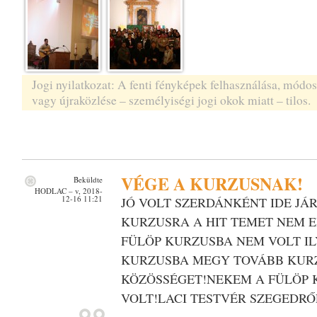
Jogi nyilatkozat: A fenti fényképek felhasználása, módos
vagy újraközlése – személyiségi jogi okok miatt – tilos.
VÉGE A KURZUSNAK!
Beküldte
HODLAC
– v, 2018-
12-16 11:21
JÓ VOLT SZERDÁNKÉNT IDE JÁR
KURZUSRA A HIT TEMET NEM 
FÜLÖP KURZUSBA NEM VOLT IL
KURZUSBA MEGY TOVÁBB KUR
KÖZÖSSÉGET!NEKEM A FÜLÖP 
VOLT!LACI TESTVÉR SZEGEDRŐ