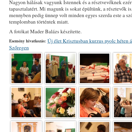
Nagyon hálásak vagyunk Istennek és a résztvevőknek ezér
tapasztalatért. Mi magunk is sokat épültünk, a résztevők is,
mennyben pedig ünnep volt minden egyes szerda este a sz
templomban történtek miatt.
A fotókat Mader Balázs készítette.
Új élet Krisztusban kurzus nyolc héten 
Esemény hivatkozás:
Szőregen