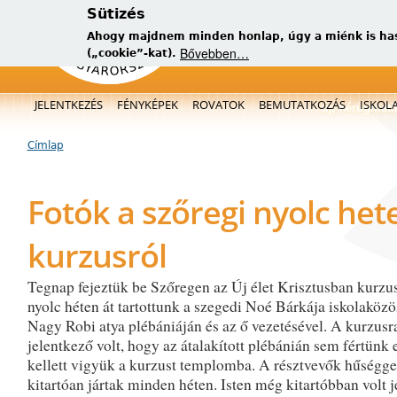
Sütizés
Ahogy majdnem minden honlap, úgy a miénk is has
Bővebben…
(„cookie”-kat).
Főmenü
JELENTKEZÉS
FÉNYKÉPEK
ROVATOK
BEMUTATKOZÁS
ISKOL
új, kérügmati
Címlap
Jelenlegi hely
Fotók a szőregi nyolc hete
kurzusról
Tegnap fejeztük be Szőregen az Új élet Krisztusban kurzus
nyolc héten át tartottunk a szegedi Noé Bárkája iskolaköz
Nagy Robi atya plébániáján és az ő vezetésével. A kurzusr
jelentkező volt, hogy az átalakított plébánián sem fértünk 
kellett vigyük a kurzust templomba. A résztvevők hűségge
kitartóan jártak minden héten. Isten még kitartóbban volt j