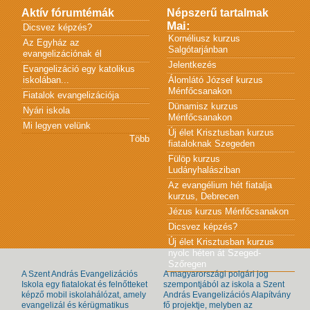
Aktív fórumtémák
Népszerű tartalmak
Mai:
Dicsvez képzés?
Kornéliusz kurzus
Az Egyház az
Salgótarjánban
evangelizációnak él
Jelentkezés
Evangelizáció egy katolikus
iskolában...
Álomlátó József kurzus
Ménfőcsanakon
Fiatalok evangelizációja
Dünamisz kurzus
Nyári iskola
Ménfőcsanakon
Mi legyen velünk
Új élet Krisztusban kurzus
Több
fiataloknak Szegeden
Fülöp kurzus
Ludányhalásziban
Az evangélium hét fiatalja
kurzus, Debrecen
Jézus kurzus Ménfőcsanakon
Dicsvez képzés?
Új élet Krisztusban kurzus
nyolc héten át Szeged-
Szőregen
A Szent András Evangelizációs
A magyarországi polgári jog
Iskola egy fiatalokat és felnőtteket
szempontjából az iskola a Szent
képző mobil iskolahálózat, amely
András Evangelizációs Alapítvány
evangelizál és kérügmatikus
fő projektje, melyben az