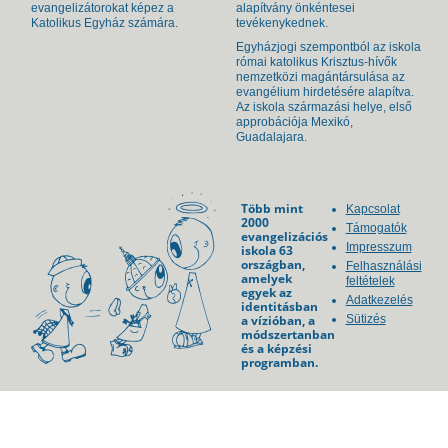
evangelizátorokat képez a
alapítvány önkéntesei
Katolikus Egyház számára.
tevékenykednek.
Egyházjogi szempontból az iskola
római katolikus Krisztus-hívők
nemzetközi magántársulása az
evangélium hirdetésére alapítva.
Az iskola származási helye, első
approbációja Mexikó,
Guadalajara.
Több mint
Kapcsolat
2000
Támogatók
evangelizációs
Impresszum
iskola 63
országban,
Felhasználási
amelyek
feltételek
egyek az
Adatkezelés
identitásban
a vízióban, a
Sütizés
módszertanban
és a képzési
programban.