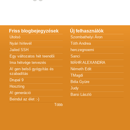
Friss blogbejegyzések
Új felhasználók
Utolsó
Szombathelyi Áron
Nyári hírlevél
Tóth Andrea
Jailed SSH
herczegnoemi
Egy változatos hét teendői
Sanci
Ima hétvége tervezés
MÁHR ALEXANDRA
A! gen belső gyógyítás és
Németh Edit
szabadítás
TMagdi
Drupal 9
Béla Gyüre
Hoszting
Judy
A! generáció
Barsi László
Beindul az élet :-)
Több