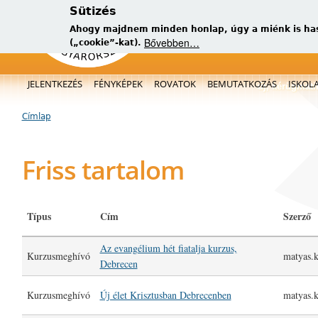
Sütizés
Ahogy majdnem minden honlap, úgy a miénk is has
Bővebben…
(„cookie”-kat).
Főmenü
JELENTKEZÉS
FÉNYKÉPEK
ROVATOK
BEMUTATKOZÁS
ISKOL
új, kérügmati
Címlap
Jelenlegi hely
Friss tartalom
Típus
Cím
Szerző
Az evangélium hét fiatalja kurzus,
Kurzusmeghívó
matyas.k
Debrecen
Kurzusmeghívó
Új élet Krisztusban Debrecenben
matyas.k