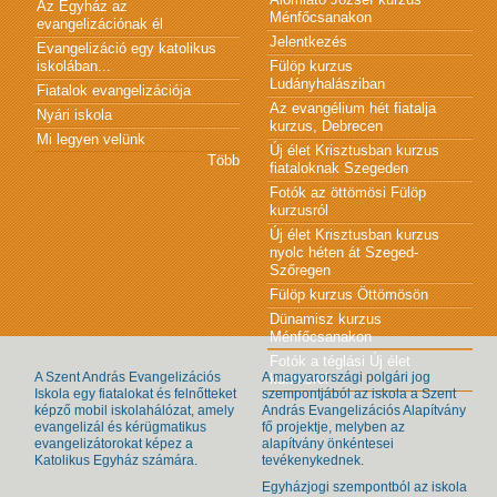
Az Egyház az
Ménfőcsanakon
evangelizációnak él
Jelentkezés
Evangelizáció egy katolikus
iskolában...
Fülöp kurzus
Ludányhalásziban
Fiatalok evangelizációja
Az evangélium hét fiatalja
Nyári iskola
kurzus, Debrecen
Mi legyen velünk
Új élet Krisztusban kurzus
Több
fiataloknak Szegeden
Fotók az öttömösi Fülöp
kurzusról
Új élet Krisztusban kurzus
nyolc héten át Szeged-
Szőregen
Fülöp kurzus Öttömösön
Dünamisz kurzus
Ménfőcsanakon
Fotók a téglási Új élet
A Szent András Evangelizációs
A magyarországi polgári jog
kurzusról
Iskola egy fiatalokat és felnőtteket
szempontjából az iskola a Szent
képző mobil iskolahálózat, amely
András Evangelizációs Alapítvány
evangelizál és kérügmatikus
fő projektje, melyben az
evangelizátorokat képez a
alapítvány önkéntesei
Katolikus Egyház számára.
tevékenykednek.
Egyházjogi szempontból az iskola