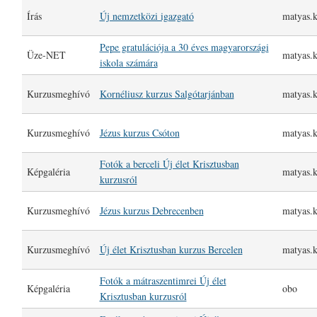
Írás
Új nemzetközi igazgató
matyas.k
Pepe gratulációja a 30 éves magyarországi
Üze-NET
matyas.k
iskola számára
Kurzusmeghívó
Kornéliusz kurzus Salgótarjánban
matyas.k
Kurzusmeghívó
Jézus kurzus Csóton
matyas.k
Fotók a berceli Új élet Krisztusban
Képgaléria
matyas.k
kurzusról
Kurzusmeghívó
Jézus kurzus Debrecenben
matyas.k
Kurzusmeghívó
Új élet Krisztusban kurzus Bercelen
matyas.k
Fotók a mátraszentimrei Új élet
Képgaléria
obo
Krisztusban kurzusról