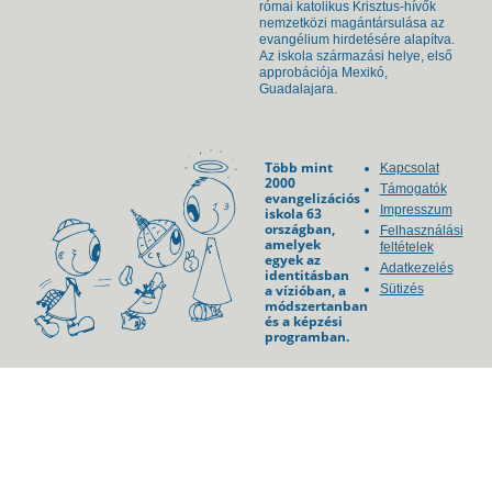
római katolikus Krisztus-hívők
nemzetközi magántársulása az
evangélium hirdetésére alapítva.
Az iskola származási helye, első
approbációja Mexikó,
Guadalajara.
Több mint
Kapcsolat
2000
Támogatók
evangelizációs
Impresszum
iskola 63
országban,
Felhasználási
amelyek
feltételek
egyek az
Adatkezelés
identitásban
a vízióban, a
Sütizés
módszertanban
és a képzési
programban.