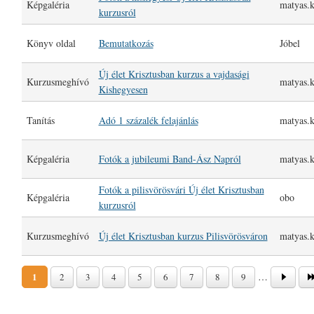
Képgaléria
matyas.k
kurzusról
Könyv oldal
Bemutatkozás
Jóbel
Új élet Krisztusban kurzus a vajdasági
Kurzusmeghívó
matyas.k
Kishegyesen
Tanítás
Adó 1 százalék felajánlás
matyas.k
Képgaléria
Fotók a jubileumi Band-Ász Napról
matyas.k
Fotók a pilisvörösvári Új élet Krisztusban
Képgaléria
obo
kurzusról
Kurzusmeghívó
Új élet Krisztusban kurzus Pilisvörösváron
matyas.k
Oldalak
1
…
2
3
4
5
6
7
8
9