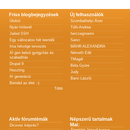
Friss blogbejegyzések
Új felhasználók
Utolsó
Szombathelyi Áron
Nyári hírlevél
Tóth Andrea
Jailed SSH
herczegnoemi
Egy változatos hét teendői
Sanci
Ima hétvége tervezés
MÁHR ALEXANDRA
A! gen belső gyógyítás és
Németh Edit
szabadítás
TMagdi
Drupal 9
Béla Gyüre
Hoszting
Judy
A! generáció
Barsi László
Beindul az élet :-)
Több
Aktív fórumtémák
Népszerű tartalmak
Mai:
Dicsvez képzés?
Álomlátó József kurzus