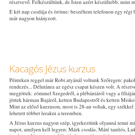
résztvevő. Felkészültünk, de Isten azért készültebb, mint mi
E két nap csodája és öröme: beszéltem telefonon egy régi b
már nagyon hiányzott.
Kacagós Jézus kurzus
Pénteken reggel már Robi atyánál voltunk Szőregen: pakol
rendezés... Délutánra az egész csapat készen volt. A résztv
megjöttek: zömmel Szegedről, a plébániáról vagy a fíliájár
jöttek hárman Bajáról, ketten Budapestről és ketten Miskol
Mint az előző kurzuson, most is 28-an voltak, egy székke
lehetett többet lerakni a teremben.
A Jézus kurzus nagyon szép, igyekeztünk olyanná tenni m
napot, amilyen kell legyen: Márk csodás, Máté tanítós, Lu