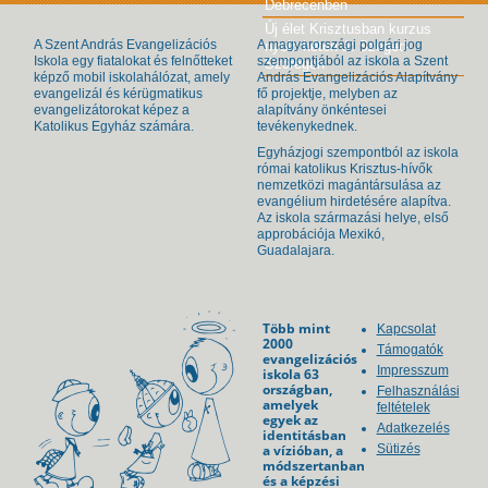
Debrecenben
Új élet Krisztusban kurzus
A Szent András Evangelizációs
A magyarországi polgári jog
nyolc héten át Szeged-
Iskola egy fiatalokat és felnőtteket
szempontjából az iskola a Szent
Szőregen
képző mobil iskolahálózat, amely
András Evangelizációs Alapítvány
evangelizál és kérügmatikus
fő projektje, melyben az
evangelizátorokat képez a
alapítvány önkéntesei
Katolikus Egyház számára.
tevékenykednek.
Egyházjogi szempontból az iskola
római katolikus Krisztus-hívők
nemzetközi magántársulása az
evangélium hirdetésére alapítva.
Az iskola származási helye, első
approbációja Mexikó,
Guadalajara.
Több mint
Kapcsolat
2000
Támogatók
evangelizációs
Impresszum
iskola 63
országban,
Felhasználási
amelyek
feltételek
egyek az
Adatkezelés
identitásban
a vízióban, a
Sütizés
módszertanban
és a képzési