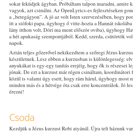
sokat feküdjek ágyban. Próbáltam talpon maradni, amire 
vagyok, azt csinálni. Az OpenLyrics-es fejlesztéseken go
a „betegágyon”. A jó az volt Isten szervezésében, hogy pon
itt a siófoki papa, úgyhogy ő vitte-hozta a Hannát iskolába 
lány itthon volt, Dóri ma ment először oviba), úgyhogy Haw
a hét apukaság szempontjából. Kedd, szerda, csütörtök vol
napok.
Aztán teljes gőzerővel nekikezdtem a szőregi Jézus kurzus
készületnek. Lesz ebben a kurzusban is különlegesség: elv
anyukákat is egy-egy tanítás erejéig, hogy ők is részesei l
jónak. De ezt a kurzust már régen csináltam, koordinátori 
közül is valami úgy esett, hogy rám hárul, úgyhogy most 
minden más és a hétvége óta csak erre koncentrálok. Jó le
érezni!
Csoda
Kezdjük a Jézus kurzust Robi atyánál. Újra telt házunk van