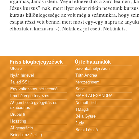
irgalmas, János isteni. Végül elneveztük a záró teamen „k
Jézus kurzus”-nak, mert ilyet sokat ritkán nevetünk kurzu
kurzus különlegessége az volt még a számunkra, hogy szin
csapat részt vett benne, mert most egy-egy napra az anyuká
elhoztuk a kurzusra :-). Nekik ez jól esett. Nekünk is.
Friss blogbejegyzések
Új felhasználók
Utolsó
Szombathelyi Áron
Nyári hírlevél
Tóth Andrea
Jailed SSH
herczegnoemi
Egy változatos hét teendői
Sanci
Ima hétvége tervezés
MÁHR ALEXANDRA
A! gen belső gyógyítás és
Németh Edit
szabadítás
TMagdi
Drupal 9
Béla Gyüre
Hoszting
Judy
A! generáció
Barsi László
Beindul az élet :-)