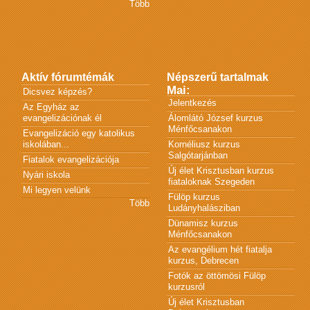
Több
Aktív fórumtémák
Népszerű tartalmak
Mai:
Dicsvez képzés?
Jelentkezés
Az Egyház az
evangelizációnak él
Álomlátó József kurzus
Ménfőcsanakon
Evangelizáció egy katolikus
iskolában...
Kornéliusz kurzus
Salgótarjánban
Fiatalok evangelizációja
Új élet Krisztusban kurzus
Nyári iskola
fiataloknak Szegeden
Mi legyen velünk
Fülöp kurzus
Több
Ludányhalásziban
Dünamisz kurzus
Ménfőcsanakon
Az evangélium hét fiatalja
kurzus, Debrecen
Fotók az öttömösi Fülöp
kurzusról
Új élet Krisztusban