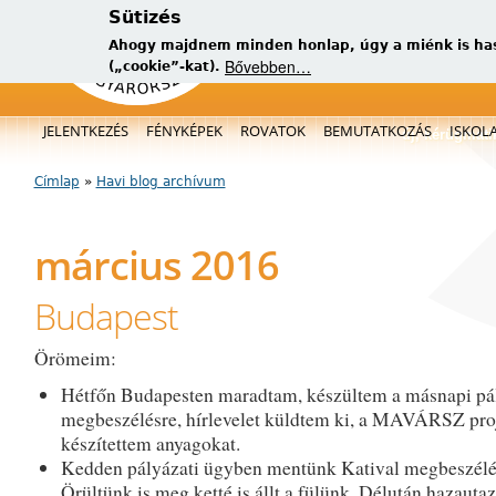
Sütizés
Ahogy majdnem minden honlap, úgy a miénk is has
Bővebben…
(„cookie”-kat).
Főmenü
JELENTKEZÉS
FÉNYKÉPEK
ROVATOK
BEMUTATKOZÁS
ISKOL
új, kérügmati
Címlap
»
Havi blog archívum
Jelenlegi hely
március 2016
Budapest
Örömeim:
Hétfőn Budapesten maradtam, készültem a másnapi pá
megbeszélésre, hírlevelet küldtem ki, a MAVÁRSZ pro
készítettem anyagokat.
Kedden pályázati ügyben mentünk Katival megbeszélé
Örültünk is meg ketté is állt a fülünk. Délután hazauta