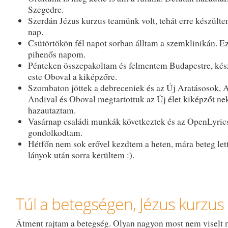
Szegedre.
Szerdán Jézus kurzus teamünk volt, tehát erre készült
nap.
Csütörtökön fél napot sorban álltam a szemklinikán. Ez
pihenős napom.
Pénteken összepakoltam és felmentem Budapestre, kés
este Oboval a kiképzőre.
Szombaton jöttek a debreceniek és az Új Aratásosok, 
Andival és Oboval megtartottuk az Új élet kiképzőt nek
hazautaztam.
Vasárnap családi munkák következtek és az OpenLyric
gondolkodtam.
Hétfőn nem sok erővel kezdtem a heten, mára beteg le
lányok után sorra kerültem :).
Túl a betegségen, Jézus kurzus 
Átment rajtam a betegség. Olyan nagyon most nem viselt