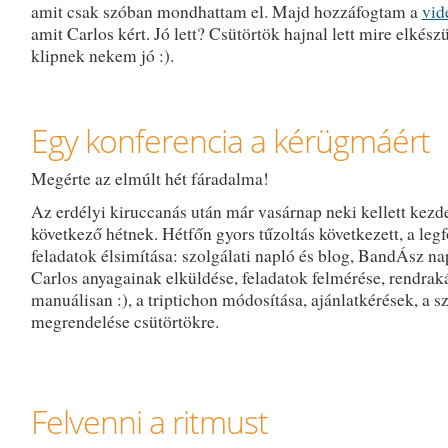
amit csak szóban mondhattam el. Majd hozzáfogtam a
vid
amit Carlos kért. Jó lett? Csütörtök hajnal lett mire elkészü
klipnek nekem jó :).
Egy konferencia a kérügmáért
Megérte az elmúlt hét fáradalma!
Az erdélyi kiruccanás után már vasárnap neki kellett kezd
következő hétnek. Hétfőn gyors tűzoltás következett, a leg
feladatok élsimítása: szolgálati napló és blog, BandÁsz n
Carlos anyagainak elküldése, feladatok felmérése, rendraká
manuálisan :), a triptichon módosítása, ajánlatkérések, a s
megrendelése csütörtökre.
Felvenni a ritmust