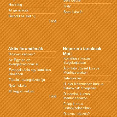
Béla Gyüre
Hoszting
Judy
A! generáció
Barsi László
Beindul az élet :-)
Több
Aktív fórumtémák
Népszerű tartalmak
Mai:
Dicsvez képzés?
Kornéliusz kurzus
Az Egyház az
Salgótarjánban
evangelizációnak él
Álomlátó József kurzus
Evangelizáció egy katolikus
Ménfőcsanakon
iskolában...
Jelentkezés
Fiatalok evangelizációja
Új élet Krisztusban kurzus
Nyári iskola
fiataloknak Szegeden
Mi legyen velünk
Dünamisz kurzus
Több
Ménfőcsanakon
Fülöp kurzus
Ludányhalásziban
Dicsvez képzés?