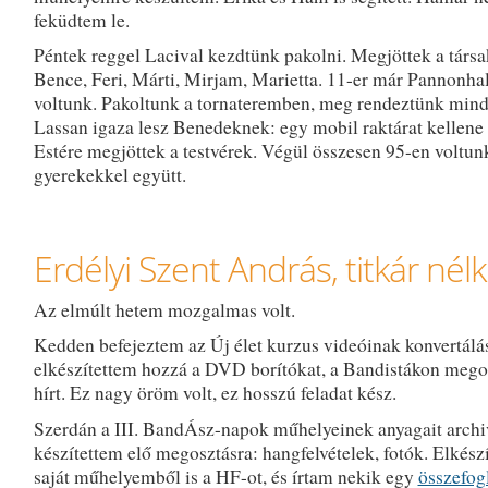
feküdtem le.
Péntek reggel Lacival kezdtünk pakolni. Megjöttek a társa
Bence, Feri, Márti, Mirjam, Marietta. 11-er már Pannonh
voltunk. Pakoltunk a tornateremben, meg rendeztünk minde
Lassan igaza lesz Benedeknek: egy mobil raktárat kellene c
Estére megjöttek a testvérek. Végül összesen 95-en voltun
gyerekekkel együtt.
Erdélyi Szent András, titkár nélk
Az elmúlt hetem mozgalmas volt.
Kedden befejeztem az Új élet kurzus videóinak konvertálás
elkészítettem hozzá a DVD borítókat, a Bandistákon mego
hírt. Ez nagy öröm volt, ez hosszú feladat kész.
Szerdán a III. BandÁsz-napok műhelyeinek anyagait archi
készítettem elő megosztásra: hangfelvételek, fotók. Elkész
saját műhelyemből is a HF-ot, és írtam nekik egy
összefogl