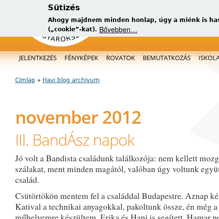
Sütizés
Ahogy majdnem minden honlap, úgy a miénk is has
Bővebben…
(„cookie”-kat).
Főmenü
JELENTKEZÉS
FÉNYKÉPEK
ROVATOK
BEMUTATKOZÁS
ISKOL
új, kérügmati
Címlap
»
Havi blog archívum
Jelenlegi hely
november 2012
III. BandÁsz napok
Jó volt a Bandista családunk találkozója: nem kellett mozg
szálakat, ment minden magától, valóban úgy voltunk együt
család.
Csütörtökön mentem fel a családdal Budapestre. Aznap ké
Katival a technikai anyagokkal, pakoltunk össze, én még a
műhelyemre készültem. Erika és Hani is segített. Hamar 