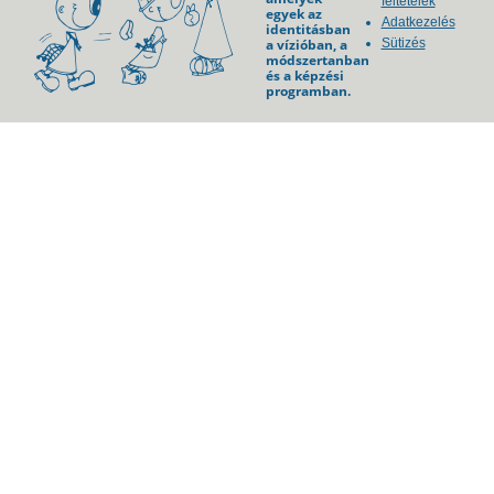
feltételek
egyek az
Adatkezelés
identitásban
a vízióban, a
Sütizés
módszertanban
és a képzési
programban.