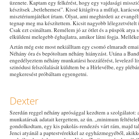
üzenete. Kaptam egy felkérést, hogy egy vajdasági misszi
készítsek „betlehemest”. Kissé kitágítva a műfajt, karácso
misztériumjátékot írtam. Olyat, ami meghirdeti az evangél
tegnap meg ma készítettem. Kicsit nagyobb lélegzetvételt i
Csak ezt csináltam. Remélem jó az ötlet és a püspök atya 
elküldeni melegebb éghajlatra, amikor látni fogja. Melléke
Aztán még este most nekiálltam egy csomó elmaradt emai
Néhány óra és bepótoltam néhány hiányzást. Utána a Band
engedélyeztem néhány munkatársi hozzáférést, levelező lis
szinódusi felszólalását küldtem be a Hírlevélbe, egy plébá
megkeresést próbáltam egyengetni.
Dexter
Szerdán reggel néhány aprósággal kezdtem a szolgálatot: 
munkatársak adatait kergettem, az ún. „minimum feltétele
gondolkodtam, egy kis pakolás-rendezés várt rám, majd ta
Jenci atyánál a paptestvérekkel az egyházmegyéből, akikk