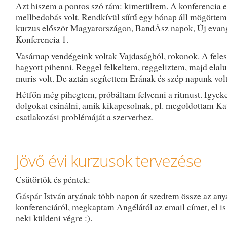
Azt hiszem a pontos szó rám: kimerültem. A konferencia 
mellbedobás volt. Rendkívül sűrű egy hónap áll mögöttem:
kurzus először Magyarországon, BandÁsz napok, Új evang
Konferencia 1.
Vasárnap vendégeink voltak Vajdaságból, rokonok. A fel
hagyott pihenni. Reggel felkeltem, reggeliztem, majd elalu
muris volt. De aztán segítettem Erának és szép napunk volt
Hétfőn még pihegtem, próbáltam felvenni a ritmust. Igyek
dolgokat csinálni, amik kikapcsolnak, pl. megoldottam Ka
csatlakozási problémáját a szerverhez.
Jövő évi kurzusok tervezése
Csütörtök és péntek:
Gáspár István atyának több napon át szedtem össze az any
konferenciáról, megkaptam Angélától az email címet, el i
neki küldeni végre :).