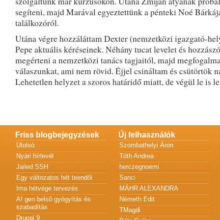
szolgáltunk már kurzusokon. Utána Zmijan atyának próbá
segíteni, majd Marával egyeztettünk a pénteki Noé Bárkáj
találkozóról.
Utána végre hozzáláttam Dexter (nemzetközi igazgató-hely
Pepe aktuális kéréseinek. Néhány tucat levelet és hozzászól
megérteni a nemzetközi tanács tagjaitól, majd megfogalma
válaszunkat, ami nem rövid. Éjjel csináltam és csütörtök 
Lehetetlen helyzet a szoros határidő miatt, de végül le is le
Friss blogbejegyzések
Új felhasználók
Utolsó
Szombathelyi Áron
Nyári hírlevél
Tóth Andrea
Jailed SSH
herczegnoemi
Egy változatos hét teendői
Sanci
Ima hétvége tervezés
MÁHR ALEXANDRA
A! gen belső gyógyítás és
Németh Edit
szabadítás
TMagdi
Drupal 9