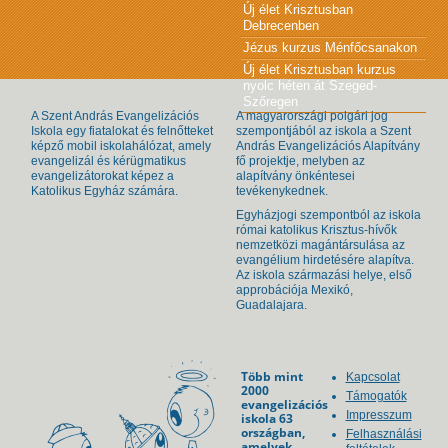
Új élet Krisztusban
Debrecenben
Jézus kurzus Ménfőcsanakon
Új élet Krisztusban kurzus
nyolc héten át Szeged-
Szőregen
A Szent András Evangelizációs
A magyarországi polgári jog
Iskola egy fiatalokat és felnőtteket
szempontjából az iskola a Szent
képző mobil iskolahálózat, amely
András Evangelizációs Alapítvány
evangelizál és kérügmatikus
fő projektje, melyben az
evangelizátorokat képez a
alapítvány önkéntesei
Katolikus Egyház számára.
tevékenykednek.
Egyházjogi szempontból az iskola
római katolikus Krisztus-hívők
nemzetközi magántársulása az
evangélium hirdetésére alapítva.
Az iskola származási helye, első
approbációja Mexikó,
Guadalajara.
Több mint
Kapcsolat
2000
Támogatók
evangelizációs
Impresszum
iskola 63
országban,
Felhasználási
amelyek