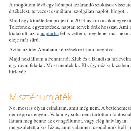
A mögöttem lévő egy hónapot lezárandó szokásos visszate
értékelést, tervezést csináltam: szolgálati naplót, blogot...
Majd egy kíméletlen projekt: a 2013-as kurzusokat egyezte
Telefonok, egyeztetések, naptár, tervek órák hosszat. Ami
kialakult, azt a
naptárba
fel is vettem, meg lehet már nézni
eleje már sűrű.
Aztán az idei Ábrahám képzésekre írtam meghívót.
Majd nekiálltam a Fenntartói Klub és a Bandista hírlevél
egy rövid feladat. Most mentek ki. Kb. így néz ki kicsiben 
hírlevél:
Misztériumjáték
No, most is olyan csináltam, amit még nem. A betlehemes
nem épp az enyém. Valahogy soha nem tartottam fontosna
láttam meg benne az evangéliumot, vagy elég halványan:
megszületett a kis Jézus, amit valamiért csodálnunk kell - 