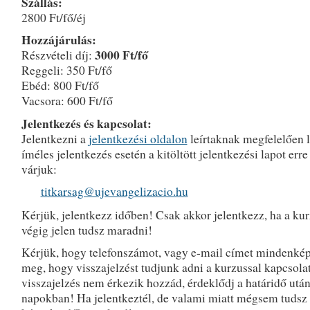
Szállás:
2800 Ft/fő/éj
Hozzájárulás:
3000 Ft/fő
Részvételi díj:
Reggeli: 350 Ft/fő
Ebéd: 800 Ft/fő
Vacsora: 600 Ft/fő
Jelentkezés és kapcsolat:
Jelentkezni a
jelentkezési oldalon
leírtaknak megfelelően l
íméles jelentkezés esetén a kitöltött jelentkezési lapot erre
várjuk:
titkarsag@ujevangelizacio.hu
Kérjük, jelentkezz időben! Csak akkor jelentkezz, ha a ku
végig jelen tudsz maradni!
Kérjük, hogy telefonszámot, vagy e-mail címet mindenké
meg, hogy visszajelzést tudjunk adni a kurzussal kapcsola
visszajelzés nem érkezik hozzád, érdeklődj a határidő után
napokban! Ha jelentkeztél, de valami miatt mégsem tudsz r