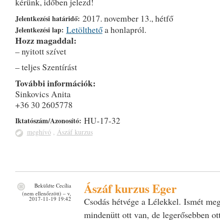
kérünk, időben jelezd!
2017. november 13., hétfő
Jelentkezési határidő:
Letölthető
a honlapról.
Jelentkezési lap:
Hozz magaddal:
– nyitott szívet
– teljes Szentírást
További információk:
Sinkovics Anita
+36 30 2605778
HU-17-32
Iktatószám/Azonosító:
meghívó
,
Ászáf kurzus
Ászáf kurzus Eger
Beküldte
Cecília
(nem ellenőrzött)
– v,
2017-11-19 19:42
Csodás hétvége a Lélekkel. Ismét meg
mindenütt ott van, de legerősebben ot