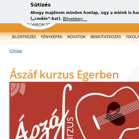
Sütizés
Ahogy majdnem minden honlap, úgy a miénk is has
Bővebben…
(„cookie”-kat).
Főmenü
JELENTKEZÉS
FÉNYKÉPEK
ROVATOK
BEMUTATKOZÁS
ISKOL
új, kérügmati
Címlap
Jelenlegi hely
Ászáf kurzus Egerben