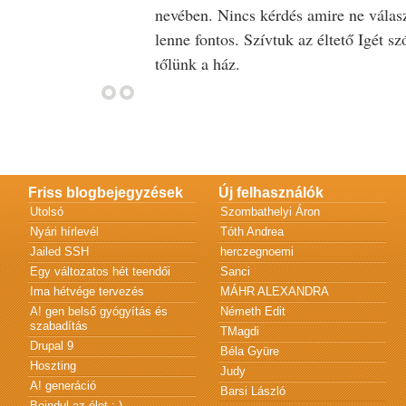
nevében. Nincs kérdés amire ne válasz
lenne fontos. Szívtuk az éltető Igét s
tőlünk a ház.
Friss blogbejegyzések
Új felhasználók
Utolsó
Szombathelyi Áron
Nyári hírlevél
Tóth Andrea
Jailed SSH
herczegnoemi
Egy változatos hét teendői
Sanci
Ima hétvége tervezés
MÁHR ALEXANDRA
A! gen belső gyógyítás és
Németh Edit
szabadítás
TMagdi
Drupal 9
Béla Gyüre
Hoszting
Judy
A! generáció
Barsi László
Beindul az élet :-)