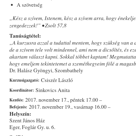
A szövetség
„Kész a szívem, Istenem, kész a szívem arra, hogy énekelje
zengedezzek!” • Zsolt 57,8
Tanúságtétel:
„A kurzusra azzal a tudattal mentem, hogy szükség van a d
de a szívem tele volt mindennel, ami nem a dicsőítés, és ez
akartam választ kapni. Sokkal többet kaptam! Megmutatta
hogy emeljem tekintetemet a szeméthegyeim fölé a magasb
Dr. Halász Gyöngyi, Szombathely
Csiszér László
Kurzusigazgató:
Sinkovics Anita
Koordinátor:
2017. november 17., péntek 17.00 –
Kezdés:
2017. november 19., vasárnap 16.00 –
Befejezés:
Helyszín:
Szent János Ház
Eger, Foglár Gy. u. 6.