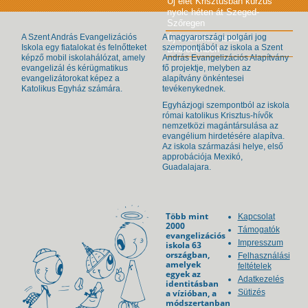
Új élet Krisztusban kurzus
nyolc héten át Szeged-
Szőregen
A Szent András Evangelizációs
A magyarországi polgári jog
Új élet Krisztusban
Iskola egy fiatalokat és felnőtteket
szempontjából az iskola a Szent
Debrecenben
képző mobil iskolahálózat, amely
András Evangelizációs Alapítvány
evangelizál és kérügmatikus
fő projektje, melyben az
evangelizátorokat képez a
alapítvány önkéntesei
Katolikus Egyház számára.
tevékenykednek.
Egyházjogi szempontból az iskola
római katolikus Krisztus-hívők
nemzetközi magántársulása az
evangélium hirdetésére alapítva.
Az iskola származási helye, első
approbációja Mexikó,
Guadalajara.
Több mint
Kapcsolat
2000
Támogatók
evangelizációs
Impresszum
iskola 63
országban,
Felhasználási
amelyek
feltételek
egyek az
Adatkezelés
identitásban
a vízióban, a
Sütizés
módszertanban