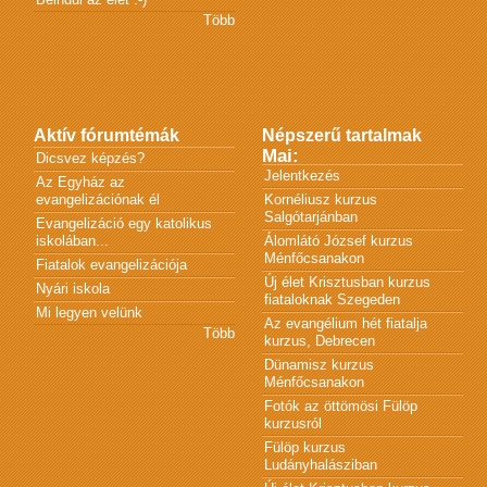
Több
Aktív fórumtémák
Népszerű tartalmak
Mai:
Dicsvez képzés?
Jelentkezés
Az Egyház az
evangelizációnak él
Kornéliusz kurzus
Salgótarjánban
Evangelizáció egy katolikus
iskolában...
Álomlátó József kurzus
Ménfőcsanakon
Fiatalok evangelizációja
Új élet Krisztusban kurzus
Nyári iskola
fiataloknak Szegeden
Mi legyen velünk
Az evangélium hét fiatalja
Több
kurzus, Debrecen
Dünamisz kurzus
Ménfőcsanakon
Fotók az öttömösi Fülöp
kurzusról
Fülöp kurzus
Ludányhalásziban