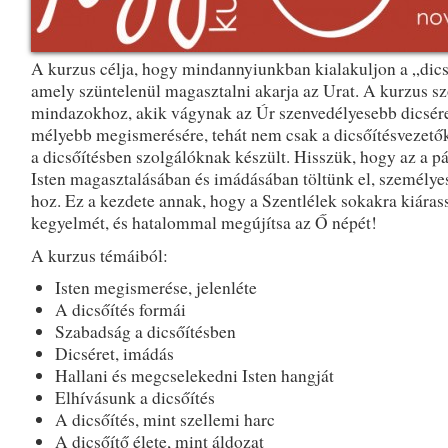
A kurzus célja, hogy mindannyiunkban kialakuljon a „dics
amely szüntelenül magasztalni akarja az Urat. A kurzus sz
mindazokhoz, akik vágynak az Úr szenvedélyesebb dicsére
mélyebb megismerésére, tehát nem csak a dicsőítésvezetők
a dicsőítésben szolgálóknak készült. Hisszük, hogy az a pá
Isten magasztalásában és imádásában töltünk el, személye
hoz. Ez a kezdete annak, hogy a Szentlélek sokakra kiáras
kegyelmét, és hatalommal megújítsa az Ő népét!
A kurzus témáiból:
Isten megismerése, jelenléte
A dicsőítés formái
Szabadság a dicsőítésben
Dicséret, imádás
Hallani és megcselekedni Isten hangját
Elhívásunk a dicsőítés
A dicsőítés, mint szellemi harc
A dicsőítő élete, mint áldozat