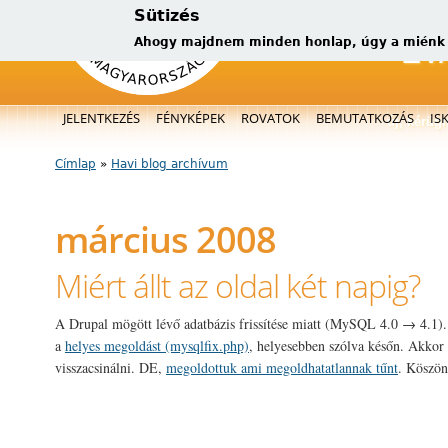
Sütizés
Ahogy majdnem minden honlap, úgy a miénk is
Főmenü
JELENTKEZÉS
FÉNYKÉPEK
ROVATOK
BEMUTATKOZÁS
IS
új, kérüg
Címlap
»
Havi blog archívum
Jelenlegi hely
március 2008
Miért állt az oldal két napig?
A Drupal mögött lévő adatbázis frissítése miatt (MySQL 4.0 → 4.1)
a
helyes megoldást (mysqlfix.php)
, helyesebben szólva későn. Akkor
visszacsinálni. DE,
megoldottuk ami megoldhatatlannak tűnt
. Köszö