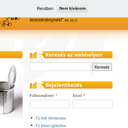
Rendben
Nem kívánom
Menjetek el az egész világra, és
hirdessétek az evangéliumot minden
teremtménynek!
Mk 16,15
Keresés az webhelyen
Keresés
Bejelentkezés
Felhasználónév
*
Jelszó
*
Új fiók létrehozása
Új jelszó igénylése