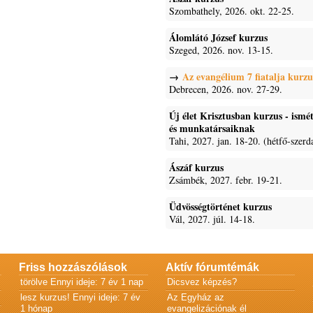
Szombathely, 2026. okt. 22-25.
Álomlátó József kurzus
Szeged, 2026. nov. 13-15.
Az evangélium 7 fiatalja kurzu
Debrecen, 2026. nov. 27-29.
Új élet Krisztusban kurzus - ism
és munkatársaiknak
Tahi, 2027. jan. 18-20. (hétfő-szerd
Ászáf kurzus
Zsámbék, 2027. febr. 19-21.
Üdvösségtörténet kurzus
Vál, 2027. júl. 14-18.
Friss hozzászólások
Aktív fórumtémák
törölve
Ennyi ideje: 7 év 1 nap
Dicsvez képzés?
lesz kurzus!
Ennyi ideje: 7 év
Az Egyház az
1 hónap
evangelizációnak él