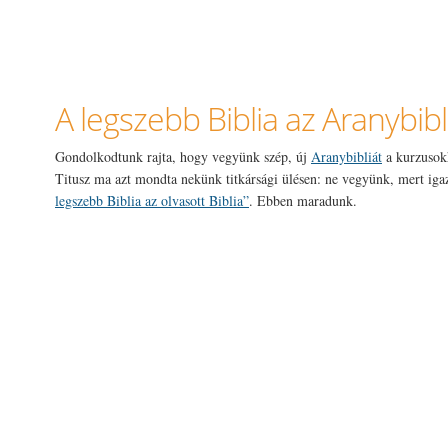
A legszebb Biblia az Aranybibl
Gondolkodtunk rajta, hogy vegyünk szép, új
Aranybibliát
a kurzusokh
Titusz ma azt mondta nekünk titkársági ülésen: ne vegyünk, mert ig
legszebb Biblia az olvasott Biblia”
. Ebben maradunk.