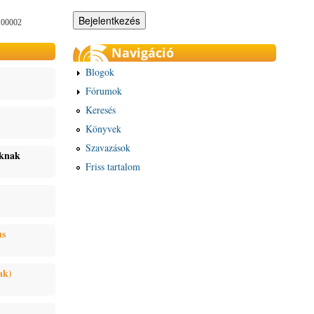
100002
Navigáció
Blogok
Fórumok
Keresés
Könyvek
Szavazások
oknak
Friss tartalom
us
ak)