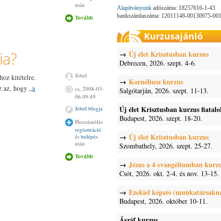
után
Alapítványunk
adószáma: 18257616-1-43
bankszámlaszáma: 12011148-00130975-00
Tovább
Miért állt az
oldal két
napig?
Kurzusajánló
tartalommal
kapcsolatosan
ia?
Új élet Krisztusban kurzus
Debrecen, 2026. szept. 4-6.
Jóbel
oz kitételre.
Kornéliusz kurzus
az az, hogy
„a
cs, 2008-03-
Salgótarján, 2026. szept. 11-13.
06 09:49
Új élet Krisztusban kurzus fiatal
Jóbel blogja
Budapest, 2026. szept. 18-20.
Hozzászólás
regisztráció
Új élet Krisztusban kurzus
és
belépés
után
Szombathely, 2026. szept. 25-27.
Tovább
A legszebb
Biblia az
Jézus a 4 evangéliumban kurz
Aranybiblia?
Csót, 2026. okt. 2-4. és nov. 13-15.
tartalommal
kapcsolatosan
Ezekiel képzés (munkatársakn
Budapest, 2026. október 10-11.
Ászáf kurzus