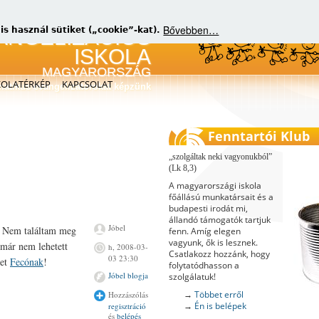
Bővebben…
 használ sütiket („cookie”-kat).
KOLATÉRKÉP
KAPCSOLAT
matikus evangelizátorokat képzünk
Fenntartói Klub
szolgáltak neki vagyonukból
(Lk 8,3)
A magyarországi iskola
főállású munkatársait és a
budapesti irodát mi,
állandó támogatók tartjuk
Jóbel
. Nem találtam meg
fenn. Amíg elegen
vagyunk, ők is lesznek.
 már nem lehetett
h, 2008-03-
Csatlakozz hozzánk, hogy
03 23:30
net
Fecónak
!
folytatódhasson a
Jóbel blogja
szolgálatuk!
→
Többet erről
Hozzászólás
→
Én is belépek
regisztráció
és
belépés