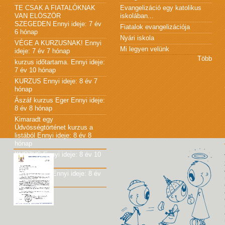
TE CSAK A FIATALÓKNAK
Evangelizáció egy katolikus
VAN ELÖSZÖR
iskolában...
SZEGEDEN
Ennyi ideje: 7 év
Fiatalok evangelizációja
6 hónap
Nyári iskola
VÉGE A KURZUSNAK!
Ennyi
Mi legyen velünk
ideje: 7 év 7 hónap
Több
kurzus időtartama.
Ennyi ideje:
7 év 10 hónap
KURZUS
Ennyi ideje: 8 év 7
hónap
Ászáf kurzus Eger
Ennyi ideje:
8 év 8 hónap
Kimaradt egy
Üdvösségtörténet kurzus a
listából
Ennyi ideje: 8 év 8
hónap
KURZUS
Ennyi ideje: 8 év 10
hónap
JÓ KÖNYV!
Ennyi ideje: 8 év
10 hónap