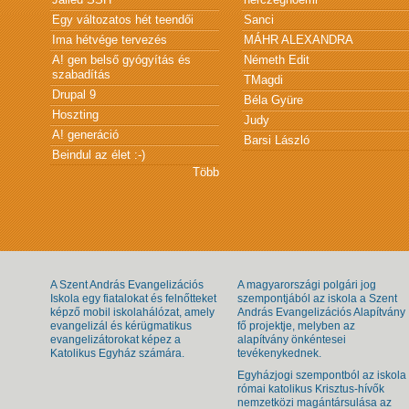
Egy változatos hét teendői
Sanci
Ima hétvége tervezés
MÁHR ALEXANDRA
A! gen belső gyógyítás és
Németh Edit
szabadítás
TMagdi
Drupal 9
Béla Gyüre
Hoszting
Judy
A! generáció
Barsi László
Beindul az élet :-)
Több
A Szent András Evangelizációs
A magyarországi polgári jog
Iskola egy fiatalokat és felnőtteket
szempontjából az iskola a Szent
képző mobil iskolahálózat, amely
András Evangelizációs Alapítvány
evangelizál és kérügmatikus
fő projektje, melyben az
evangelizátorokat képez a
alapítvány önkéntesei
Katolikus Egyház számára.
tevékenykednek.
Egyházjogi szempontból az iskola
római katolikus Krisztus-hívők
nemzetközi magántársulása az