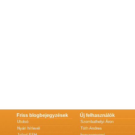
Friss blogbejegyzések
Új felhasználók
Utolsó
Szombathelyi Áron
Nyári hírlevél
Tóth Andrea
Jailed SSH
herczegnoemi