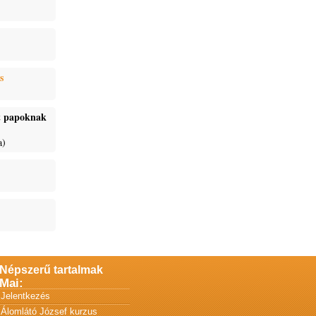
s
ét papoknak
a)
Népszerű tartalmak
Mai:
Jelentkezés
Álomlátó József kurzus