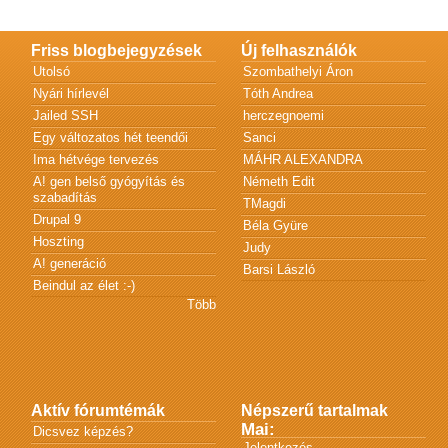
Friss blogbejegyzések
Új felhasználók
Utolsó
Szombathelyi Áron
Nyári hírlevél
Tóth Andrea
Jailed SSH
herczegnoemi
Egy változatos hét teendői
Sanci
Ima hétvége tervezés
MÁHR ALEXANDRA
A! gen belső gyógyítás és
Németh Edit
szabadítás
TMagdi
Drupal 9
Béla Gyüre
Hoszting
Judy
A! generáció
Barsi László
Beindul az élet :-)
Több
Aktív fórumtémák
Népszerű tartalmak
Mai:
Dicsvez képzés?
Jelentkezés