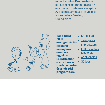
római katolikus Krisztus-hívők
nemzetközi magántársulása az
evangélium hirdetésére alapítva.
Az iskola származási helye, első
approbációja Mexikó,
Guadalajara.
Több mint
Kapcsolat
2000
Támogatók
evangelizációs
Impresszum
iskola 63
országban,
Felhasználási
amelyek
feltételek
egyek az
Adatkezelés
identitásban
a vízióban, a
Sütizés
módszertanban
és a képzési
programban.