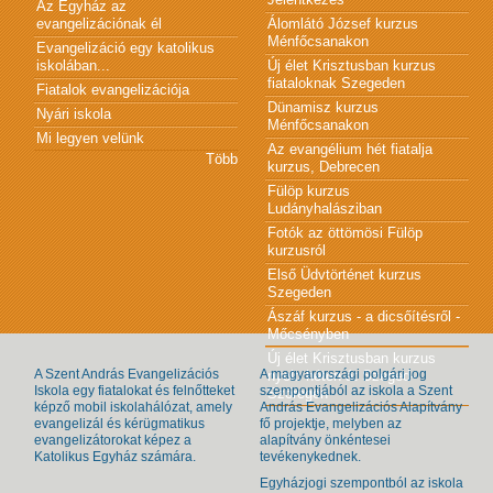
Az Egyház az
evangelizációnak él
Álomlátó József kurzus
Ménfőcsanakon
Evangelizáció egy katolikus
iskolában...
Új élet Krisztusban kurzus
fiataloknak Szegeden
Fiatalok evangelizációja
Dünamisz kurzus
Nyári iskola
Ménfőcsanakon
Mi legyen velünk
Az evangélium hét fiatalja
Több
kurzus, Debrecen
Fülöp kurzus
Ludányhalásziban
Fotók az öttömösi Fülöp
kurzusról
Első Üdvtörténet kurzus
Szegeden
Ászáf kurzus - a dicsőítésről -
Mőcsényben
Új élet Krisztusban kurzus
A Szent András Evangelizációs
A magyarországi polgári jog
nyolc héten át Szeged-
Iskola egy fiatalokat és felnőtteket
szempontjából az iskola a Szent
Szőregen
képző mobil iskolahálózat, amely
András Evangelizációs Alapítvány
evangelizál és kérügmatikus
fő projektje, melyben az
evangelizátorokat képez a
alapítvány önkéntesei
Katolikus Egyház számára.
tevékenykednek.
Egyházjogi szempontból az iskola