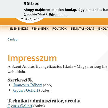
Sütizés
Ahogy majdnem minden honlap, úgy a miénk is has
Bővebben…
(„cookie”-kat).
Főmenü
JELENTKEZÉS
FÉNYKÉPEK
ROVATOK
BEMUTATKOZÁS
ISKOL
új, kérügmati
Címlap
Jelenlegi hely
Impresszum
A Szent András Evangelizációs Iskola • Magyarország hiv
weboldala.
Szerkesztők
Joanovits Róbert
(obo)
Gyuris Gellért
(bubu)
Technikai adminisztrátor, arculat
Gyuris Gellért
(bubu)