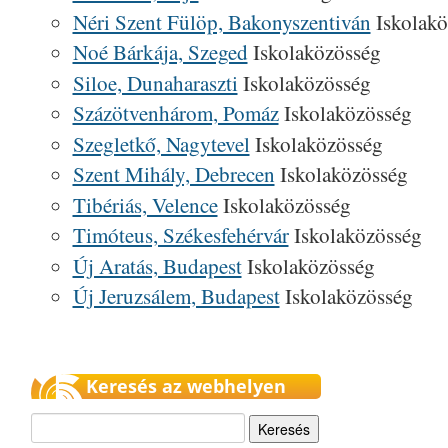
Néri Szent Fülöp, Bakonyszentiván
Iskolakö
Noé Bárkája, Szeged
Iskolaközösség
Siloe, Dunaharaszti
Iskolaközösség
Százötvenhárom, Pomáz
Iskolaközösség
Szegletkő, Nagytevel
Iskolaközösség
Szent Mihály, Debrecen
Iskolaközösség
Tibériás, Velence
Iskolaközösség
Timóteus, Székesfehérvár
Iskolaközösség
Új Aratás, Budapest
Iskolaközösség
Új Jeruzsálem, Budapest
Iskolaközösség
Keresés az webhelyen
Keresés