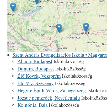
Szent András Evangelizációs Iskola • Magyaro
Aharai, Budapest
Iskolaközösség
Donum, Budapest
Iskolaközösség
Élő Kövek, Veszprém
Iskolaközösség
Élő Víz, Szécsény
Iskolaközösség
Hegyre Épült Város, Zalaegerszeg
Iskolaköz
Józsue nemzedék, Nevetlenfalu
Iskolaközös
Koinónia, Baja
Iskolaközösség