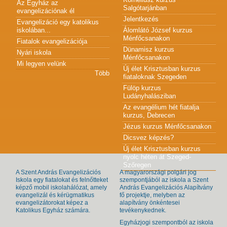
Az Egyház az
Salgótarjánban
evangelizációnak él
Jelentkezés
Evangelizáció egy katolikus
iskolában...
Álomlátó József kurzus
Ménfőcsanakon
Fiatalok evangelizációja
Dünamisz kurzus
Nyári iskola
Ménfőcsanakon
Mi legyen velünk
Új élet Krisztusban kurzus
Több
fiataloknak Szegeden
Fülöp kurzus
Ludányhalásziban
Az evangélium hét fiatalja
kurzus, Debrecen
Jézus kurzus Ménfőcsanakon
Dicsvez képzés?
Új élet Krisztusban kurzus
nyolc héten át Szeged-
Szőregen
A Szent András Evangelizációs
A magyarországi polgári jog
Iskola egy fiatalokat és felnőtteket
szempontjából az iskola a Szent
képző mobil iskolahálózat, amely
András Evangelizációs Alapítvány
evangelizál és kérügmatikus
fő projektje, melyben az
evangelizátorokat képez a
alapítvány önkéntesei
Katolikus Egyház számára.
tevékenykednek.
Egyházjogi szempontból az iskola