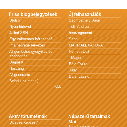
Friss blogbejegyzések
Új felhasználók
Utolsó
Szombathelyi Áron
Nyári hírlevél
Tóth Andrea
Jailed SSH
herczegnoemi
Egy változatos hét teendői
Sanci
Ima hétvége tervezés
MÁHR ALEXANDRA
A! gen belső gyógyítás és
Németh Edit
szabadítás
TMagdi
Drupal 9
Béla Gyüre
Hoszting
Judy
A! generáció
Barsi László
Beindul az élet :-)
Több
Aktív fórumtémák
Népszerű tartalmak
Mai:
Dicsvez képzés?
Kornéliusz kurzus