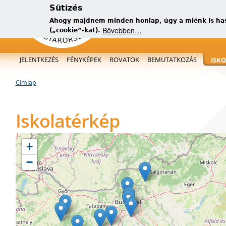
Sütizés
Ahogy majdnem minden honlap, úgy a miénk is has
Bővebben…
(„cookie”-kat).
Főmenü
JELENTKEZÉS
FÉNYKÉPEK
ROVATOK
BEMUTATKOZÁS
ISK
új, kérügmati
Címlap
Jelenlegi hely
Iskolatérkép
+
−