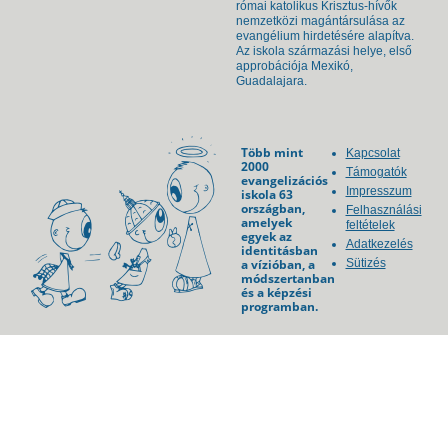
római katolikus Krisztus-hívők
nemzetközi magántársulása az
evangélium hirdetésére alapítva.
Az iskola származási helye, első
approbációja Mexikó,
Guadalajara.
Több mint
Kapcsolat
2000
Támogatók
evangelizációs
Impresszum
iskola 63
országban,
Felhasználási
amelyek
feltételek
egyek az
Adatkezelés
identitásban
a vízióban, a
Sütizés
módszertanban
és a képzési
programban.