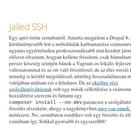
Jailed SSH
Egy apró öröm szombatról. Amióta megjelent a Drupal 8, 
körülményesebb lett a weboldalak karbantartása számomra
ugyanis egyértelműen professzionálisabb utat kezdett járn
előszor olvastam, hogyan kellene frissíteni, csak bámulta
persze készség szintjén bánok a Vagrant-os lokális fejleszt
változatommal és az ott való frissítéssel, de az éles verzió f
minidig is kerülő megoldással, némileg hosszadalmasan me
valójában utáltam ezt a feladatot. De az
október végi
szolgáltatóváltásnak
volt egy másik célkitűzése a számom
hozzáférést szerezni és futtatni egy
parancsot a szolgáltató
composer install --no-dev
frissítés részeként, ahogy a nagykönyvben
meg van ennek 
módszere. No, szombaton esedékes volt egy frissítés és el
csináltam így. Sokkal gyorsabb és egyszerűbb!