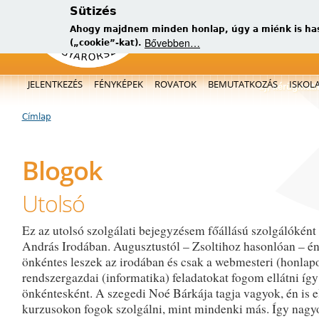
Sütizés
Ahogy majdnem minden honlap, úgy a miénk is has
Bővebben…
(„cookie”-kat).
Főmenü
JELENTKEZÉS
FÉNYKÉPEK
ROVATOK
BEMUTATKOZÁS
ISKOL
új, kérügmati
Címlap
Jelenlegi hely
Blogok
Utolsó
Ez az utolsó szolgálati bejegyzésem főállású szolgálóként
András Irodában. Augusztustól – Zsoltihoz hasonlóan – én
önkéntes leszek az irodában és csak a webmesteri (honlap
rendszergazdai (informatika) feladatokat fogom ellátni így
önkéntesként. A szegedi Noé Bárkája tagja vagyok, én is 
kurzusokon fogok szolgálni, mint mindenki más. Így nag