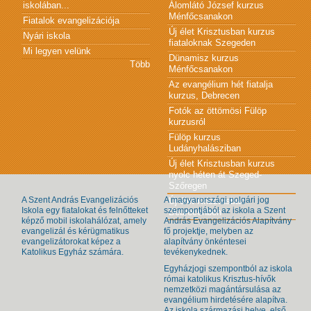
iskolában...
Álomlátó József kurzus
Ménfőcsanakon
Fiatalok evangelizációja
Új élet Krisztusban kurzus
Nyári iskola
fiataloknak Szegeden
Mi legyen velünk
Dünamisz kurzus
Több
Ménfőcsanakon
Az evangélium hét fiatalja
kurzus, Debrecen
Fotók az öttömösi Fülöp
kurzusról
Fülöp kurzus
Ludányhalásziban
Új élet Krisztusban kurzus
nyolc héten át Szeged-
Szőregen
A Szent András Evangelizációs
A magyarországi polgári jog
Új élet Krisztusban
Iskola egy fiatalokat és felnőtteket
szempontjából az iskola a Szent
Debrecenben
képző mobil iskolahálózat, amely
András Evangelizációs Alapítvány
evangelizál és kérügmatikus
fő projektje, melyben az
evangelizátorokat képez a
alapítvány önkéntesei
Katolikus Egyház számára.
tevékenykednek.
Egyházjogi szempontból az iskola
római katolikus Krisztus-hívők
nemzetközi magántársulása az
evangélium hirdetésére alapítva.
Az iskola származási helye, első