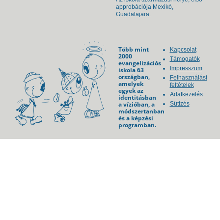
approbációja Mexikó,
Guadalajara.
Több mint
Kapcsolat
2000
Támogatók
evangelizációs
Impresszum
iskola 63
országban,
Felhasználási
amelyek
feltételek
egyek az
Adatkezelés
identitásban
a vízióban, a
Sütizés
módszertanban
és a képzési
programban.