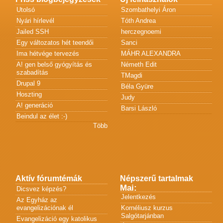
Utolsó
Szombathelyi Áron
Nyári hírlevél
Tóth Andrea
Jailed SSH
herczegnoemi
Egy változatos hét teendői
Sanci
Ima hétvége tervezés
MÁHR ALEXANDRA
A! gen belső gyógyítás és
Németh Edit
szabadítás
TMagdi
Drupal 9
Béla Gyüre
Hoszting
Judy
A! generáció
Barsi László
Beindul az élet :-)
Több
Aktív fórumtémák
Népszerű tartalmak
Mai:
Dicsvez képzés?
Jelentkezés
Az Egyház az
evangelizációnak él
Kornéliusz kurzus
Salgótarjánban
Evangelizáció egy katolikus