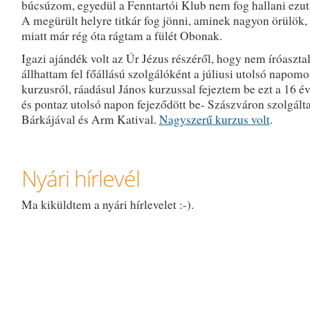
búcsúzom, egyedül a Fenntartói Klub nem fog hallani ezut
A megürült helyre titkár fog jönni, aminek nagyon örülök,
miatt már rég óta rágtam a fülét Obonak.
Igazi ajándék volt az Úr Jézus részéről, hogy nem íróaszta
állhattam fel főállású szolgálóként a júliusi utolsó napom
kurzusról, ráadásul János kurzussal fejeztem be ezt a 16 év
és pontaz utolsó napon fejeződött be- Szászváron szolgál
Bárkájával és Arm Katival.
Nagyszerű kurzus volt
.
Nyári hírlevél
Ma kiküldtem a nyári hírlevelet :-).