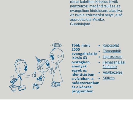
római katolikus Krisztus-hívők
nemzetközi magántársulása az
evangélium hirdetésére alapítva.
Az iskola származási helye, első
approbációja Mexikó,
Guadalajara.
Több mint
Kapcsolat
2000
Támogatók
evangelizációs
Impresszum
iskola 63
országban,
Felhasználási
amelyek
feltételek
egyek az
Adatkezelés
identitásban
a vízióban, a
Sütizés
módszertanban
és a képzési
programban.