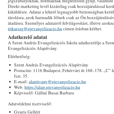
jogszabályoknak, normáknak megfelelően gyűjt, valamint 
Direkt marketing levél kizárólag csak hozzájárulással kerü
kiküldésre. Adatai a lehető legnagyobb biztonságban kerü
tárolásra, azok harmadik félnek csak az Ön hozzájárulásáv
átadásra. Személyes adatairól felvilágosítást, illetve azokna
titkarsag@ujevangelizacio.hu
címen írásban kérhet.
Adatkezelő adatai
A Szent András Evangelizációs Iskola adatkezelője a Sze
Evangelizációs Alapítvány.
Elérhetőség:
Szent András Evangelizációs Alapítvány
Postacím: 1116 Budapest, Fehérvári út 168–178. „C” 
fszt. 35.
E-mail:
alapitvany@ujevangelizacio.hu
Web:
https://alap.ujevangelizacio.hu
Képviselő: Gállné Busai Barbara
Adatvédelmi tisztviselő:
Gyuris Gellért