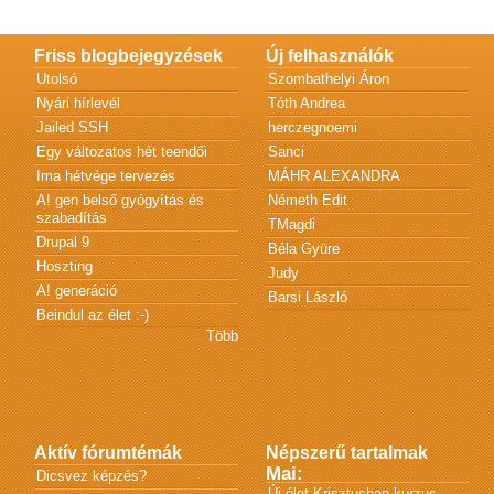
Friss blogbejegyzések
Új felhasználók
Utolsó
Szombathelyi Áron
Nyári hírlevél
Tóth Andrea
Jailed SSH
herczegnoemi
Egy változatos hét teendői
Sanci
Ima hétvége tervezés
MÁHR ALEXANDRA
A! gen belső gyógyítás és
Németh Edit
szabadítás
TMagdi
Drupal 9
Béla Gyüre
Hoszting
Judy
A! generáció
Barsi László
Beindul az élet :-)
Több
Aktív fórumtémák
Népszerű tartalmak
Mai:
Dicsvez képzés?
Új élet Krisztusban kurzus