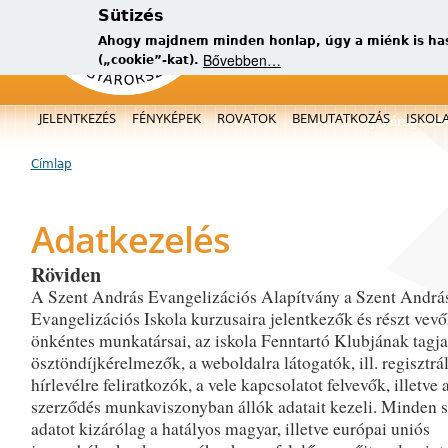
Sütizés
Ahogy majdnem minden honlap, úgy a miénk is has
Bővebben…
(„cookie”-kat).
Főmenü
JELENTKEZÉS
FÉNYKÉPEK
ROVATOK
BEMUTATKOZÁS
ISKOL
új, kérügmati
Címlap
Jelenlegi hely
Adatkezelés
Röviden
A Szent András Evangelizációs Alapítvány a Szent Andrá
Evangelizációs Iskola kurzusaira jelentkezők és részt vevő
önkéntes munkatársai, az iskola Fenntartó Klubjának tagjai
ösztöndíjkérelmezők, a weboldalra látogatók, ill. regisztrál
hírlevélre feliratkozók, a vele kapcsolatot felvevők, illetve 
szerződés munkaviszonyban állók adatait kezeli. Minden 
adatot kizárólag a hatályos magyar, illetve európai uniós