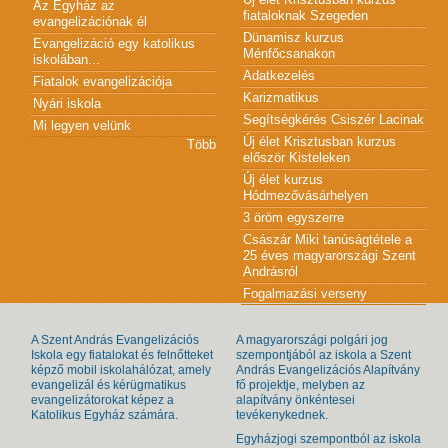
Az Egyház az
fiataloknak Szegeden
evangelizációnak él
Dünamisz kurzus
Evangelizáció egy katolikus
Ménfőcsanakon
iskolában...
Adatkezelés
Fiatalok evangelizációja
Karizmatikus
Nyári iskola
Segítségkérés Csiszér Lacinak
Mi legyen velünk
Új élet Krisztusban kurzus
Több
először Kisteleken
Új élet kurzus
Hódmezővásárhelyen
3 öröm egyszerre
Császár Miki tanúságtétele a
25 éves magyarországi Szent
Andrásról
Fogalmazási verseny
A Szent András Evangelizációs
A magyarországi polgári jog
Iskola egy fiatalokat és felnőtteket
szempontjából az iskola a Szent
képző mobil iskolahálózat, amely
András Evangelizációs Alapítvány
evangelizál és kérügmatikus
fő projektje, melyben az
evangelizátorokat képez a
alapítvány önkéntesei
Katolikus Egyház számára.
tevékenykednek.
Egyházjogi szempontból az iskola