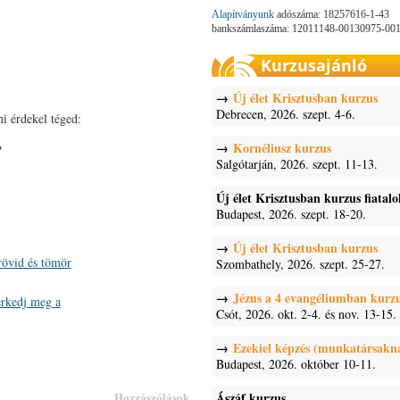
Alapítványunk
adószáma: 18257616-1-43
bankszámlaszáma: 12011148-00130975-00
Kurzusajánló
Új élet Krisztusban kurzus
Debrecen, 2026. szept. 4-6.
i érdekel téged:
Kornéliusz kurzus
”
Salgótarján, 2026. szept. 11-13.
Új élet Krisztusban kurzus fiatal
Budapest, 2026. szept. 18-20.
Új élet Krisztusban kurzus
rövid és tömör
Szombathely, 2026. szept. 25-27.
Jézus a 4 evangéliumban kurz
rkedj meg a
Csót, 2026. okt. 2-4. és nov. 13-15.
Ezekiel képzés (munkatársakn
Budapest, 2026. október 10-11.
Hozzászólások
Ászáf kurzus