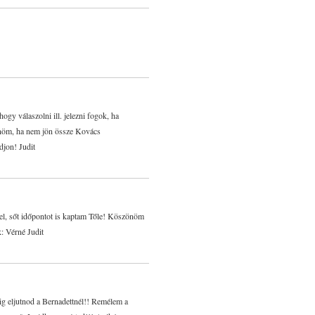
gy válaszolni ill. jelezni fogok, ha
önöm, ha nem jön össze Kovács
djon! Judit
l, sőt időpontot is kaptam Tőle! Köszönöm
k: Vérné Judit
ig eljutnod a Bernadettnél!! Remélem a