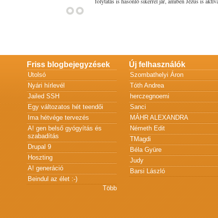
folytatás is hasonló sikerrel jár, amiben Jézus is akt
Friss blogbejegyzések
Új felhasználók
Utolsó
Szombathelyi Áron
Nyári hírlevél
Tóth Andrea
Jailed SSH
herczegnoemi
Egy változatos hét teendői
Sanci
Ima hétvége tervezés
MÁHR ALEXANDRA
A! gen belső gyógyítás és
Németh Edit
szabadítás
TMagdi
Drupal 9
Béla Gyüre
Hoszting
Judy
A! generáció
Barsi László
Beindul az élet :-)
Több