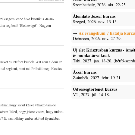
Szombathely, 2026. okt. 22-25.
Álomlátó József kurzus
Szükségem lenne hívő katolikus -talán-
Szeged, 2026. nov. 13-15.
udna segíteni! "Életbevágó"! Nagyon
Az evangélium 7 fiatalja kurzu
Debrecen, 2026. nov. 27-29.
Új élet Krisztusban kurzus - ism
és munkatársaiknak
Tahi, 2027. jan. 18-20. (hétfő-szerd
nevet és telefont küldök. Azt nem tudom az
t tud segíteni, mint mi. Próbáld meg. Kovács
Ászáf kurzus
Zsámbék, 2027. febr. 19-21.
Üdvösségtörténet kurzus
Vál, 2027. júl. 14-18.
ánat, hogy kicsit késve válaszoltam de
érem Tőled, hogy jelezz vissza, hogy tudott-
b? Itt van néhány ember aki tud ilyenekben