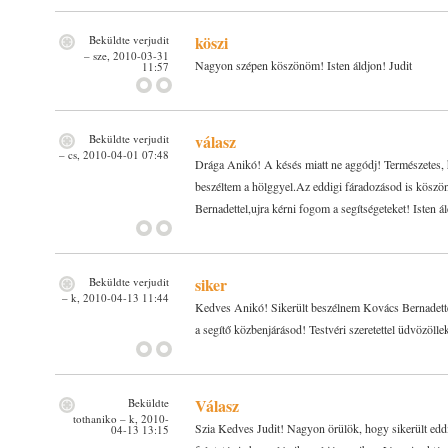
köszi
Beküldte
verjudit
– sze, 2010-03-31
Nagyon szépen köszönöm! Isten áldjon! Judit
11:57
válasz
Beküldte
verjudit
– cs, 2010-04-01 07:48
Drága Anikó! A késés miatt ne aggódj! Természetes, ho
beszéltem a hölggyel.Az eddigi fáradozásod is kösz
Bernadettel,ujra kérni fogom a segítségeteket! Isten ál
siker
Beküldte
verjudit
– k, 2010-04-13 11:44
Kedves Anikó! Sikerült beszélnem Kovács Bernadette
a segítő közbenjárásod! Testvéri szeretettel üdvözölle
Válasz
Beküldte
tothaniko
– k, 2010-
Szia Kedves Judit! Nagyon örülök, hogy sikerült edd
04-13 13:15