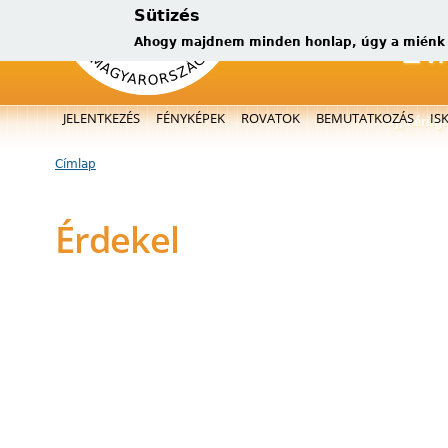
Sütizés
Ahogy majdnem minden honlap, úgy a miénk is
Főmenü
JELENTKEZÉS
FÉNYKÉPEK
ROVATOK
BEMUTATKOZÁS
IS
új, kérüg
Címlap
Jelenlegi hely
Érdekel