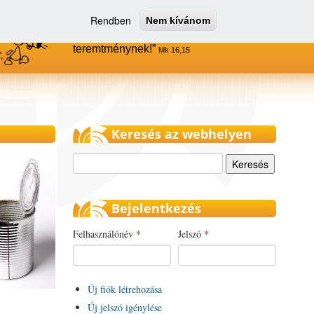
Rendben
Nem kívánom
Menjetek el az egész világra, és
hirdessétek az evangéliumot minden
teremtménynek!
Mk 16,15
Keresés az webhelyen
Keresés
Bejelentkezés
Felhasználónév
*
Jelszó
*
Új fiók létrehozása
Új jelszó igénylése