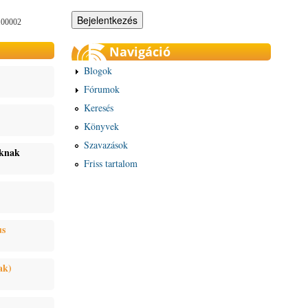
100002
Navigáció
Blogok
Fórumok
Keresés
Könyvek
Szavazások
oknak
Friss tartalom
us
ak)