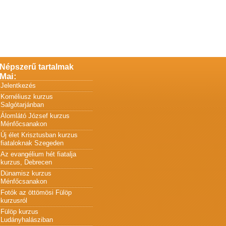
Népszerű tartalmak
Mai:
Jelentkezés
Kornéliusz kurzus
Salgótarjánban
Álomlátó József kurzus
Ménfőcsanakon
Új élet Krisztusban kurzus
fiataloknak Szegeden
Az evangélium hét fiatalja
kurzus, Debrecen
Dünamisz kurzus
Ménfőcsanakon
Fotók az öttömösi Fülöp
kurzusról
Fülöp kurzus
Ludányhalásziban