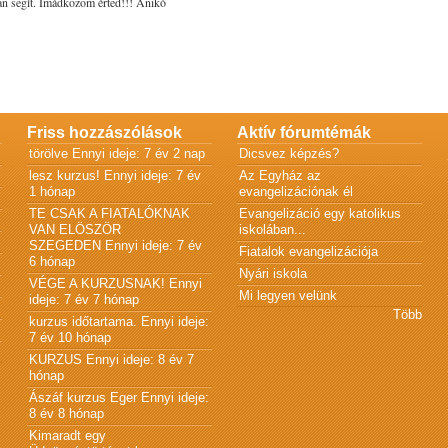
ívan segít. Imádkozom érted!!! Anikó
Friss hozzászólások
Aktív fórumtémák
törölve
Ennyi ideje: 7 év 2 nap
Dicsvez képzés?
lesz kurzus!
Ennyi ideje: 7 év
Az Egyház az
1 hónap
evangelizációnak él
TE CSAK A FIATALÓKNAK
Evangelizáció egy katolikus
VAN ELÖSZÖR
iskolában...
SZEGEDEN
Ennyi ideje: 7 év
Fiatalok evangelizációja
6 hónap
Nyári iskola
VÉGE A KURZUSNAK!
Ennyi
Mi legyen velünk
ideje: 7 év 7 hónap
Több
kurzus időtartama.
Ennyi ideje:
7 év 10 hónap
KURZUS
Ennyi ideje: 8 év 7
hónap
Ászáf kurzus Eger
Ennyi ideje:
8 év 8 hónap
Kimaradt egy