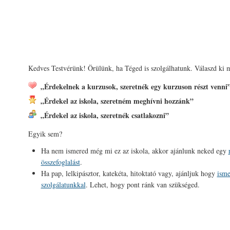
Kedves Testvérünk! Örülünk, ha Téged is szolgálhatunk. Válaszd ki m
„Érdekelnek a kurzusok, szeretnék egy kurzuson részt venni
„Érdekel az iskola, szeretném meghívni hozzánk”
„Érdekel az iskola, szeretnék csatlakozni”
Egyik sem?
Ha nem ismered még mi ez az iskola, akkor ajánlunk neked egy
összefoglalást
.
Ha pap, lelkipásztor, katekéta, hitoktató vagy, ajánljuk hogy
isme
szolgálatunkkal
. Lehet, hogy pont ránk van szükséged.