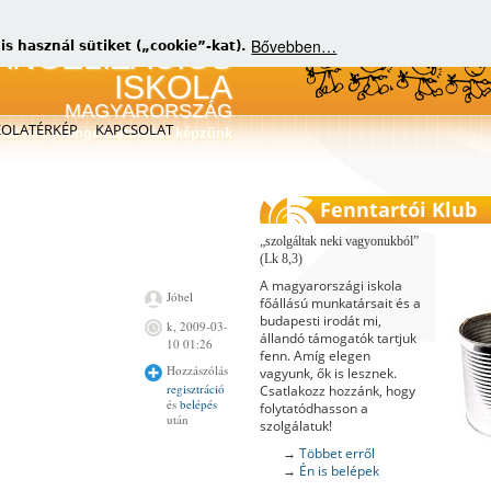
Bővebben…
 használ sütiket („cookie”-kat).
KOLATÉRKÉP
KAPCSOLAT
matikus evangelizátorokat képzünk
Fenntartói Klub
szolgáltak neki vagyonukból
(Lk 8,3)
A magyarországi iskola
Jóbel
főállású munkatársait és a
budapesti irodát mi,
k, 2009-03-
állandó támogatók tartjuk
10 01:26
fenn. Amíg elegen
Hozzászólás
vagyunk, ők is lesznek.
regisztráció
Csatlakozz hozzánk, hogy
és
belépés
folytatódhasson a
után
szolgálatuk!
→
Többet erről
→
Én is belépek