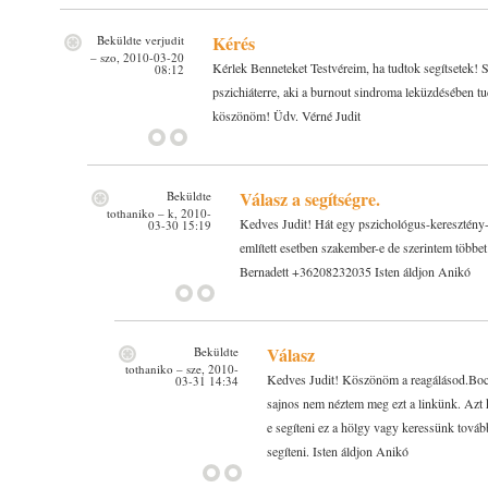
Kérés
Beküldte
verjudit
– szo, 2010-03-20
Kérlek Benneteket Testvéreim, ha tudtok segítsetek! 
08:12
pszichiáterre, aki a burnout sindroma leküzdésében t
köszönöm! Üdv. Vérné Judit
Válasz a segítségre.
Beküldte
tothaniko
– k, 2010-
Kedves Judit! Hát egy pszichológus-keresztény-
03-30 15:19
említett esetben szakember-e de szerintem többe
Bernadett +36208232035 Isten áldjon Anikó
Válasz
Beküldte
tothaniko
– sze, 2010-
Kedves Judit! Köszönöm a reagálásod.Bocs
03-31 14:34
sajnos nem néztem meg ezt a linkünk. Azt k
e segíteni ez a hölgy vagy keressünk továb
segíteni. Isten áldjon Anikó