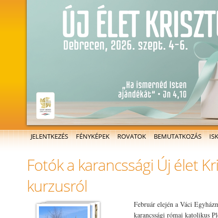
Főmenü
JELENTKEZÉS
FÉNYKÉPEK
ROVATOK
BEMUTATKOZÁS
IS
Fotók a karancssági Új élet K
kurzusról
Február elején a Váci Egyház
karancssági római katolikus Pl