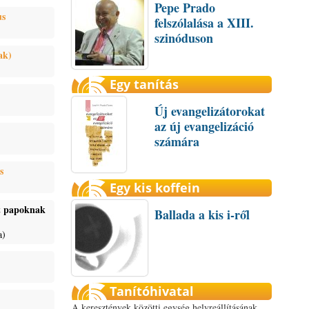
Pepe Prado
us
felszólalása a XIII.
szinóduson
ak)
Egy tanítás
Új evangelizátorokat
az új evangelizáció
számára
s
Egy kis koffein
ét papoknak
Ballada a kis i-ről
a)
Tanítóhivatal
A keresztények közötti egység helyreállításának