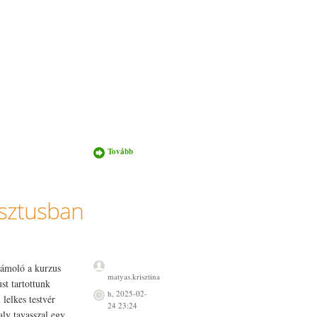
Tovább
Emmausz
kurzus
Szarvason
tartalommal
kapcsolatosan
risztusban
számoló a kurzus
matyas.krisztina
st tartottunk
h, 2025-02-
lelkes testvér
24 23:24
aly tavasszal egy