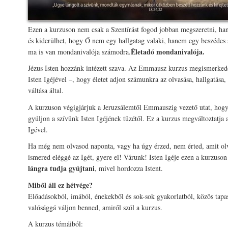
Ezen a kurzuson nem csak a Szentírást fogod jobban megszeretni, ha
és kiderülhet, hogy Ő nem egy hallgatag valaki, hanem egy beszédes
Életadó mondanivalója.
ma is van mondanivalója számodra.
Jézus Isten hozzánk intézett szava. Az Emmausz kurzus megismerkedé
Isten Igéjével –, hogy életet adjon számunkra az olvasása, hallgatása, 
váltása által.
A kurzuson végigjárjuk a Jeruzsálemtől Emmauszig vezető utat, hogy
gyúljon a szívünk Isten Igéjének tüzétől. Ez a kurzus megváltoztatja 
Igével.
Ha még nem olvasod naponta, vagy ha úgy érzed, nem érted, amit ol
ismered eléggé az Igét, gyere el! Várunk! Isten Igéje ezen a kurzuso
lángra tudja gyújtani
, mivel hordozza Istent.
Miből áll ez hétvége?
Előadásokból, imából, énekekből és sok-sok gyakorlatból, közös tapa
valósággá váljon benned, amiről szól a kurzus.
A kurzus témáiból: