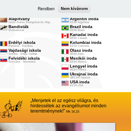
MAGYAR ISKOLÁK
NEMZETKÖZI ISKOLÁK
Rendben
Nem kívánom
Magyarországi iskola
Nemzetközi iroda
Magyar Nemzeti Iroda
EESA Internacional
Alapítvány
Argentin iroda
Szent András Evangelizációs Alap.
EESA Argentina
Bandisták
Brazil iroda
Munkatársak
EESA Brasil
Kanadai iroda
EESA Canada
Erdélyi iskola
Kolumbiai iroda
Románia - România
EESA Colombia
Vajdasági iskola
Olasz iroda
Szerbia - Srbija, Србија
SESA Italia
Felvidéki iskola
Mexikói iroda
Szlovákia - Slovenská
EESA México
Lengyel iroda
SESA Polska
Ukrajnai iroda
ШЄСАА Україна
USA iroda
EESA USA
Menjetek el az egész világra, és
hirdessétek az evangéliumot minden
teremtménynek!
Mk 16,15