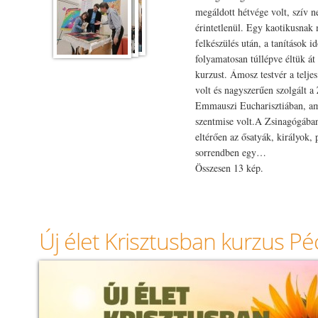
megáldott hétvége volt, szív 
érintetlenül. Egy kaotikusnak
felkészülés után, a tanítások id
folyamatosan túllépve éltük á
kurzust. Ámosz testvér a telje
volt és nagyszerűen szolgált a
Emmauszi Eucharisztiában, a
szentmise volt.A Zsinagógában
eltérően az ősatyák, királyok, 
sorrendben egy…
Összesen 13 kép.
Új élet Krisztusban kurzus Pé