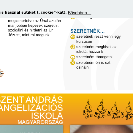
SZENT ANDRÁS
ÉRDEKEL…
nyomdokain járva Pétereket
az új evangelizáció
Bővebben…
 használ sütiket („cookie”-kat).
keresünk, akiket
az evangelizációs iskola
megismertetve az Úrral azután
már jobban képesek szeretni,
szolgálni és hirdetni az Úr
SZERETNÉK…
Jézust, mint mi magunk.
szeretnék részt venni egy
kurzuson
szeretném meghívni az
iskolát hozzánk
szeretném támogatni
szeretném én is ezt
csinálni
matikus evangelizátorokat képzünk