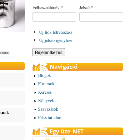
Felhasználónév
*
Jelszó
*
Új fiók létrehozása
Új jelszó igénylése
100002
Navigáció
Blogok
Fórumok
Keresés
Könyvek
Szavazások
oknak
Friss tartalom
Egy üze-NET