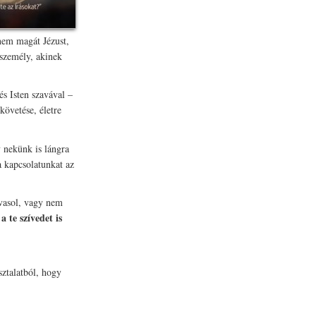
nem magát Jézust,
 személy, akinek
s Isten szavával –
követése, életre
 nekünk is lángra
a kapcsolatunkat az
vasol, vagy nem
a te szívedet is
n
sztalatból, hogy