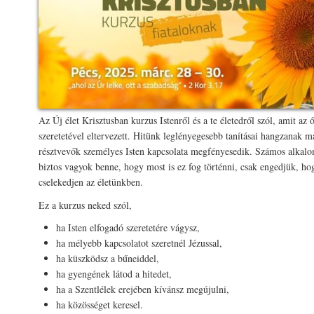
Az Új élet Krisztusban kurzus Istenről és a te életedről szól, amit az 
szeretetével eltervezett. Hitünk leglényegesebb tanításai hangzanak ma
résztvevők személyes Isten kapcsolata megfényesedik. Számos alkalom
biztos vagyok benne, hogy most is ez fog történni, csak engedjük, ho
cselekedjen az életünkben.
Ez a kurzus neked szól,
ha Isten elfogadó szeretetére vágysz,
ha mélyebb kapcsolatot szeretnél Jézussal,
ha küszködsz a bűneiddel,
ha gyengének látod a hitedet,
ha a Szentlélek erejében kívánsz megújulni,
ha közösséget keresel.