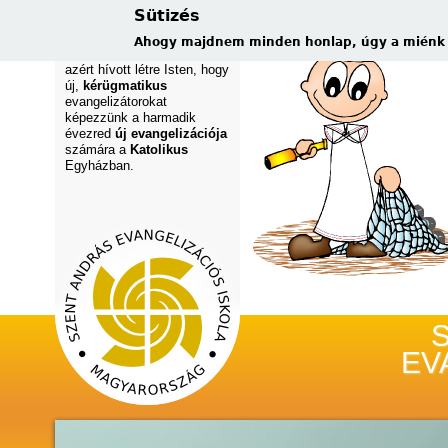
Sütizés
ISTEN HOZOTT!
Bennünket - a Szent András
Ahogy majdnem minden honlap, úgy a miénk is
Evangelizációs Iskolát -
azért hívott létre Isten, hogy
új,
kérügmatikus
evangelizátorokat
képezzünk a harmadik
évezred
új evangelizációja
számára a
Katolikus
Egyházban.
új, kérüg