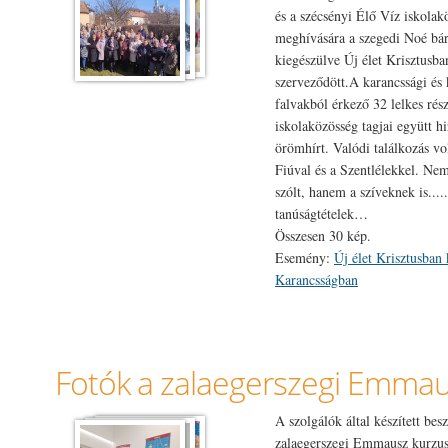
és a szécsényi Élő Víz iskolak
meghívására a szegedi Noé bár
kiegészülve Új élet Krisztusba
szerveződött.A karancssági és
falvakból érkező 32 lelkes rés
iskolaközösség tagjai együtt hi
örömhírt. Valódi találkozás vo
Fiúval és a Szentlélekkel. Nem
szólt, hanem a szíveknek is....
tanúságtételek…
Összesen 30 kép.
Esemény:
Új élet Krisztusban
Karancsságban
Fotók a zalaegerszegi Emmau
A szolgálók által készített be
zalaegerszegi Emmausz kurzusr