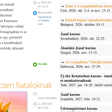
p, 2025-03-
nem maradt
Jézus a 4 evangéliumban kurz
07 12:27
 mondható
Csót, 2026. okt. 2-4. és nov. 13-15.
Hozzászólás
őkereteit
regisztráció
Ezekiel képzés (munkatársakn
és
belépés
t az Emmausz
után
Budapest, 2026. október 10-11.
s hétvégén velünk
 Zsinagógában és az
Ászáf kurzus
mi egy gyönyörű
Szombathely, 2026. okt. 22-25.
 a korábbiaktól
Álomlátó József kurzus
próféták időrendi
Szeged, 2026. nov. 13-15.
Az evangélium 7 fiatalja kurzu
Tovább
Fotók a
Debrecen, 2026. nov. 27-29.
zalaegerszegi
Emmausz
kurzusról
Új élet Krisztusban kurzus - ism
tartalommal
és munkatársaiknak
csen fiataloknak
kapcsolatosan
Tahi, 2027. jan. 18-20. (hétfő-szerd
Ászáf kurzus
matyas.krisztina
Zsámbék, 2027. febr. 19-21.
cs, 2025-03-
Üdvösségtörténet kurzus
06 12:52