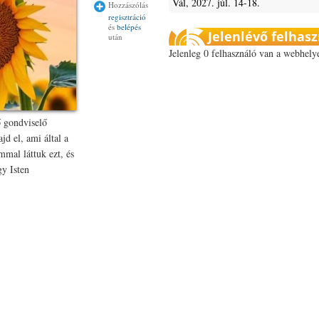
Vál, 2027. júl. 14-18.
Hozzászólás
regisztráció
és
belépés
Jelenlévő felhas
után
Jelenleg 0 felhasználó van a webhely
ő gondviselő
jd el, ami által a
mal láttuk ezt, és
gy Isten