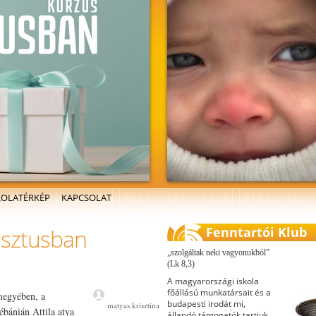
KOLATÉRKÉP
KAPCSOLAT
risztusban
Fenntartói Klub
szolgáltak neki vagyonukból
(Lk 8,3)
A magyarországi iskola
főállású munkatársait és a
megyében, a
budapesti irodát mi,
matyas.krisztina
ébánián Attila atya
állandó támogatók tartjuk