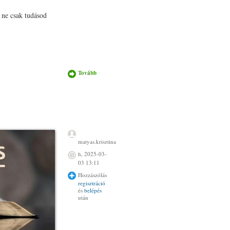
 ne csak tudásod
Tovább
Új élet
Krisztusban
kurzus Pécsen
fiataloknak
tartalommal
kapcsolatosan
matyas.krisztina
h, 2025-03-
03 13:11
Hozzászólás
regisztráció
és
belépés
után