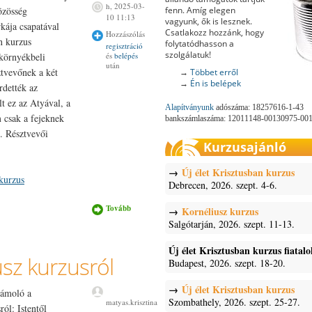
h, 2025-03-
fenn. Amíg elegen
özösség
10 11:13
vagyunk, ők is lesznek.
kája csapatával
Csatlakozz hozzánk, hogy
Hozzászólás
n kurzus
folytatódhasson a
regisztráció
szolgálatuk!
és
belépés
 környékbeli
után
ztvevőnek a két
→
Többet erről
→
Én is belépek
rdették az
lt ez az Atyával, a
Alapítványunk
adószáma: 18257616-1-43
 csak a fejeknek
bankszámlaszáma: 12011148-00130975-00
.. Résztvevői
Kurzusajánló
Új élet Krisztusban kurzus
 kurzus
Debrecen, 2026. szept. 4-6.
Tovább
Fotók a
Kornéliusz kurzus
karancssági
Salgótarján, 2026. szept. 11-13.
Új élet
Krisztusban
kurzusról
Új élet Krisztusban kurzus fiatal
sz kurzusról
tartalommal
Budapest, 2026. szept. 18-20.
kapcsolatosan
Új élet Krisztusban kurzus
számoló a
Szombathely, 2026. szept. 25-27.
matyas.krisztina
ól: Istentől