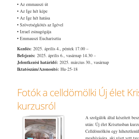
• Az emmauszi út
• Az Ige hét képe
• Az Ige hét hatása
• Szövetségkötés az Igével
• Izrael zsinagógája
• Emmauszi Eucharisztia
Kezdés:
2025. április 4., péntek 17.00 –
Befejezés:
2025. április 6., vasárnap 14.30 –
Jelentkezési határidő:
2025. március 30., vasárnap
Iktatószám/Azonosító:
Hu-25-18
Fotók a celldömölki Új élet K
kurzusról
A szolgálók által készített be
után: Új élet Krisztusban kurzu
Celldömölkön egy hihetetlenül 
meghívására, aki részt vett tav