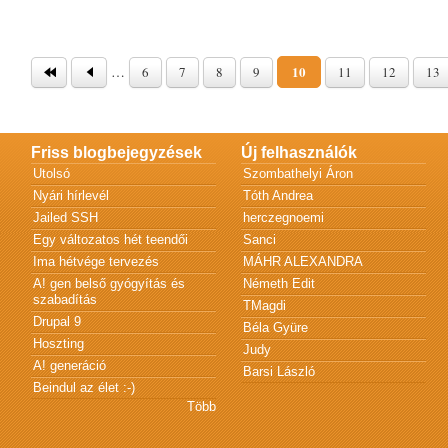
Oldalak
…
10
6
7
8
9
11
12
13
Friss blogbejegyzések
Új felhasználók
Utolsó
Szombathelyi Áron
Nyári hírlevél
Tóth Andrea
Jailed SSH
herczegnoemi
Egy változatos hét teendői
Sanci
Ima hétvége tervezés
MÁHR ALEXANDRA
A! gen belső gyógyítás és
Németh Edit
szabadítás
TMagdi
Drupal 9
Béla Gyüre
Hoszting
Judy
A! generáció
Barsi László
Beindul az élet :-)
Több