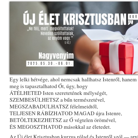
Egy lelki hétvége, ahol nemcsak hallhatsz Istenről, hanem
meg is tapasztalhatod Őt, úgy, hogy
ÁTÉLHETED Isten szeretetének mélységét,
SZEMBESÜLHETSZ a bűn természetével,
MEGSZABADULHATSZ félelmeidtől,
TELJESEN RÁBÍZHATOD MAGAD újra Istenre,
BETÖLTEKEZHETSZ az Ő végtelen örömével,
ÉS MEGOSZTHATOD másokkal az életedet.
Az Új élet Krisztusban kurzus rólad és Istenről szól — arr