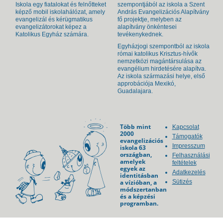
Iskola egy fiatalokat és felnőtteket
szempontjából az iskola a Szent
képző mobil iskolahálózat, amely
András Evangelizációs Alapítvány
evangelizál és kérügmatikus
fő projektje, melyben az
evangelizátorokat képez a
alapítvány önkéntesei
Katolikus Egyház számára.
tevékenykednek.
Egyházjogi szempontból az iskola
római katolikus Krisztus-hívők
nemzetközi magántársulása az
evangélium hirdetésére alapítva.
Az iskola származási helye, első
approbációja Mexikó,
Guadalajara.
Több mint
Kapcsolat
2000
Támogatók
evangelizációs
Impresszum
iskola 63
országban,
Felhasználási
amelyek
feltételek
egyek az
Adatkezelés
identitásban
a vízióban, a
Sütizés
módszertanban
és a képzési
programban.