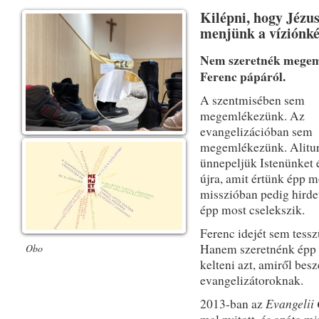
Kilépni, hogy Jézus
menjünk a víziónké
Nem szeretnék megem
Ferenc pápáról.
A szentmisében sem
megemlékezünk. Az
evangelizációban sem
megemlékezünk. Alitu
ünnepeljük Istenünket é
újra, amit értünk épp m
misszióban pedig hirdet
épp most cselekszik.
Ferenc idejét sem tessz
Hanem szeretnénk épp 
Obo
kelteni azt, amiről besz
evangelizátoroknak.
Evangelii
2013-ban az