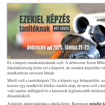
Ez a képzés munkatársaknak szól. A debreceni Szent Mih
Iskolaközösség kérte ezt a képzést, de minden képződni v
munkatársat szívesen látnak.
Miről szól a tanítóképzés? Ez a képzés egy hiánypótlás: a
kurzus egy rendkívül értékes tanítói alap, de nem szól a k
való tanítás műfajáról és a kurzusok legfontosabb módszer
dinamikákról.
mindig k
A képzés alapgondolata a dupla lövés: Kurzuson