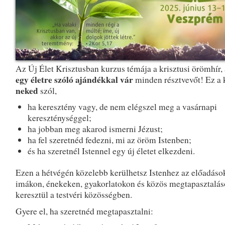
Az Új Élet Krisztusban kurzus témája a krisztusi örömhír,
egy életre szóló ajándékkal vár
minden résztvevőt! Ez a 
neked
szól,
ha keresztény vagy, de nem elégszel meg a vasárnapi
kereszténységgel;
ha jobban meg akarod ismerni Jézust;
ha fel szeretnéd fedezni, mi az öröm Istenben;
és ha szeretnél Istennel egy új életet elkezdeni.
Ezen a hétvégén közelebb kerülhetsz Istenhez az előadáso
imákon, énekeken, gyakorlatokon és közös megtapasztalá
keresztül a testvéri közösségben.
Gyere el, ha szeretnéd megtapasztalni: