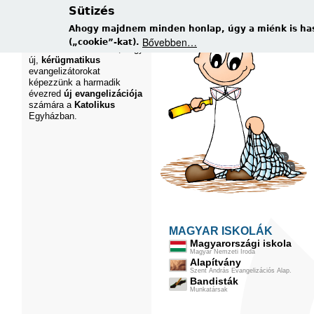
Sütizés
ISTEN HOZOTT!
Bennünket - a Szent András
Ahogy majdnem minden honlap, úgy a miénk is has
Evangelizációs Iskolát -
Bővebben…
(„cookie”-kat).
azért hívott létre Isten, hogy
új,
kérügmatikus
evangelizátorokat
képezzünk a harmadik
évezred
új evangelizációja
számára a
Katolikus
Egyházban.
MAGYAR ISKOLÁK
Magyarországi iskola
Magyar Nemzeti Iroda
Alapítvány
Szent András Evangelizációs Alap.
Bandisták
Munkatársak