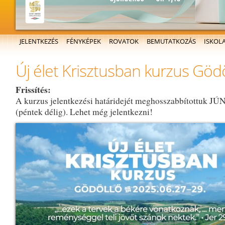
Főmenü
JELENTKEZÉS
FÉNYKÉPEK
ROVATOK
BEMUTATKOZÁS
ISKOL
Új élet Krisztusban kurzus Göd
Frissítés:
A kurzus jelentkezési határidejét meghosszabbítottuk JÚ
(péntek délig). Lehet még jelentkezni!