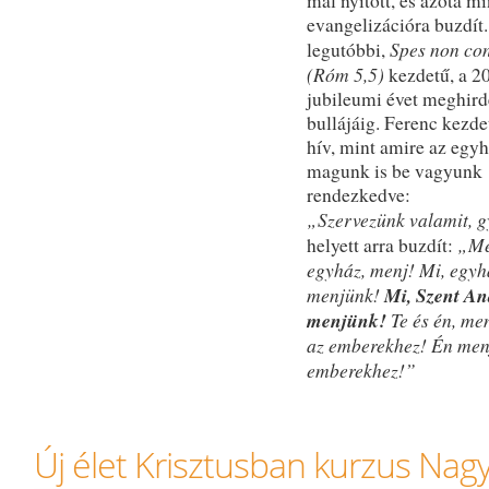
mal nyitott, és azóta m
evangelizációra buzdít
Spes non con
legutóbbi,
(Róm 5,5)
kezdetű, a 2
jubileumi évet meghird
bullájáig. Ferenc kezde
hív, mint amire az egyh
magunk is be vagyunk
rendezkedve:
„Szervezünk valamit, g
„Me
helyett arra buzdít:
egyház, menj! Mi, egyh
menjünk!
Mi, Szent An
menjünk!
Te és én, me
az emberekhez! Én men
emberekhez!”
Új élet Krisztusban kurzus Na