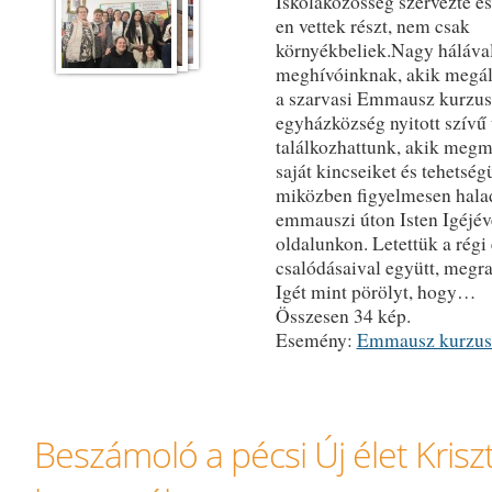
Iskolaközösség szervezte és
en vettek részt, nem csak
környékbeliek.Nagy hálával
meghívóinknak, akik megá
a szarvasi Emmausz kurzus
egyházközség nyitott szívű 
találkozhattunk, akik megm
saját kincseiket és tehetség
miközben figyelmesen hala
emmauszi úton Isten Igéjév
oldalunkon. Letettük a régi
csalódásaival együtt, megr
Igét mint pörölyt, hogy…
Összesen 34 kép.
Esemény:
Emmausz kurzus
Beszámoló a pécsi Új élet Kris