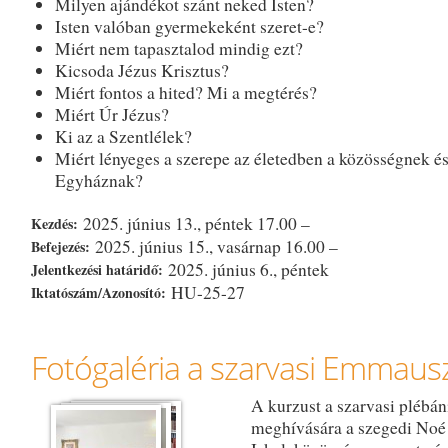
Milyen ajándékot szánt neked Isten?
Isten valóban gyermekeként szeret-e?
Miért nem tapasztalod mindig ezt?
Kicsoda Jézus Krisztus?
Miért fontos a hited? Mi a megtérés?
Miért Úr Jézus?
Ki az a Szentlélek?
Miért lényeges a szerepe az életedben a közösségnek és
Egyháznak?
2025. június 13., péntek 17.00 –
Kezdés:
2025. június 15., vasárnap 16.00 –
Befejezés:
2025. június 6., péntek
Jelentkezési határidő:
HU-25-27
Iktatószám/Azonosító:
Fotógaléria a szarvasi Emmausz
A kurzust a szarvasi plébán
meghívására a szegedi Noé