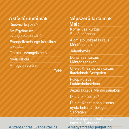
Aktív fórumtémák
Népszerű tartalmak
Mai:
Dicsvez képzés?
Kornéliusz kurzus
Az Egyház az
Salgótarjánban
evangelizációnak él
Álomlátó József kurzus
Evangelizáció egy katolikus
Ménfőcsanakon
iskolában...
Jelentkezés
Fiatalok evangelizációja
Dünamisz kurzus
Nyári iskola
Ménfőcsanakon
Mi legyen velünk
Új élet Krisztusban kurzus
Több
fiataloknak Szegeden
Fülöp kurzus
Ludányhalásziban
Jézus kurzus Ménfőcsanakon
Dicsvez képzés?
Új élet Krisztusban kurzus
nyolc héten át Szeged-
Szőregen
Az evangélium hét fiatalja
kurzus, Debrecen
A Szent András Evangelizációs
A magyarországi polgári jog