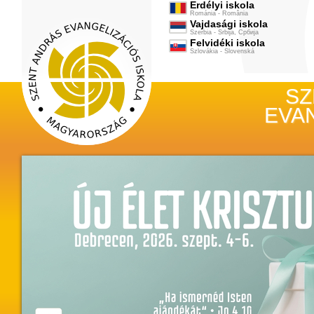
Erdélyi iskola
Románia - România
Vajdasági iskola
Szerbia - Srbija, Србија
Felvidéki iskola
Szlovákia - Slovenská
új, kérügmati