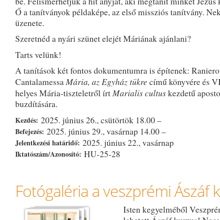
be. Felismerhetjük a hit anyját, aki megtanít minket Jézus 
Ő a tanítványok példaképe, az első missziós tanítvány. Ne
üzenete.
Szeretnéd a nyári szünet elejét Máriának ajánlani?
Tarts velünk!
A tanítások két fontos dokumentumra is építenek: Raniero
Mária, az Egyház tükre
Cantalamessa
című könyvére és VI
Marialis cultus
helyes Mária-tiszteletről írt
kezdetű aposto
buzdítására.
2025. június 26., csütörtök 18.00 –
Kezdés:
2025. június 29., vasárnap 14.00 –
Befejezés:
2025. június 22., vasárnap
Jelentkezési határidő:
HU-25-28
Iktatószám/Azonosító:
Fotógaléria a veszprémi Ászáf 
Isten kegyelméből Veszpré