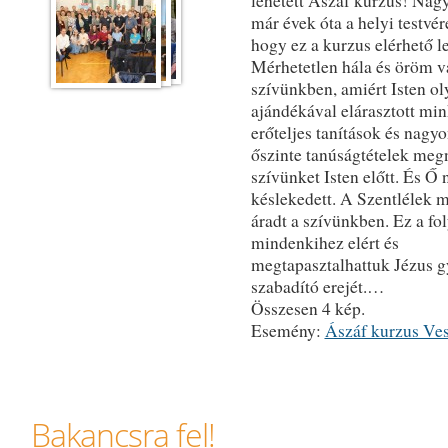
lehetett Ászáf kurzus! Nagy
már évek óta a helyi testvé
hogy ez a kurzus elérhető leg
Mérhetetlen hála és öröm v
szívünkben, amiért Isten ol
ajándékával elárasztott min
erőteljes tanítások és nagy
őszinte tanúságtételek megn
szívünket Isten előtt. És Ő
késlekedett. A Szentlélek m
áradt a szívünkben. Ez a fo
mindenkihez elért és
megtapasztalhattuk Jézus g
szabadító erejét.…
Összesen 4 kép.
Esemény:
Ászáf kurzus Ve
Bakancsra fel!