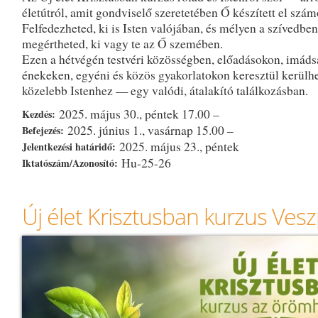
életútról, amit gondviselő szeretetében Ő készített el szám
Felfedezheted, ki is Isten valójában, és mélyen a szívedben
megértheted, ki vagy te az Ő szemében.
Ezen a hétvégén testvéri közösségben, előadásokon, imád
énekeken, egyéni és közös gyakorlatokon keresztül kerülh
közelebb Istenhez — egy valódi, átalakító találkozásban.
2025. május 30., péntek 17.00 –
Kezdés:
2025. június 1., vasárnap 15.00 –
Befejezés:
2025. május 23., péntek
Jelentkezési határidő:
Hu-25-26
Iktatószám/Azonosító:
Új élet Krisztusban kurzus Ve