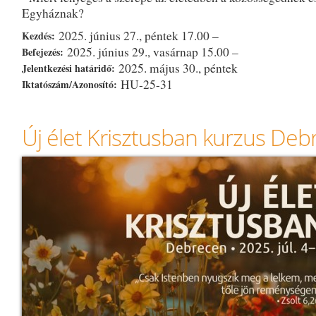
Egyháznak?
2025. június 27., péntek 17.00 –
Kezdés:
2025. június 29., vasárnap 15.00 –
Befejezés:
2025. május 30., péntek
Jelentkezési határidő:
HU-25-31
Iktatószám/Azonosító:
Új élet Krisztusban kurzus De