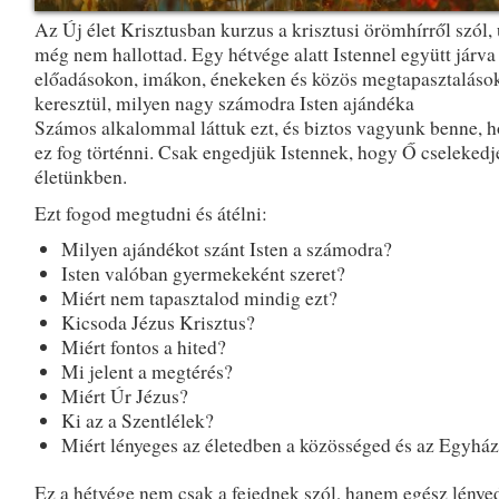
Az Új élet Krisztusban kurzus a krisztusi örömhírről szól,
még nem hallottad. Egy hétvége alatt Istennel együtt járva
előadásokon, imákon, énekeken és közös megtapasztaláso
keresztül, milyen nagy számodra Isten ajándéka
Számos alkalommal láttuk ezt, és biztos vagyunk benne, h
ez fog történni. Csak engedjük Istennek, hogy Ő cselekedj
életünkben.
Ezt fogod megtudni és átélni:
Milyen ajándékot szánt Isten a számodra?
Isten valóban gyermekeként szeret?
Miért nem tapasztalod mindig ezt?
Kicsoda Jézus Krisztus?
Miért fontos a hited?
Mi jelent a megtérés?
Miért Úr Jézus?
Ki az a Szentlélek?
Miért lényeges az életedben a közösséged és az Egyhá
Ez a hétvége nem csak a fejednek szól, hanem egész lénye