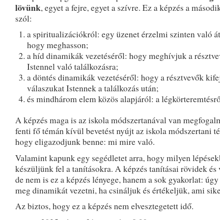
lövünk
, egyet a fejre, egyet a szívre. Ez a képzés a másodi
szól:
a spiritualizációkról: egy üzenet érzelmi szinten való á
hogy meghasson;
a híd dinamikák vezetéséről: hogy meghívjuk a résztve
Istennel való találkozásra;
a döntés dinamikák vezetéséről: hogy a résztvevők kife
válaszukat Istennek a találkozás után;
és mindhárom elem közös alapjáról: a légkörteremtésrő
A képzés maga is az iskola módszertanával van megfogal
fenti fő témán kívül bevetést nyújt az iskola módszertani t
hogy eligazodjunk benne: mi mire való.
Valamint kapunk egy segédletet arra, hogy milyen lépése
készüljünk fel a tanításokra. A képzés tanításai rövidek és 
de nem is ez a képzés lényege, hanem a sok gyakorlat: úgy
meg dinamikát vezetni, ha csináljuk és értékeljük, ami sike
Az biztos, hogy ez a képzés nem elvesztegetett idő.