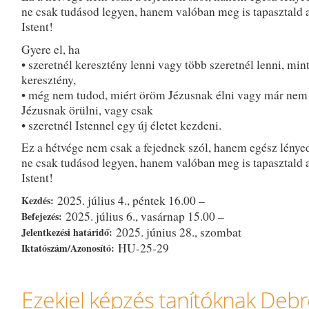
ne csak tudásod legyen, hanem valóban meg is tapasztald a
Istent!
Gyere el, ha
• szeretnél keresztény lenni vagy több szeretnél lenni, min
keresztény,
• még nem tudod, miért öröm Jézusnak élni vagy már nem
Jézusnak örülni, vagy csak
• szeretnél Istennel egy új életet kezdeni.
Ez a hétvége nem csak a fejednek szól, hanem egész lénye
ne csak tudásod legyen, hanem valóban meg is tapasztald a
Istent!
2025. július 4., péntek 16.00 –
Kezdés:
2025. július 6., vasárnap 15.00 –
Befejezés:
2025. június 28., szombat
Jelentkezési határidő:
HU-25-29
Iktatószám/Azonosító:
Ezekiel képzés tanítóknak De