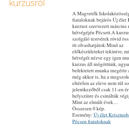
kurzusról
A Magvetők Iskolaközössé
fiataloknak bejárós Új élet
kurzust szervezett március 
hétvégéjén Pécsett.A kurzu
szolgáló testvérek rövid öss
itt olvashatjátok:Mind az
előkészületeket tekintve, m
hétvégét nézve egy igen m
kurzus áll mögöttünk, ugya
befektetett munka megérte 
még akkor is, ha a megszok
eltérően az eleve nem túl s
jelentkezőből csak 11-en ér
helyszínre és csinálták végi
Mint az elmúlt évek…
Összesen 0 kép.
Esemény:
Új élet Krisztus
Pécsen fiataloknak