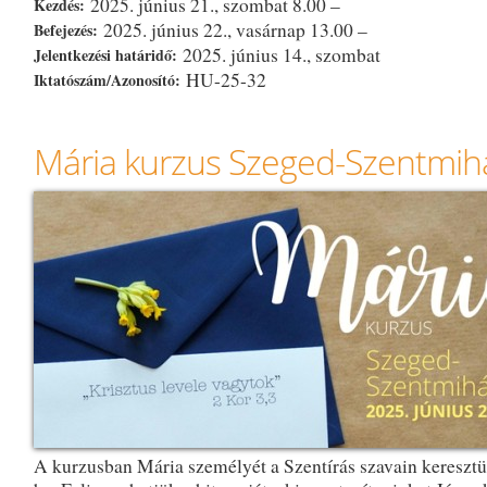
2025. június 21., szombat 8.00 –
Kezdés:
2025. június 22., vasárnap 13.00 –
Befejezés:
2025. június 14., szombat
Jelentkezési határidő:
HU-25-32
Iktatószám/Azonosító:
Mária kurzus Szeged-Szentmih
A kurzusban Mária személyét a Szentírás szavain keresztü