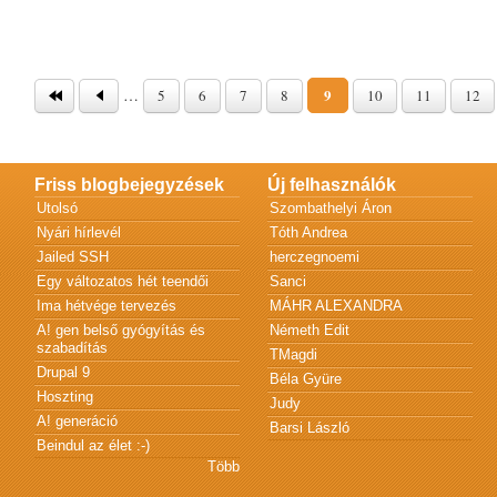
Oldalak
…
9
5
6
7
8
10
11
12
Friss blogbejegyzések
Új felhasználók
Utolsó
Szombathelyi Áron
Nyári hírlevél
Tóth Andrea
Jailed SSH
herczegnoemi
Egy változatos hét teendői
Sanci
Ima hétvége tervezés
MÁHR ALEXANDRA
A! gen belső gyógyítás és
Németh Edit
szabadítás
TMagdi
Drupal 9
Béla Gyüre
Hoszting
Judy
A! generáció
Barsi László
Beindul az élet :-)
Több