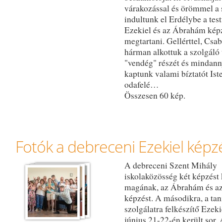
várakozással és örömmel a
indultunk el Erdélybe a tes
Ezekiel és az Ábrahám kép
megtartani. Gellérttel, Csab
hárman alkottuk a szolgáló
"vendég" részét és mindann
kaptunk valami bíztatót Ist
odafelé…
Összesen 60 kép.
Fotók a debreceni Ezekiel képz
A debreceni Szent Mihály
iskolaközösség két képzést 
magának, az Ábrahám és az
képzést. A másodikra, a tan
szolgálatra felkészítő Ezeki
június 21-22-én került sor.