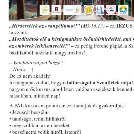
„Hirdessétek az evangéliumot!”
(Mk 16,15)
JÉZUS
– ez
hozzánk.
„Mozdítsátok elő a kérügmatikus örömhírhirdetést, ami 
az emberek lelkiismeretét!”
– ez pedig Ferenc pápáé, a Sz
bazilikából hozzánk, magyarokhoz!
– Van bátorságod hozzá?
– Nincs...
:(
De ez nem akadály!
a bátorságot a Szentlélek adja!
Itt megtapasztalod, hogy
nagyon erős kurzus, ahol Isten valóban cselekszik benned 
másokban, minden nap!
A PÁL kurzuson pontosan ezt tanuljuk és gyakoroljuk:
• Jézusról beszélni
• tanúságot tenni hitünkről
• megszólítani az embereket
• beszélgetni velük hitről, Istenről