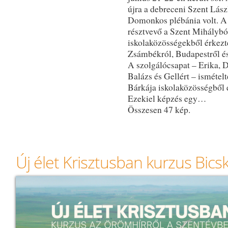
újra a debreceni Szent Lász
Domonkos plébánia volt. A
résztvevő a Szent Mihálybó
iskolaközösségekből érkezt
Zsámbékról, Budapestről és
A szolgálócsapat – Erika, 
Balázs és Gellért – ismétel
Bárkája iskolaközösségből 
Ezekiel képzés egy…
Összesen 47 kép.
Új élet Krisztusban kurzus Bics