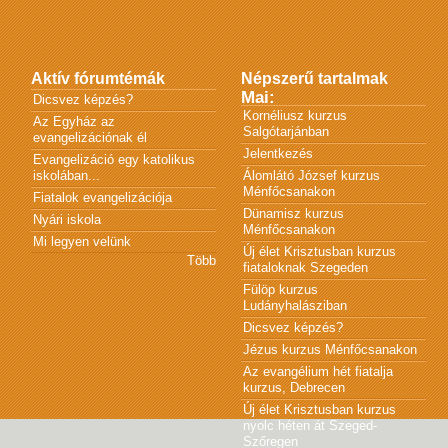
Aktív fórumtémák
Népszerű tartalmak
Mai:
Dicsvez képzés?
Kornéliusz kurzus
Az Egyház az
Salgótarjánban
evangelizációnak él
Jelentkezés
Evangelizáció egy katolikus
iskolában...
Álomlátó József kurzus
Ménfőcsanakon
Fiatalok evangelizációja
Dünamisz kurzus
Nyári iskola
Ménfőcsanakon
Mi legyen velünk
Új élet Krisztusban kurzus
Több
fiataloknak Szegeden
Fülöp kurzus
Ludányhalásziban
Dicsvez képzés?
Jézus kurzus Ménfőcsanakon
Az evangélium hét fiatalja
kurzus, Debrecen
Új élet Krisztusban kurzus
nyolc héten át Szeged-
Szőregen