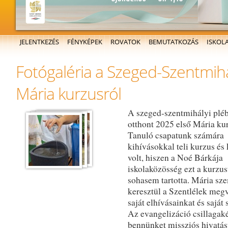
Főmenü
JELENTKEZÉS
FÉNYKÉPEK
ROVATOK
BEMUTATKOZÁS
ISKOL
Fotógaléria a Szeged-Szentmihá
Mária kurzusról
A szeged-szentmihályi pléb
otthont 2025 első Mária ku
Tanuló csapatunk számára
kihívásokkal teli kurzus és 
volt, hiszen a Noé Bárkája
iskolaközösség ezt a kurzu
sohasem tartotta. Mária sz
keresztül a Szentlélek megv
saját elhívásainkat és saját 
Az evangelizáció csillagaké
bennünket missziós hivatá