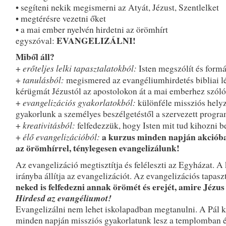
• segíteni nekik megismerni az Atyát, Jézust, Szentlelket
• megtérésre vezetni őket
• a mai ember nyelvén hirdetni az örömhírt
EVANGELIZÁLNI!
egyszóval:
Miből áll?
erőteljes lelki tapasztalatokból:
+
Isten megszólít és formá
tanulásból:
+
megismered az evangéliumhirdetés bibliai lé
kérügmát Jézustól az apostolokon át a mai emberhez szóló
evangelizációs gyakorlatokból:
+
különféle missziós helyz
gyakorlunk a személyes beszélgetéstől a szervezett progr
kreativitásból:
+
felfedezzük, hogy Isten mit tud kihozni 
élő evangelizációból:
a kurzus minden napján akciób
+
az örömhírrel, ténylegesen evangelizálunk!
Az evangelizáció megtisztítja és feléleszti az Egyházat. 
irányba állítja az evangelizációt. Az evangelizációs tapasz
neked is felfedezni annak örömét és erejét, amire Jézus
Hirdesd az evangéliumot!
Evangelizálni nem lehet iskolapadban megtanulni. A Pál 
minden napján missziós gyakorlatunk lesz a templomban é