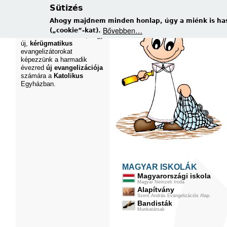
Sütizés
ISTEN HOZOTT!
Bennünket - a Szent András
Ahogy majdnem minden honlap, úgy a miénk is has
Evangelizációs Iskolát -
Bővebben…
(„cookie”-kat).
azért hívott létre Isten, hogy
új,
kérügmatikus
evangelizátorokat
képezzünk a harmadik
évezred
új evangelizációja
számára a
Katolikus
Egyházban.
MAGYAR ISKOLÁK
Magyarországi iskola
Magyar Nemzeti Iroda
Alapítvány
Szent András Evangelizációs Alap.
Bandisták
Munkatársak