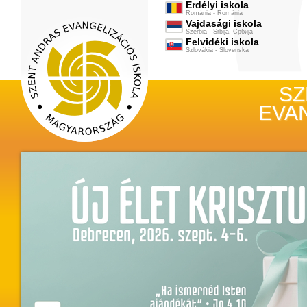
Erdélyi iskola
Románia - România
Vajdasági iskola
Szerbia - Srbija, Србија
Felvidéki iskola
Szlovákia - Slovenská
új, kérügmati