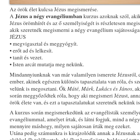
Az örök élet kulcsa Jézus megismerése.
Jézus a négy evangéliumban
A
kurzus azoknak szól, aki
Jézus örömhírét és az ő személyiségét is részletesen megis
akik szeretnék megismerni a négy evangélium sajátosságai
JÉZUS
• megvigasztal és meggyógyít.
• erőt ad és lelkesít.
• tanít és vezet.
• Isten arcát mutatja meg nekünk.
Mindannyiunknak van már valamilyen ismerete Jézusról, 
ember, akinek egészen különös tapasztalata van róla, és sz
Máté, Márk, Lukács és János
velünk is megosztani. Ők
, a
során meggyőződtek róla, hogy aki megismeri Jézust, ann
örök élete van, és ezt a tapasztalatukat szeretnék nekünk is
A kurzus során megismerkedünk az evangélisták személyé
evangéliummal, amelyet írtak, és látni fogjuk, mind a nég
mennyire máshogy, milyen sajátosan írták meg ezeket.
Utána pedig számunkra is kirajzolódik annak a Jézusnak az
akikkel ők találkoztak, aki őket lenyűgözte, boldoggá tette