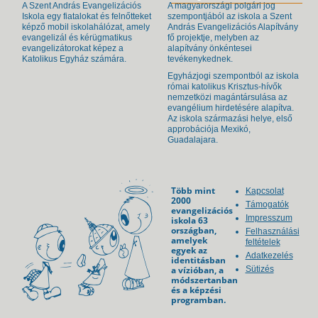
A Szent András Evangelizációs
A magyarországi polgári jog
Iskola egy fiatalokat és felnőtteket
szempontjából az iskola a Szent
képző mobil iskolahálózat, amely
András Evangelizációs Alapítvány
evangelizál és kérügmatikus
fő projektje, melyben az
evangelizátorokat képez a
alapítvány önkéntesei
Katolikus Egyház számára.
tevékenykednek.
Egyházjogi szempontból az iskola
római katolikus Krisztus-hívők
nemzetközi magántársulása az
evangélium hirdetésére alapítva.
Az iskola származási helye, első
approbációja Mexikó,
Guadalajara.
Több mint
Kapcsolat
2000
Támogatók
evangelizációs
Impresszum
iskola 63
országban,
Felhasználási
amelyek
feltételek
egyek az
Adatkezelés
identitásban
a vízióban, a
Sütizés
módszertanban
és a képzési
programban.