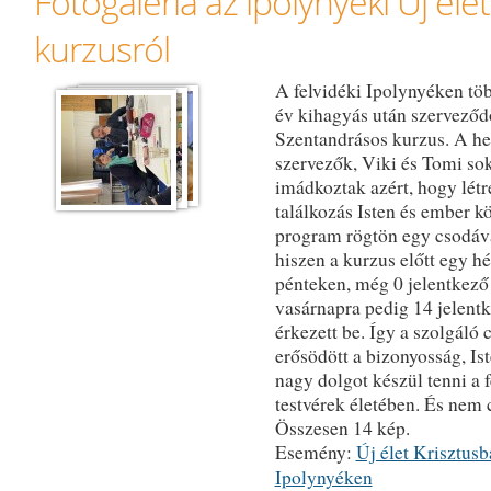
Fotógaléria az ipolynyéki Új éle
kurzusról
A felvidéki Ipolynyéken tö
év kihagyás után szerveződö
Szentandrásos kurzus. A he
szervezők, Viki és Tomi so
imádkoztak azért, hogy létr
találkozás Isten és ember k
program rögtön egy csodáva
hiszen a kurzus előtt egy hét
pénteken, még 0 jelentkező 
vasárnapra pedig 14 jelent
érkezett be. Így a szolgáló 
erősödött a bizonyosság, Is
nagy dolgot készül tenni a f
testvérek életében. És nem
Összesen 14 kép.
Esemény:
Új élet Krisztus
Ipolynyéken