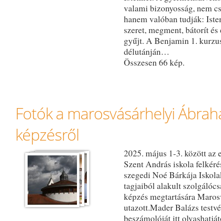
valami bizonyosság, nem cs
hanem valóban tudják: Isten 
szeret, megment, bátorít és
gyűjt. A Benjamin 1. kurz
délutánján…
Összesen 66 kép.
Fotók a marosvásárhelyi Ábrah
képzésről
2025. május 1-3. között az 
Szent András iskola felkéré
szegedi Noé Bárkája Iskol
tagjaiból alakult szolgálócs
képzés megtartására Maros
utazott.Mader Balázs testv
beszámolóját itt olvashatjá