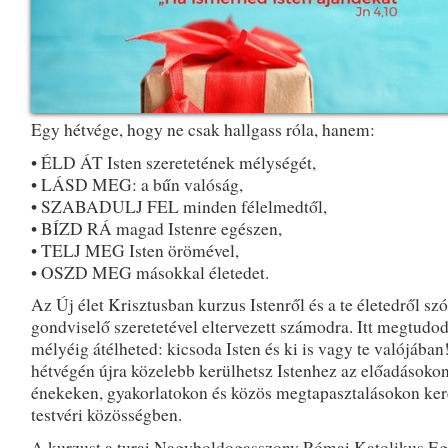
Egy hétvége, hogy ne csak hallgass róla, hanem:
• ÉLD ÁT Isten szeretetének mélységét,
• LÁSD MEG: a bűn valóság,
• SZABADULJ FEL minden félelmedtől,
• BÍZD RÁ magad Istenre egészen,
• TELJ MEG Isten örömével,
• OSZD MEG másokkal életedet.
Az Új élet Krisztusban kurzus Istenről és a te életedről szó
gondviselő szeretetével eltervezett számodra. Itt megtudod
mélyéig átélheted: kicsoda Isten és ki is vagy te valójában
hétvégén újra közelebb kerülhetsz Istenhez az előadásoko
énekeken, gyakorlatokon és közös megtapasztalásokon ker
testvéri közösségben.
A kurzust a turai Nagyboldogasszony Római Katolikus E