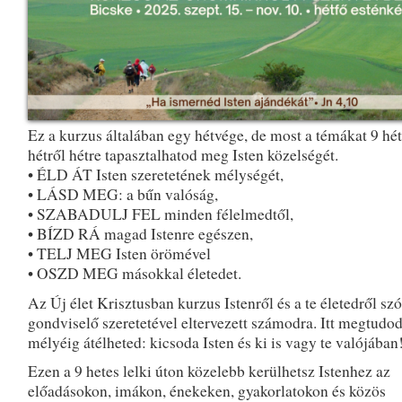
Ez a kurzus általában egy hétvége, de most a témákat 9 hé
hétről hétre tapasztalhatod meg Isten közelségét.
• ÉLD ÁT Isten szeretetének mélységét,
• LÁSD MEG: a bűn valóság,
• SZABADULJ FEL minden félelmedtől,
• BÍZD RÁ magad Istenre egészen,
• TELJ MEG Isten örömével
• OSZD MEG másokkal életedet.
Az Új élet Krisztusban kurzus Istenről és a te életedről szó
gondviselő szeretetével eltervezett számodra. Itt megtudod
mélyéig átélheted: kicsoda Isten és ki is vagy te valójában
Ezen a 9 hetes lelki úton közelebb kerülhetsz Istenhez az
előadásokon, imákon, énekeken, gyakorlatokon és közös