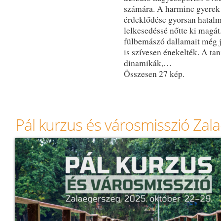
számára. A harminc gyerek
érdeklődése gyorsan hatal
lelkesedéssé nőtte ki magá
fülbemászó dallamait még 
is szívesen énekelték. A tan
dinamikák,…
Összesen 27 kép.
Pál kurzus és városmisszió Za