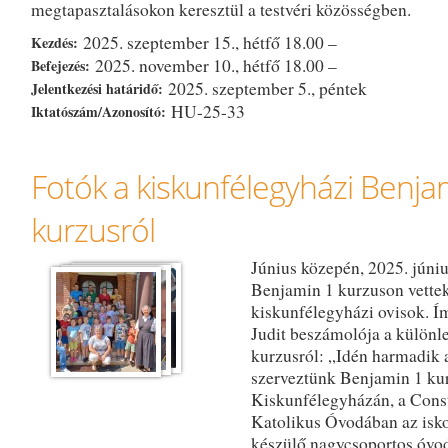
megtapasztalásokon keresztül a testvéri közösségben.
2025. szeptember 15., hétfő 18.00 –
Kezdés:
2025. november 10., hétfő 18.00 –
Befejezés:
2025. szeptember 5., péntek
Jelentkezési határidő:
HU-25-33
Iktatószám/Azonosító:
Fotók a kiskunfélegyházi Benja
kurzusról
Június közepén, 2025. júni
Benjamin 1 kurzuson vettek
kiskunfélegyházi ovisok. Ím
Judit beszámolója a különl
kurzusról: „Idén harmadik
szerveztünk Benjamin 1 ku
Kiskunfélegyházán, a Cons
Katolikus Óvodában az isk
készülő nagycsoportos óvo