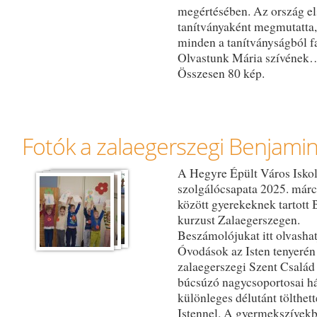
megértésében. Az ország el
tanítványaként megmutatta
minden a tanítványságból f
Olvastunk Mária szívének
Összesen 80 kép.
Fotók a zalaegerszegi Benjamin
A Hegyre Épült Város Isko
szolgálócsapata 2025. márc
között gyerekeknek tartott
kurzust Zalaegerszegen.
Beszámolójukat itt olvashat
Óvodások az Isten tenyerén
zalaegerszegi Szent Csalá
búcsúzó nagycsoportosai h
különleges délutánt tölthet
Istennel. A gyermekszívek