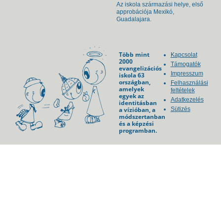
Az iskola származási helye, első
approbációja Mexikó,
Guadalajara.
Több mint
Kapcsolat
2000
Támogatók
evangelizációs
Impresszum
iskola 63
országban,
Felhasználási
amelyek
feltételek
egyek az
Adatkezelés
identitásban
a vízióban, a
Sütizés
módszertanban
és a képzési
programban.