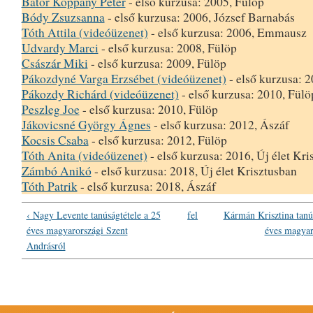
Bátor Koppány Péter
- első kurzusa: 2005, Fülöp
Bódy Zsuzsanna
- első kurzusa: 2006, József Barnabás
Tóth Attila (videóüzenet)
- első kurzusa: 2006, Emmausz
Udvardy Marci
- első kurzusa: 2008, Fülöp
Császár Miki
- első kurzusa: 2009, Fülöp
Pákozdyné Varga Erzsébet (videóüzenet)
- első kurzusa: 
Pákozdy Richárd (videóüzenet)
- első kurzusa: 2010, Fülö
Peszleg Joe
- első kurzusa: 2010, Fülöp
Jákovicsné György Ágnes
- első kurzusa: 2012, Ászáf
Kocsis Csaba
- első kurzusa: 2012, Fülöp
Tóth Anita (videóüzenet)
- első kurzusa: 2016, Új élet Kri
Zámbó Anikó
- első kurzusa: 2018, Új élet Krisztusban
Tóth Patrik
- első kurzusa: 2018, Ászáf
‹ Nagy Levente tanúságtétele a 25
fel
Kármán Krisztina tanús
éves magyarországi Szent
éves magyar
Andrásról