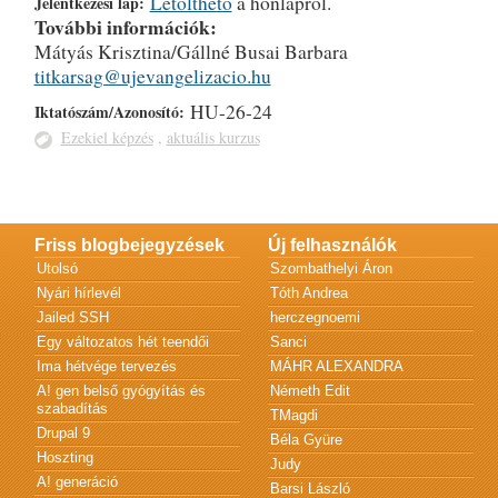
Letölthető
a honlapról.
Jelentkezési lap:
További információk:
Mátyás Krisztina/Gállné Busai Barbara
titkarsag@ujevangelizacio.hu
HU-26-24
Iktatószám/Azonosító:
Ezekiel képzés
,
aktuális kurzus
Friss blogbejegyzések
Új felhasználók
Utolsó
Szombathelyi Áron
Nyári hírlevél
Tóth Andrea
Jailed SSH
herczegnoemi
Egy változatos hét teendői
Sanci
Ima hétvége tervezés
MÁHR ALEXANDRA
A! gen belső gyógyítás és
Németh Edit
szabadítás
TMagdi
Drupal 9
Béla Gyüre
Hoszting
Judy
A! generáció
Barsi László