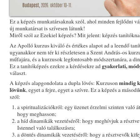
Ez a képzés munkatársaknak szól, ahol minden fejlődni vá
új munkatársat is szívesen látunk!
Miről szól az Ezekiel képzés? Mit jelent: képzés tanítókn
Az Apolló kurzus kiváló és értékes alapot ad a leendő taní
ugyanakkor nem tér ki részletesen a Szent András-os kurzu
műfajára, és a kurzusok legfontosabb módszertanára, a di
gyakorlati, mód
Ez a tanítóképzés ezekre a kérdésekre ad
választ.
mindig k
A képzés alapgondolata a dupla lövés: Kurzuson
lövünk
, egyet a fejre, egyet a szívre. Ez a képzés a másodi
szól:
a spiritualizációkról: egy üzenet érzelmi szinten való á
hogy meghasson;
a híd dinamikák vezetéséről: hogy meghívjuk a résztve
Istennel való találkozásra;
a döntés dinamikák vezetéséről: hogy a résztvevők kife