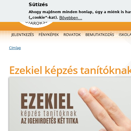
Sütizés
Ahogy majdnem minden honlap, úgy a miénk is has
Bővebben…
(„cookie”-kat).
Főmenü
JELENTKEZÉS
FÉNYKÉPEK
ROVATOK
BEMUTATKOZÁS
ISKOL
új, kérügmati
Címlap
Jelenlegi hely
Ezekiel képzés tanítókna