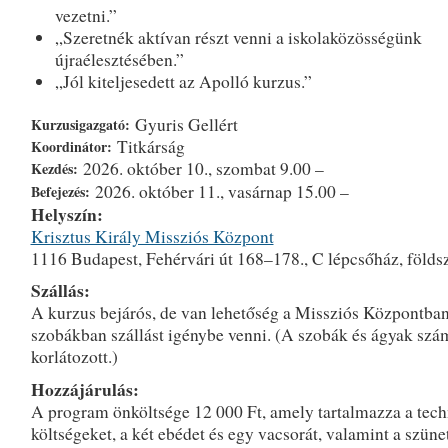
vezetni.”
„Szeretnék aktívan részt venni a iskolaközösségünk
újraélesztésében.”
„Jól kiteljesedett az Apolló kurzus.”
Gyuris Gellért
Kurzusigazgató:
Titkárság
Koordinátor:
2026. október 10., szombat 9.00 –
Kezdés:
2026. október 11., vasárnap 15.00 –
Befejezés:
Helyszín:
Krisztus Király Missziós Központ
1116 Budapest, Fehérvári út 168–178., C lépcsőház, földszi
Szállás:
A kurzus bejárós, de van lehetőség a Missziós Központba
szobákban szállást igénybe venni. (A szobák és ágyak szá
korlátozott.)
Hozzájárulás:
A program önköltsége 12 000 Ft, amely tartalmazza a tech
költségeket, a két ebédet és egy vacsorát, valamint a szün