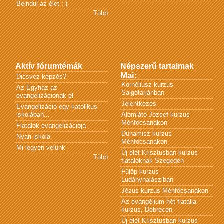
Beindul az élet :-)
Több
Aktív fórumtémák
Népszerű tartalmak
Mai:
Dicsvez képzés?
Kornéliusz kurzus
Az Egyház az
Salgótarjánban
evangelizációnak él
Jelentkezés
Evangelizáció egy katolikus
iskolában...
Álomlátó József kurzus
Ménfőcsanakon
Fiatalok evangelizációja
Dünamisz kurzus
Nyári iskola
Ménfőcsanakon
Mi legyen velünk
Új élet Krisztusban kurzus
Több
fiataloknak Szegeden
Fülöp kurzus
Ludányhalásziban
Jézus kurzus Ménfőcsanakon
Az evangélium hét fiatalja
kurzus, Debrecen
Új élet Krisztusban kurzus