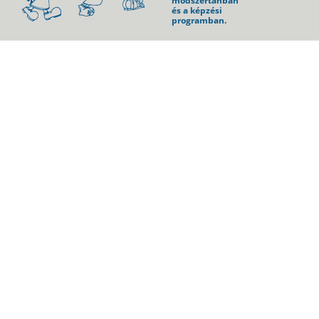
módszertanban
és a képzési
programban.