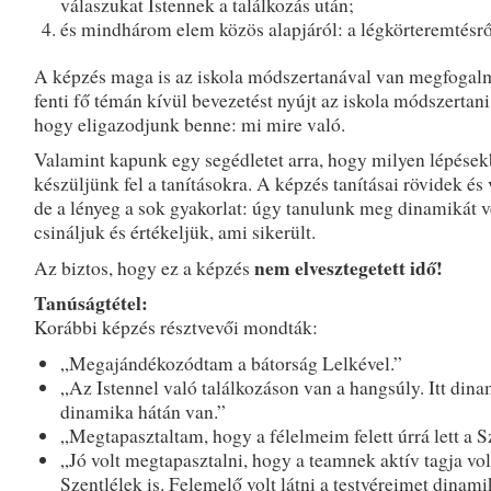
válaszukat Istennek a találkozás után;
és mindhárom elem közös alapjáról: a légkörteremtésrő
A képzés maga is az iskola módszertanával van megfogal
fenti fő témán kívül bevezetést nyújt az iskola módszertani
hogy eligazodjunk benne: mi mire való.
Valamint kapunk egy segédletet arra, hogy milyen lépése
készüljünk fel a tanításokra. A képzés tanításai rövidek és 
de a lényeg a sok gyakorlat: úgy tanulunk meg dinamikát v
csináljuk és értékeljük, ami sikerült.
nem elvesztegetett idő!
Az biztos, hogy ez a képzés
Tanúságtétel:
Korábbi képzés résztvevői mondták:
„Megajándékozódtam a bátorság Lelkével.”
„Az Istennel való találkozáson van a hangsúly. Itt din
dinamika hátán van.”
„Megtapasztaltam, hogy a félelmeim felett úrrá lett a S
„Jó volt megtapasztalni, hogy a teamnek aktív tagja vol
Szentlélek is. Felemelő volt látni a testvéreimet dinami