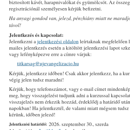
biztosított kávét, harapnivalókat és gyümölcsöt. Az összeg
regisztrációnál személyesen kérjük befizetni.
Ha anyagi gondod van, jelezd, pénzhiány miatt ne maradj
távol!
Jelentkezés és kapcsolat:
Jelentkezni a
jelentkezési oldalon
leírtaknak megfelelően l
mailes jelentkezés esetén a kitöltött jelentkezési lapot szk
vagy lefényképezve erre a címre várjuk:
titkarsag@ujevangelizacio.hu
Kérjük, jelentkezz időben! Csak akkor jelentkezz, ha a ku
végig jelen tudsz maradni!
Kérjük, hogy telefonszámot, vagy e-mail címet mindenké
meg, hogy visszajelzést tudjunk adni a kurzussal kapcsola
visszajelzés nem érkezik hozzád, érdeklődj a határidő után
napokban! Ha jelentkeztél, de valami miatt mégsem tudsz r
kérünk, időben jelezd!
2026. szeptember 30., szerda
Jelentkezési határidő: