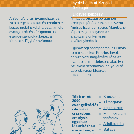
nyolc héten át Szeged-
Szőregen
Dicsvez képzés?
A Szent András Evangelizációs
A magyarországi polgári jog
Iskola egy fiatalokat és felnőtteket
szempontjából az iskola a Szent
képző mobil iskolahálózat, amely
András Evangelizációs Alapítvány
evangelizál és kérügmatikus
fő projektje, melyben az
evangelizátorokat képez a
alapítvány önkéntesei
Katolikus Egyház számára.
tevékenykednek.
Egyházjogi szempontból az iskola
római katolikus Krisztus-hívők
nemzetközi magántársulása az
evangélium hirdetésére alapítva.
Az iskola származási helye, első
approbációja Mexikó,
Guadalajara.
Több mint
Kapcsolat
2000
Támogatók
evangelizációs
Impresszum
iskola 63
országban,
Felhasználási
amelyek
feltételek
egyek az
Adatkezelés
identitásban
a vízióban, a
Sütizés