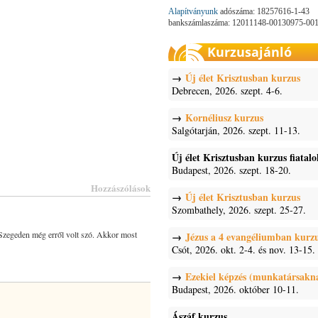
Alapítványunk
adószáma: 18257616-1-43
bankszámlaszáma: 12011148-00130975-00
Kurzusajánló
Új élet Krisztusban kurzus
Debrecen, 2026. szept. 4-6.
Kornéliusz kurzus
Salgótarján, 2026. szept. 11-13.
Új élet Krisztusban kurzus fiatal
Budapest, 2026. szept. 18-20.
Hozzászólások
Új élet Krisztusban kurzus
Szombathely, 2026. szept. 25-27.
 Szegeden még erről volt szó. Akkor most
Jézus a 4 evangéliumban kurz
Csót, 2026. okt. 2-4. és nov. 13-15.
Ezekiel képzés (munkatársakn
Budapest, 2026. október 10-11.
Ászáf kurzus