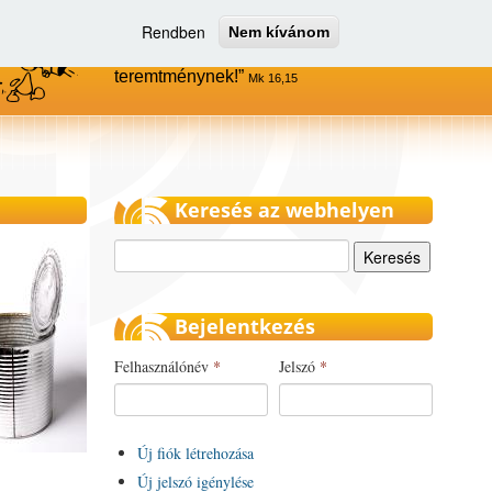
Rendben
Nem kívánom
Menjetek el az egész világra, és
hirdessétek az evangéliumot minden
teremtménynek!
Mk 16,15
Keresés az webhelyen
Keresés
Bejelentkezés
Felhasználónév
*
Jelszó
*
Új fiók létrehozása
Új jelszó igénylése