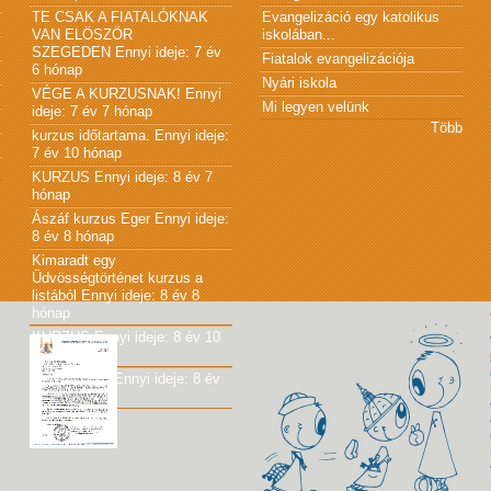
TE CSAK A FIATALÓKNAK
Evangelizáció egy katolikus
VAN ELÖSZÖR
iskolában...
SZEGEDEN
Ennyi ideje: 7 év
Fiatalok evangelizációja
6 hónap
Nyári iskola
VÉGE A KURZUSNAK!
Ennyi
Mi legyen velünk
ideje: 7 év 7 hónap
Több
kurzus időtartama.
Ennyi ideje:
7 év 10 hónap
KURZUS
Ennyi ideje: 8 év 7
hónap
Ászáf kurzus Eger
Ennyi ideje:
8 év 8 hónap
Kimaradt egy
Üdvösségtörténet kurzus a
listából
Ennyi ideje: 8 év 8
hónap
KURZUS
Ennyi ideje: 8 év 10
hónap
JÓ KÖNYV!
Ennyi ideje: 8 év
10 hónap