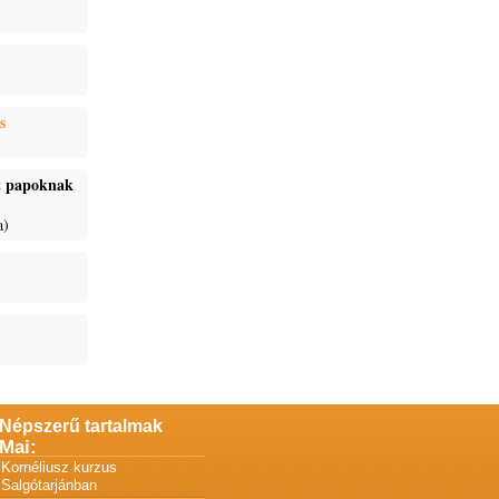
s
ét papoknak
a)
Népszerű tartalmak
Mai:
Kornéliusz kurzus
Salgótarjánban