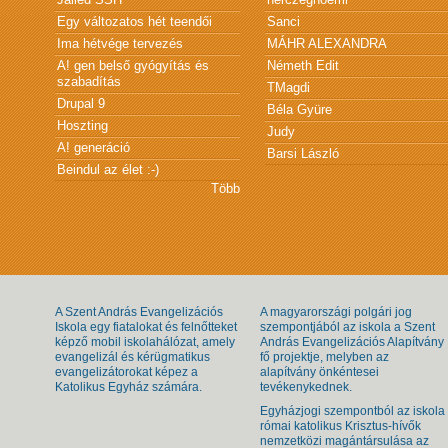
Egy változatos hét teendői
Sanci
Ima hétvége tervezés
MÁHR ALEXANDRA
A! gen belső gyógyítás és
Németh Edit
szabadítás
TMagdi
Drupal 9
Béla Gyüre
Hoszting
Judy
A! generáció
Barsi László
Beindul az élet :-)
Több
A Szent András Evangelizációs
A magyarországi polgári jog
Iskola egy fiatalokat és felnőtteket
szempontjából az iskola a Szent
képző mobil iskolahálózat, amely
András Evangelizációs Alapítvány
evangelizál és kérügmatikus
fő projektje, melyben az
evangelizátorokat képez a
alapítvány önkéntesei
Katolikus Egyház számára.
tevékenykednek.
Egyházjogi szempontból az iskola
római katolikus Krisztus-hívők
nemzetközi magántársulása az