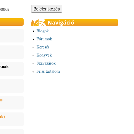
100002
Navigáció
Blogok
Fórumok
Keresés
Könyvek
Szavazások
oknak
Friss tartalom
us
ak)