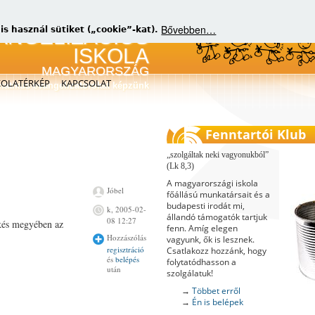
Bővebben…
 használ sütiket („cookie”-kat).
KOLATÉRKÉP
KAPCSOLAT
matikus evangelizátorokat képzünk
Fenntartói Klub
szolgáltak neki vagyonukból
(Lk 8,3)
A magyarországi iskola
Jóbel
főállású munkatársait és a
budapesti irodát mi,
k, 2005-02-
állandó támogatók tartjuk
08 12:27
ékés megyében az
fenn. Amíg elegen
Hozzászólás
vagyunk, ők is lesznek.
regisztráció
Csatlakozz hozzánk, hogy
és
belépés
folytatódhasson a
után
szolgálatuk!
→
Többet erről
→
Én is belépek