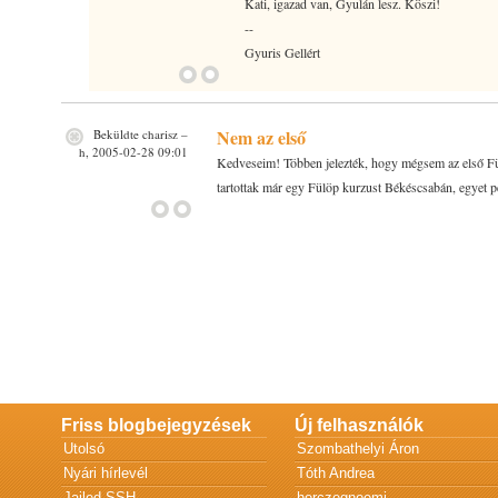
Kati, igazad van, Gyulán lesz. Köszi!
--
Gyuris Gellért
Nem az első
Beküldte
charisz
–
h, 2005-02-28 09:01
Kedveseim! Többen jelezték, hogy mégsem az első Fül
tartottak már egy Fülöp kurzust Békéscsabán, egyet 
Friss blogbejegyzések
Új felhasználók
Utolsó
Szombathelyi Áron
Nyári hírlevél
Tóth Andrea
Jailed SSH
herczegnoemi