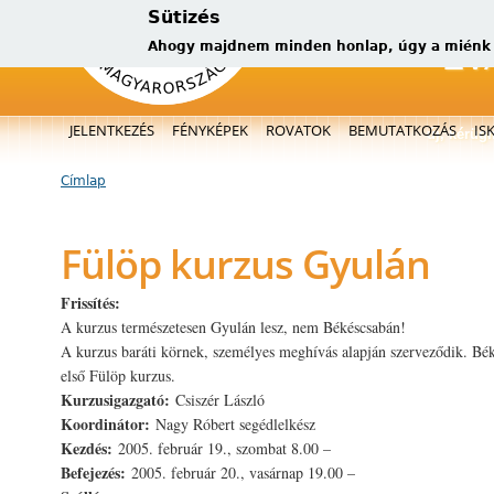
Sütizés
Ahogy majdnem minden honlap, úgy a miénk is
Főmenü
JELENTKEZÉS
FÉNYKÉPEK
ROVATOK
BEMUTATKOZÁS
IS
új, kérüg
Címlap
Jelenlegi hely
Fülöp kurzus Gyulán
Frissítés:
A kurzus természetesen Gyulán lesz, nem Békéscsabán!
A kurzus baráti körnek, személyes meghívás alapján szerveződik. B
első Fülöp kurzus.
Kurzusigazgató:
Csiszér László
Koordinátor:
Nagy Róbert segédlelkész
Kezdés:
2005. február 19., szombat 8.00 –
Befejezés:
2005. február 20., vasárnap 19.00 –