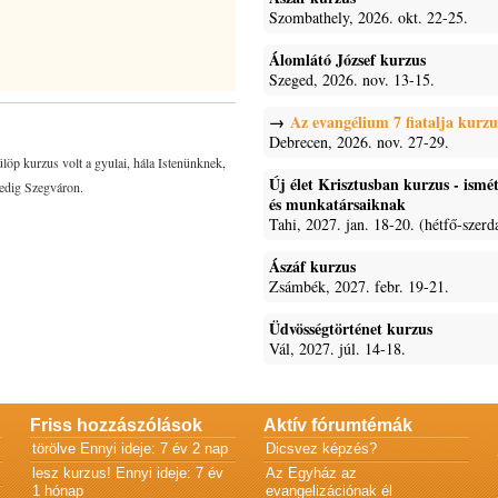
Szombathely, 2026. okt. 22-25.
Álomlátó József kurzus
Szeged, 2026. nov. 13-15.
Az evangélium 7 fiatalja kurzu
Debrecen, 2026. nov. 27-29.
öp kurzus volt a gyulai, hála Istenünknek,
Új élet Krisztusban kurzus - ism
pedig Szegváron.
és munkatársaiknak
Tahi, 2027. jan. 18-20. (hétfő-szerd
Ászáf kurzus
Zsámbék, 2027. febr. 19-21.
Üdvösségtörténet kurzus
Vál, 2027. júl. 14-18.
Friss hozzászólások
Aktív fórumtémák
törölve
Ennyi ideje: 7 év 2 nap
Dicsvez képzés?
lesz kurzus!
Ennyi ideje: 7 év
Az Egyház az
1 hónap
evangelizációnak él