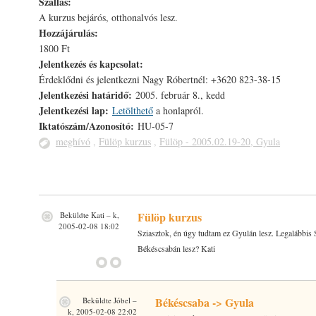
Szállás:
A kurzus bejárós, otthonalvós lesz.
Hozzájárulás:
1800 Ft
Jelentkezés és kapcsolat:
Érdeklődni és jelentkezni Nagy Róbertnél: +3620 823-38-15
Jelentkezési határidő:
2005. február 8., kedd
Jelentkezési lap:
Letölthető
a honlapról.
Iktatószám/Azonosító:
HU-05-7
meghívó
,
Fülöp kurzus
,
Fülöp - 2005.02.19-20, Gyula
Fülöp kurzus
Beküldte
Kati
– k,
2005-02-08 18:02
Sziasztok, én úgy tudtam ez Gyulán lesz. Legalábbis
Békéscsabán lesz? Kati
Békéscsaba -> Gyula
Beküldte
Jóbel
–
k, 2005-02-08 22:02