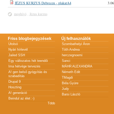
JÉZUS KURZUS Debrecen - plakatA4
3.0
meghívó
,
Jézus kurzus
Friss blogbejegyzések
Új felhasználók
Utolsó
Szombathelyi Áron
Nyári hírlevél
Tóth Andrea
Jailed SSH
herczegnoemi
Egy változatos hét teendői
Sanci
Ima hétvége tervezés
MÁHR ALEXANDRA
A! gen belső gyógyítás és
Németh Edit
szabadítás
TMagdi
Drupal 9
Béla Gyüre
Hoszting
Judy
A! generáció
Barsi László
Beindul az élet :-)
Több