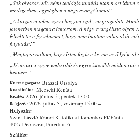
„Sok olvasás, sőt, némi teológia tanulás után most látom 
rendszerben, egységben a négy evangéliumot.”
„A kurzus minden szava hozzám szólt, megragadott. Mind
jelenetben magamra ismertem. A négy evangélista olyan s
felkeltette a figyelmemet, hogy nem bántam volna akár mé
folytatást!”
„Megtapasztaltam, hogy Isten fogja a kezem az ő Igéje álta
„Jézus arca egyre emberibb és egyre istenibb módon rajzo
bennem.”
Brassai Orsolya
Kurzusigazgató:
Mecseki Renáta
Koordinátor:
2026. június 5., péntek 17.00 –
Kezdés:
2026. július 5., vasárnap 15.00 –
Befejezés:
Helyszín:
Szent László Római Katolikus Domonkos Plébánia
4027 Debrecen, Füredi út 6.
Szállás: