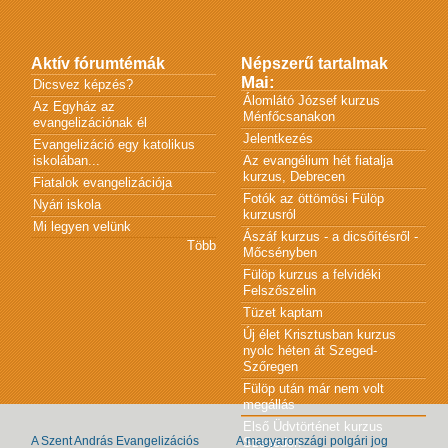
Aktív fórumtémák
Népszerű tartalmak
Mai:
Dicsvez képzés?
Álomlátó József kurzus
Az Egyház az
Ménfőcsanakon
evangelizációnak él
Jelentkezés
Evangelizáció egy katolikus
iskolában...
Az evangélium hét fiatalja
kurzus, Debrecen
Fiatalok evangelizációja
Fotók az öttömösi Fülöp
Nyári iskola
kurzusról
Mi legyen velünk
Ászáf kurzus - a dicsőítésről -
Több
Mőcsényben
Fülöp kurzus a felvidéki
Felszőszelin
Tüzet kaptam
Új élet Krisztusban kurzus
nyolc héten át Szeged-
Szőregen
Fülöp után már nem volt
megállás
Első Üdvtörténet kurzus
A Szent András Evangelizációs
A magyarországi polgári jog
Szegeden