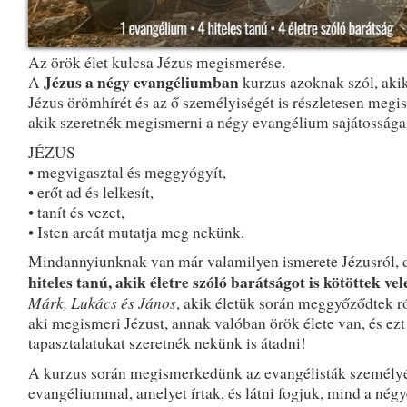
Az örök élet kulcsa Jézus megismerése.
Jézus a négy evangéliumban
A
kurzus azoknak szól, aki
Jézus örömhírét és az ő személyiségét is részletesen megis
akik szeretnék megismerni a négy evangélium sajátosságai
JÉZUS
• megvigasztal és meggyógyít,
• erőt ad és lelkesít,
• tanít és vezet,
• Isten arcát mutatja meg nekünk.
Mindannyiunknak van már valamilyen ismerete Jézusról, 
hiteles tanú, akik életre szóló barátságot is kötöttek vel
Márk, Lukács és János
, akik életük során meggyőződtek r
aki megismeri Jézust, annak valóban örök élete van, és ezt
tapasztalatukat szeretnék nekünk is átadni!
A kurzus során megismerkedünk az evangélisták személyé
evangéliummal, amelyet írtak, és látni fogjuk, mind a nég