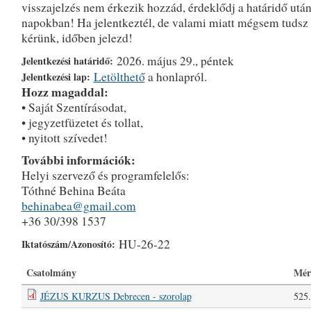
visszajelzés nem érkezik hozzád, érdeklődj a határidő után
napokban! Ha jelentkeztél, de valami miatt mégsem tudsz r
kérünk, időben jelezd!
2026. május 29., péntek
Jelentkezési határidő:
Letölthető
a honlapról.
Jelentkezési lap:
Hozz magaddal:
• Saját Szentírásodat,
• jegyzetfüzetet és tollat,
• nyitott szívedet!
További információk:
Helyi szervező és programfelelős:
Tóthné Behina Beáta
behinabea@gmail.com
+36 30/398 1537
HU-26-22
Iktatószám/Azonosító:
Csatolmány
Mér
JÉZUS KURZUS Debrecen - szorolap
525