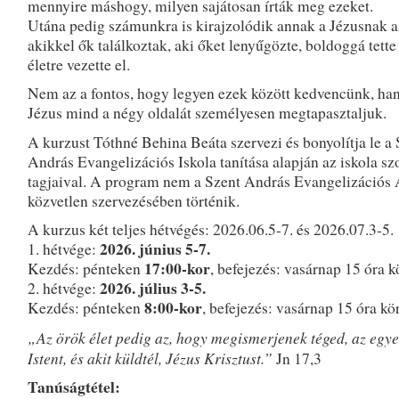
mennyire máshogy, milyen sajátosan írták meg ezeket.
Utána pedig számunkra is kirajzolódik annak a Jézusnak az
akikkel ők találkoztak, aki őket lenyűgözte, boldoggá tette
életre vezette el.
Nem az a fontos, hogy legyen ezek között kedvencünk, ha
Jézus mind a négy oldalát személyesen megtapasztaljuk.
A kurzust Tóthné Behina Beáta szervezi és bonyolítja le a 
András Evangelizációs Iskola tanítása alapján az iskola sz
tagjaival. A program nem a Szent András Evangelizációs 
közvetlen szervezésében történik.
A kurzus két teljes hétvégés: 2026.06.5-7. és 2026.07.3-5.
2026. június 5-7.
1. hétvége:
17:00-kor
Kezdés: pénteken
, befejezés: vasárnap 15 óra k
2026. július 3-5.
2. hétvége:
8:00-kor
Kezdés: pénteken
, befejezés: vasárnap 15 óra kör
„Az örök élet pedig az, hogy megismerjenek téged, az egye
Istent, és akit küldtél, Jézus Krisztust.”
Jn 17,3
Tanúságtétel: