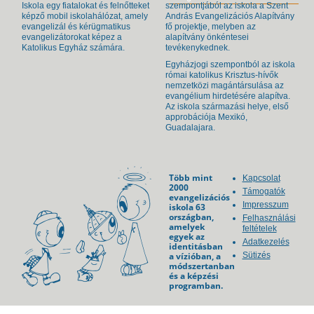
Iskola egy fiatalokat és felnőtteket
szempontjából az iskola a Szent
képző mobil iskolahálózat, amely
András Evangelizációs Alapítvány
evangelizál és kérügmatikus
fő projektje, melyben az
evangelizátorokat képez a
alapítvány önkéntesei
Katolikus Egyház számára.
tevékenykednek.
Egyházjogi szempontból az iskola
római katolikus Krisztus-hívők
nemzetközi magántársulása az
evangélium hirdetésére alapítva.
Az iskola származási helye, első
approbációja Mexikó,
Guadalajara.
Több mint
Kapcsolat
2000
Támogatók
evangelizációs
Impresszum
iskola 63
országban,
Felhasználási
amelyek
feltételek
egyek az
Adatkezelés
identitásban
a vízióban, a
Sütizés
módszertanban
és a képzési
programban.