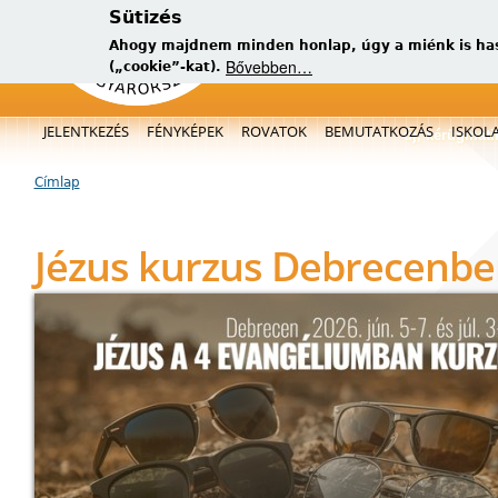
Sütizés
Ahogy majdnem minden honlap, úgy a miénk is has
Bővebben…
(„cookie”-kat).
Főmenü
JELENTKEZÉS
FÉNYKÉPEK
ROVATOK
BEMUTATKOZÁS
ISKOL
új, kérügmati
Címlap
Jelenlegi hely
Jézus kurzus Debrecenb