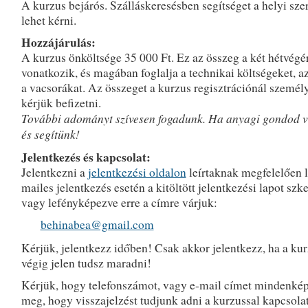
A kurzus bejárós. Szálláskeresésben segítséget a helyi sze
lehet kérni.
Hozzájárulás:
A kurzus önköltsége 35 000 Ft. Ez az összeg a két hétvégé
vonatkozik, és magában foglalja a technikai költségeket, a
a vacsorákat. Az összeget a kurzus regisztrációnál személ
kérjük befizetni.
További adományt szívesen fogadunk. Ha anyagi gondod va
és segítünk!
Jelentkezés és kapcsolat:
Jelentkezni a
jelentkezési oldalon
leírtaknak megfelelően l
mailes jelentkezés esetén a kitöltött jelentkezési lapot szk
vagy lefényképezve erre a címre várjuk:
behinabea@gmail.com
Kérjük, jelentkezz időben! Csak akkor jelentkezz, ha a ku
végig jelen tudsz maradni!
Kérjük, hogy telefonszámot, vagy e-mail címet mindenké
meg, hogy visszajelzést tudjunk adni a kurzussal kapcsola