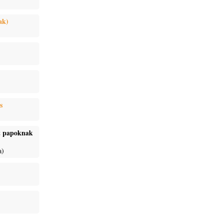
ak)
s
ét papoknak
a)