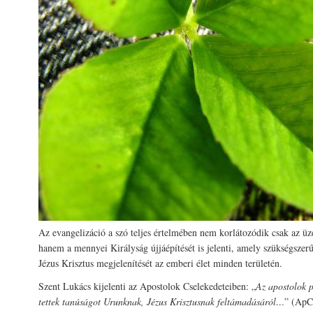
Az evangelizáció a szó teljes értelmében nem korlátozódik csak az üz
hanem a mennyei Királyság újjáépítését is jelenti, amely szükségsze
Jézus Krisztus megjelenítését az emberi élet minden területén.
Szent Lukács kijelenti az Apostolok Cselekedeteiben: „
Az apostolok 
tettek tanúságot Urunknak, Jézus Krisztusnak feltámadásáról…
” (ApCs