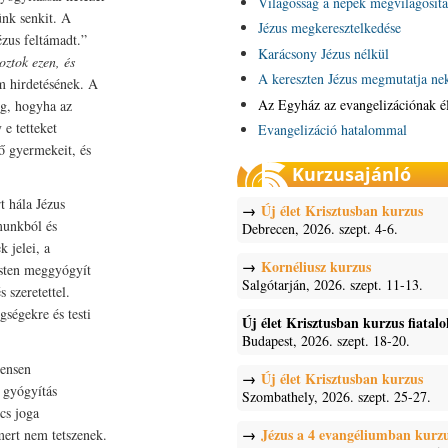
Világosság a népek megvilágosítá
ünk senkit. A
Jézus megkeresztelkedése
zus feltámadt.”
Karácsony Jézus nélkül
ztok ezen, és
A kereszten Jézus megmutatja ne
um hirdetésének. A
Az Egyház az evangelizációnak é
og, hogyha az
 e tetteket
Evangelizáció hatalommal
 ő gyermekeit, és
Kurzusajánló
t hála Jézus
Új élet Krisztusban kurzus
munkból és
Debrecen, 2026. szept. 4-6.
 jelei, a
Kornéliusz kurzus
 Isten meggyógyít
Salgótarján, 2026. szept. 11-13.
 szeretettel.
gségekre és testi
Új élet Krisztusban kurzus fiatal
Budapest, 2026. szept. 18-20.
nensen
Új élet Krisztusban kurzus
 gyógyítás
Szombathely, 2026. szept. 25-27.
cs joga
Jézus a 4 evangéliumban kurz
mert nem tetszenek.