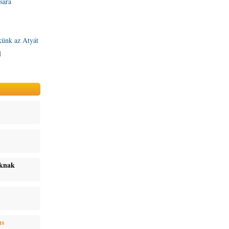
sára
künk az Atyát
l
oknak
us