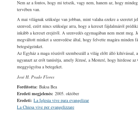
Nem az a fontos, hogy mi tetszik, vagy nem, hanem az, hogy mindegy
tervében van.
A mai világnak szüksége van jobban, mint valaha ezekre a szeretet je
szenved, ezért nincs szüksége arra, hogy a kereszt fájdalmáról prédi
inkább a kereszt erejéről. A szenvedés egymagában nem ment meg. J
megváltott minket a szenvedése által, hogy felvette magára minden f
betegségeinket.
Az Egyház a maga részéről szembeszáll a világ előtt álló kihívással, 
ugyanazt az erőt tanúsítja, amely Jézusé, a Mesteré, hogy hirdesse az
meggyógyítsa a betegeket.
José H. Prado Flores
Fordította:
Baksa Bea
Eredeti megjelenés:
2005. október
Eredeti:
La Iglesia vive para evangelizar
La Chiesa vive per evangelizzare