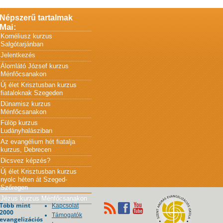
Népszerű tartalmak
Mai:
Kornéliusz kurzus
Salgótarjánban
Jelentkezés
Álomlátó József kurzus
Ménfőcsanakon
Új élet Krisztusban kurzus
fiataloknak Szegeden
Dünamisz kurzus
Ménfőcsanakon
Fülöp kurzus
Ludányhalásziban
Az evangélium hét fiatalja
kurzus, Debrecen
Dicsvez képzés?
Új élet Krisztusban kurzus
nyolc héten át Szeged-
Szőregen
Jézus kurzus Ménfőcsanakon
Több mint
Kapcsolat
2000
Támogatók
evangelizációs