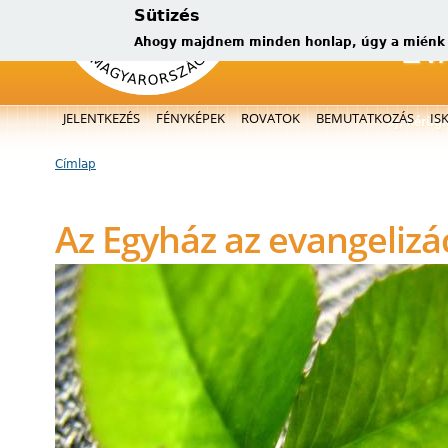
Sütizés
Ahogy majdnem minden honlap, úgy a miénk is
Főmenü
JELENTKEZÉS
FÉNYKÉPEK
ROVATOK
BEMUTATKOZÁS
IS
új, kérüg
Címlap
Jelenlegi hely
Az Egyház az evangelizá