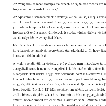
Az evangelizálás lehet erőteljes cselekedet, de sajnálatos módon erő né
függ e két pólus közti különbség?
Az Apostolok Cselekedeteinek a szerzője két hellyel adja meg a válas
szavak megelőzik a megerősítést: az egyik a béna meggyógyításának 
jeruzsálemi templom Ékes kapujánál, a másik a Szentlélek kiáradásán
Egyház erőt (erő a rendkívüli dolgok és csodák véghezvitelére) és ha
és bátorság) kér az evangelizáláshoz.
Isten tervében Jézus halálának a híre és feltámadásának kihirdetése a 
következnek be, amelyek meggyőznek (tanúskodnak) arról, hogy Jézu
kereszten, feltámadt és él.
A jelek, a rendkívüli történések, a gyógyulások nem másodlagos tarto
evangelizálásnak, hanem az evangelizálás különböző módjai, formái, 
bizonyítják (tanúsítják), hogy Jézus feltámadt. Nem is fakultatívak,
lennének Isten terveiben. Egyes alkalmakkor a jelek követik az igehir
meggyógyításának az esetében, hogy Jézus szavai eljutnak a ház tetej
Jézus beszélt. (Mk 2, 1-12) Más esetekben megelőzik az igehirdetést,
értéktöbbletet, és párbeszédet hoz létre, mint a béna meggyógyításán
amikor kétezer embert térítenek meg. Hallottam néha Emiliano Tardif
lépést így kommentálta: „Péter egyetlen prédikáció által és egyetlen g