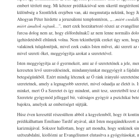
embert térített meg. Mi kétezer prédikációval sem sikerül megtéríten
különbség a Szentlélek erejében van, aki megmutatja nekünk, hogy Jé
Ahogyan Péter hirdette a jeruzsálemi templomtéren, „
…miért csodálko
miért ámultok rajtunk…
”, mert ezek hozzátartozó részei az evangéli
furcsa dolog nem az, hogy előfordulnak az nem lenne normális dol
igehirdetésből eltűntek volna. Nem tekinthetjük ezeket úgy sem, hogy
valakinek tulajdonítjuk, mivel ezek csakis Isten művei, aki szereti az
mivel szereti őket, meggyógyítja azokat a szeretetével.
Isten meggyógyítja az ő gyermekeit, ami az ő szeretetének a jele, mer
kereszten levő szenvedéseinek, mindannyiunkat meggyógyít a fájdal
betegségünkből. Ezért mindig léteznek az Ő ránk irányuló szeretetének
szeretetnek, amely a legnagyobb szeretet, mivel odaadja az életét is.
minket, mert Ő a Szeretet és így mindent, amit tesz, szeretetből tesz és
Szeretete gyógymód jelleggel bír, valóságos gyógyír a pszichikai bete
bajokra, amelyek az emberiséget sújtják.
Húsz éven keresztül részesültem abból a kegyelemből, hogy öt konti
prédikálhattam Emiliano Tardif atyával, akit Isten megajándékozott a
karizmájával. Sokszor hallottam, hogy azt mondta, hogy senkinek sin
szétszabdalni, kiollózni az Evangéliumot elutasítva a gyógyításokat, 