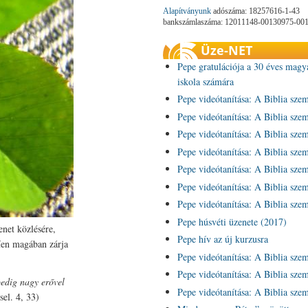
Alapítványunk
adószáma: 18257616-1-43
bankszámlaszáma: 12011148-00130975-00
Üze-NET
Pepe gratulációja a 30 éves magy
iskola számára
Pepe videótanítása: A Biblia sze
Pepe videótanítása: A Biblia sze
Pepe videótanítása: A Biblia sze
Pepe videótanítása: A Biblia sze
Pepe videótanítása: A Biblia sze
Pepe videótanítása: A Biblia sze
Pepe videótanítása: A Biblia sze
Pepe húsvéti üzenete (2017)
enet közlésére,
Pepe hív az új kurzusra
rűen magában zárja
Pepe videótanítása: A Biblia sze
Pepe videótanítása: A Biblia sze
pedig nagy erővel
Pepe videótanítása: A Biblia sze
el. 4, 33)