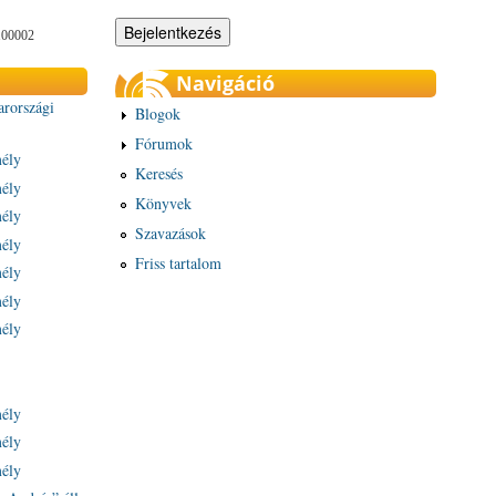
100002
Navigáció
arországi
Blogok
Fórumok
mély
Keresés
mély
Könyvek
mély
Szavazások
mély
Friss tartalom
mély
mély
mély
mély
mély
mély