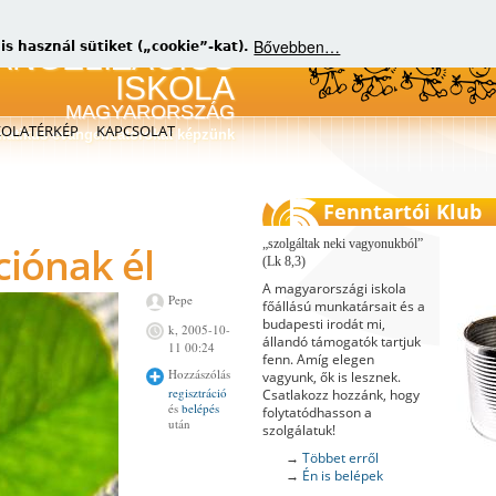
Bővebben…
 használ sütiket („cookie”-kat).
KOLATÉRKÉP
KAPCSOLAT
matikus evangelizátorokat képzünk
Fenntartói Klub
szolgáltak neki vagyonukból
ciónak él
(Lk 8,3)
A magyarországi iskola
Pepe
főállású munkatársait és a
budapesti irodát mi,
k, 2005-10-
állandó támogatók tartjuk
11 00:24
fenn. Amíg elegen
Hozzászólás
vagyunk, ők is lesznek.
regisztráció
Csatlakozz hozzánk, hogy
és
belépés
folytatódhasson a
után
szolgálatuk!
→
Többet erről
→
Én is belépek