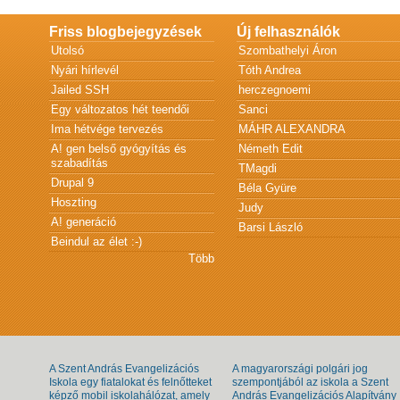
Friss blogbejegyzések
Új felhasználók
Utolsó
Szombathelyi Áron
Nyári hírlevél
Tóth Andrea
Jailed SSH
herczegnoemi
Egy változatos hét teendői
Sanci
Ima hétvége tervezés
MÁHR ALEXANDRA
A! gen belső gyógyítás és
Németh Edit
szabadítás
TMagdi
Drupal 9
Béla Gyüre
Hoszting
Judy
A! generáció
Barsi László
Beindul az élet :-)
Több
A Szent András Evangelizációs
A magyarországi polgári jog
Iskola egy fiatalokat és felnőtteket
szempontjából az iskola a Szent
képző mobil iskolahálózat, amely
András Evangelizációs Alapítvány