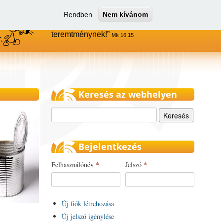
Rendben
Nem kívánom
Menjetek el az egész világra, és
hirdessétek az evangéliumot minden
teremtménynek!
Mk 16,15
Keresés az webhelyen
Keresés
Bejelentkezés
Felhasználónév
*
Jelszó
*
Új fiók létrehozása
Új jelszó igénylése