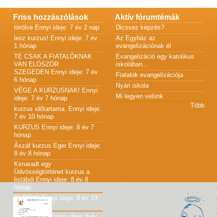
Friss hozzászólások
Aktív fórumtémák
törölve
Ennyi ideje: 7 év 2 nap
Dicsvez képzés?
lesz kurzus!
Ennyi ideje: 7 év
Az Egyház az
1 hónap
evangelizációnak él
TE CSAK A FIATALÓKNAK
Evangelizáció egy katolikus
VAN ELÖSZÖR
iskolában...
SZEGEDEN
Ennyi ideje: 7 év
Fiatalok evangelizációja
6 hónap
Nyári iskola
VÉGE A KURZUSNAK!
Ennyi
Mi legyen velünk
ideje: 7 év 7 hónap
Több
kurzus időtartama.
Ennyi ideje:
7 év 10 hónap
KURZUS
Ennyi ideje: 8 év 7
hónap
Ászáf kurzus Eger
Ennyi ideje:
8 év 8 hónap
Kimaradt egy
Üdvösségtörténet kurzus a
listából
Ennyi ideje: 8 év 8
hónap
KURZUS
Ennyi ideje: 8 év 10
hónap
JÓ KÖNYV!
Ennyi ideje: 8 év