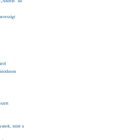
„András” áll
arországi
áról
zinóduson
szett
lyanok, mint a