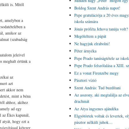
Minden nagy „Péter” mögött egy 
lküli is. Mitől
Boldog Szent András napot!
Pepe gratulációja a 20 éves magy
zt, amelyben a
iskola számára
csodatételében a
Jónás próféta Jehova tanúja volt?
ál, amikor az
Megöleltem a pápát
talmat (szabadság
Ne hagyjuk elrabolni!
Péter árnyéka
hatalom jeleivel
Pepe Prado tanúságtétele az iskol
s meghalt értünk a
Pepe Prado felszólalása a XIII. s
Ez a vonat Firenzébe megy
zékai az
Pásztori vízió
mert azt
Szent András: Tud buzdítani
 mert akkor nem
Az asszony, aki megtalálja az elve
detést, mint a béna
drachmát
étől ahhoz, akihez
 amely ad egy
Az Atya ingyenes ajándéka
ál az Ékes kapunál,
Elgyötörtek voltak és levertek, o
 atyát, hogy ezt a
pásztor nélküli juhok…
yógyítással kétezer