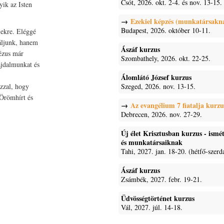
Csót, 2026. okt. 2-4. és nov. 13-15.
ik az Isten
Ezekiel képzés (munkatársakn
Budapest, 2026. október 10-11.
lekre. Eléggé
káljunk, hanem
Ászáf kurzus
ézus már
Szombathely, 2026. okt. 22-25.
ájdalmunkat és
Álomlátó József kurzus
azzal, hogy
Szeged, 2026. nov. 13-15.
 Örömhírt és
Az evangélium 7 fiatalja kurzu
Debrecen, 2026. nov. 27-29.
Új élet Krisztusban kurzus - ism
és munkatársaiknak
Tahi, 2027. jan. 18-20. (hétfő-szerd
Ászáf kurzus
Zsámbék, 2027. febr. 19-21.
Üdvösségtörténet kurzus
Vál, 2027. júl. 14-18.