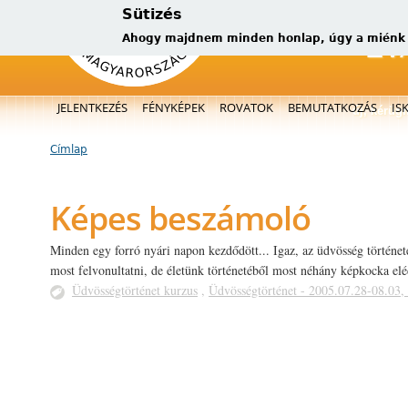
Sütizés
Ahogy majdnem minden honlap, úgy a miénk is
Főmenü
JELENTKEZÉS
FÉNYKÉPEK
ROVATOK
BEMUTATKOZÁS
IS
új, kérüg
Címlap
Jelenlegi hely
Képes beszámoló
Minden egy forró nyári napon kezdődött... Igaz, az üdvösség történet
most felvonultatni, de életünk történetéből most néhány képkocka elé
Üdvösségtörténet kurzus
,
Üdvösségtörténet - 2005.07.28-08.03