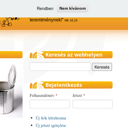
Rendben
Nem kívánom
Menjetek el az egész világra, és
hirdessétek az evangéliumot minden
teremtménynek!
Mk 16,15
Keresés az webhelyen
Keresés
Bejelentkezés
Felhasználónév
*
Jelszó
*
Új fiók létrehozása
Új jelszó igénylése