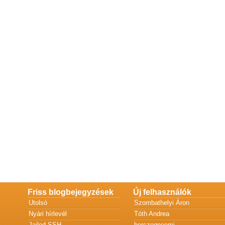
Friss blogbejegyzések
Új felhasználók
Utolsó
Szombathelyi Áron
Nyári hírlevél
Tóth Andrea
Jailed SSH
herczegnoemi