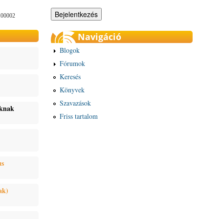
100002
Navigáció
Blogok
Fórumok
Keresés
Könyvek
Szavazások
oknak
Friss tartalom
us
ak)