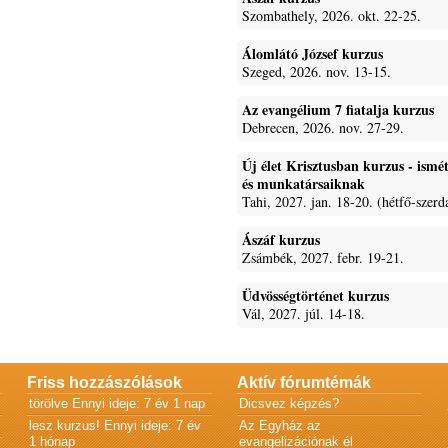
Szombathely, 2026. okt. 22-25.
Álomlátó József kurzus
Szeged, 2026. nov. 13-15.
Az evangélium 7 fiatalja kurzus
Debrecen, 2026. nov. 27-29.
Új élet Krisztusban kurzus - ism
és munkatársaiknak
Tahi, 2027. jan. 18-20. (hétfő-szerd
Ászáf kurzus
Zsámbék, 2027. febr. 19-21.
Üdvösségtörténet kurzus
Vál, 2027. júl. 14-18.
Friss hozzászólások
Aktív fórumtémák
törölve
Ennyi ideje: 7 év 1 nap
Dicsvez képzés?
lesz kurzus!
Ennyi ideje: 7 év
Az Egyház az
1 hónap
evangelizációnak él