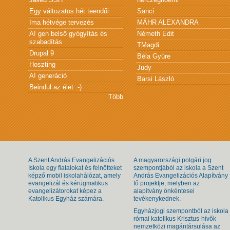
Egy változatos hét teendői
Sanci
Ima hétvége tervezés
MÁHR ALEXANDRA
A! gen belső gyógyítás és
Németh Edit
szabadítás
TMagdi
Drupal 9
Béla Gyüre
Hoszting
Judy
A! generáció
Barsi László
Beindul az élet :-)
Több
A Szent András Evangelizációs
A magyarországi polgári jog
Iskola egy fiatalokat és felnőtteket
szempontjából az iskola a Szent
képző mobil iskolahálózat, amely
András Evangelizációs Alapítvány
evangelizál és kérügmatikus
fő projektje, melyben az
evangelizátorokat képez a
alapítvány önkéntesei
Katolikus Egyház számára.
tevékenykednek.
Egyházjogi szempontból az iskola
római katolikus Krisztus-hívők
nemzetközi magántársulása az