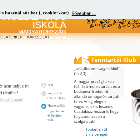
Bővebben…
 használ sütiket („cookie”-kat).
KOLATÉRKÉP
KAPCSOLAT
matikus evangelizátorokat képzünk
Fenntartói Klub
szolgáltak neki vagyonukból
(Lk 8,3)
A magyarországi iskola
lulu
ét nem tudjuk itt
főállású munkatársait és a
budapesti irodát mi,
d tárulhat!
sze, 2007-
állandó támogatók tartjuk
02-07 18:42
, Ménfőcsanak
fenn. Amíg elegen
Hozzászólás
vagyunk, ők is lesznek.
regisztráció
Csatlakozz hozzánk, hogy
és
belépés
folytatódhasson a
után
szolgálatuk!
→
Többet erről
→
Én is belépek