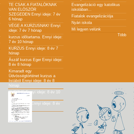
TE CSAK A FIATALÓKNAK
Evangelizáció egy katolikus
VAN ELÖSZÖR
iskolában...
SZEGEDEN
Ennyi ideje: 7 év
Fiatalok evangelizációja
6 hónap
Nyári iskola
VÉGE A KURZUSNAK!
Ennyi
Mi legyen velünk
ideje: 7 év 7 hónap
Több
kurzus időtartama.
Ennyi ideje:
7 év 10 hónap
KURZUS
Ennyi ideje: 8 év 7
hónap
Ászáf kurzus Eger
Ennyi ideje:
8 év 8 hónap
Kimaradt egy
Üdvösségtörténet kurzus a
listából
Ennyi ideje: 8 év 8
hónap
KURZUS
Ennyi ideje: 8 év 10
hónap
JÓ KÖNYV!
Ennyi ideje: 8 év
10 hónap