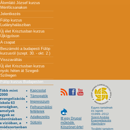
Álomlátó József kurzus
Ménfőcsanakon
Jelentkezés
Fülöp kurzus
Ludányhalásziban
Új élet Krisztusban kurzus
Újkígyóson
A csapat
Beszámoló a budapesti Fülöp
kurzusról (szept. 30. - okt. 2.)
Visszaváltás
Új élet Krisztusban kurzus
nyolc héten át Szeged-
Szőregen
Fülöp kurzus Budapesten
Több mint
Kapcsolat
2000
Támogatók
evangelizációs
Impresszum
iskola 63
országban,
Felhasználási
Egyes tartalmak
amelyek
és rajzok
feltételek
egyek az
©1999–2012
Adatkezelés
Szent András
identitásban
Itt egy Drupal
Evangelizációs
a vízióban, a
Sütizés
működik.
Alapítvány
.
módszertanban
Köszönet érte!
További tartalom