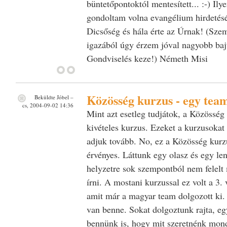
büntetőpontoktól mentesített... :-) Ily
gondoltam volna evangélium hirdetésé
Dicsőség és hála érte az Úrnak! (Szem
igazából úgy érzem jóval nagyobb bajtó
Gondviselés keze!) Németh Misi
Közösség kurzus - egy tea
Beküldte
Jóbel
–
cs, 2004-09-02 14:36
Mint azt esetleg tudjátok, a Közösség 
kivételes kurzus. Ezeket a kurzusokat
adjuk tovább. No, ez a Közösség kurz
érvényes. Láttunk egy olasz és egy len
helyzetre sok szempontból nem felelt 
írni. A mostani kurzussal ez volt a 3. 
amit már a magyar team dolgozott ki.
van benne. Sokat dolgoztunk rajta, egy
bennünk is, hogy mit szeretnénk mond