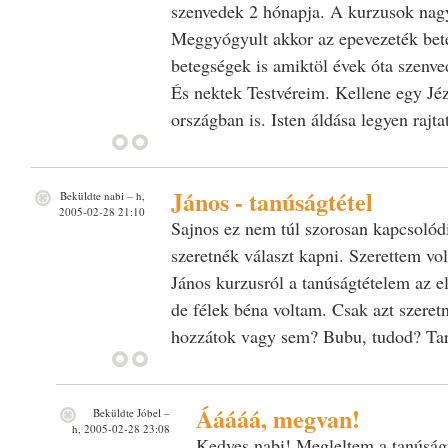
szenvedek 2 hónapja. A kurzusok nagy
Meggyógyult akkor az epevezeték be
betegségek is amiktöl évek óta sze
És nektek Testvéreim. Kellene egy Jéz
országban is. Isten áldása legyen rajta
János - tanúságtétel
Beküldte
nabi
– h,
2005-02-28 21:10
Sajnos ez nem túl szorosan kapcsolód
szeretnék választ kapni. Szerettem vo
János kurzusról a tanúságtételem az e
de félek béna voltam. Csak azt szeretn
hozzátok vagy sem? Bubu, tudod? Tarj
Ááááá, megvan!
Beküldte
Jóbel
–
h, 2005-02-28 23:08
Kedves nabi! Megleltem a tanúságt