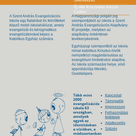
Jelentkezés
Új élet Krisztuban kurzus
Csóton
A Szent András Evangelizációs
A magyarországi polgári jog
Iskola egy fiatalokat és felnőtteket
szempontjából az iskola a Szent
képző mobil iskolahálózat, amely
András Evangelizációs Alapítvány
evangelizál és kérügmatikus
fő projektje, melyben az
evangelizátorokat képez a
alapítvány önkéntesei
Katolikus Egyház számára.
tevékenykednek.
Egyházjogi szempontból az iskola
római katolikus Krisztus-hívők
nemzetközi magántársulása az
evangélium hirdetésére alapítva.
Az iskola származási helye, első
approbációja Mexikó,
Guadalajara.
Több mint
Kapcsolat
2000
Támogatók
evangelizációs
Impresszum
iskola 63
országban,
Felhasználási
amelyek
feltételek
egyek az
Adatkezelés
identitásban
a vízióban, a
Sütizés
módszertanban