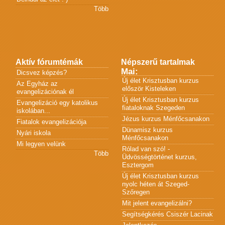
Több
Aktív fórumtémák
Népszerű tartalmak
Mai:
Dicsvez képzés?
Új élet Krisztusban kurzus
Az Egyház az
először Kisteleken
evangelizációnak él
Új élet Krisztusban kurzus
Evangelizáció egy katolikus
fiataloknak Szegeden
iskolában...
Jézus kurzus Ménfőcsanakon
Fiatalok evangelizációja
Dünamisz kurzus
Nyári iskola
Ménfőcsanakon
Mi legyen velünk
Rólad van szó! -
Több
Üdvösségtörténet kurzus,
Esztergom
Új élet Krisztusban kurzus
nyolc héten át Szeged-
Szőregen
Mit jelent evangelizálni?
Segítségkérés Csiszér Lacinak