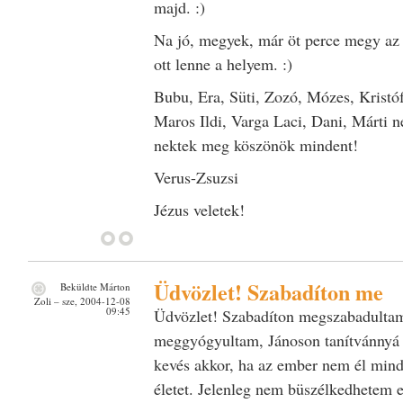
majd. :)
Na jó, megyek, már öt perce megy az 
ott lenne a helyem. :)
Bubu, Era, Süti, Zozó, Mózes, Kristóf
Maros Ildi, Varga Laci, Dani, Márti n
nektek meg köszönök mindent!
Verus-Zsuzsi
Jézus veletek!
Üdvözlet! Szabadíton me
Beküldte
Márton
Zoli
– sze, 2004-12-08
09:45
Üdvözlet! Szabadíton megszabadulta
meggyógyultam, Jánoson tanítvánnyá
kevés akkor, ha az ember nem él min
életet. Jelenleg nem büszélkedhetem e