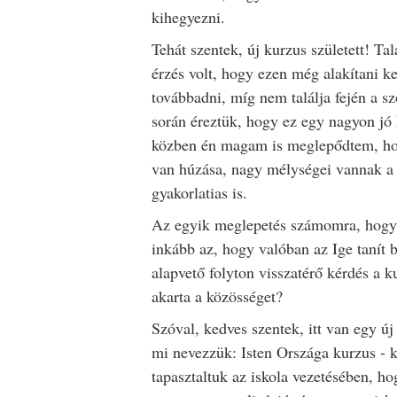
kihegyezni.
Tehát szentek, új kurzus született! Ta
érzés volt, hogy ezen még alakítani ke
továbbadni, míg nem találja fején a sz
során éreztük, hogy ez egy nagyon jó k
közben én magam is meglepődtem, hog
van húzása, nagy mélységei vannak a
gyakorlatias is.
Az egyik meglepetés számomra, hogy 
inkább az, hogy valóban az Ige tanít 
alapvető folyton visszatérő kérdés a 
akarta a közösséget?
Szóval, kedves szentek, itt van egy ú
mi nevezzük: Isten Országa kurzus - k
tapasztaltuk az iskola vezetésében, ho