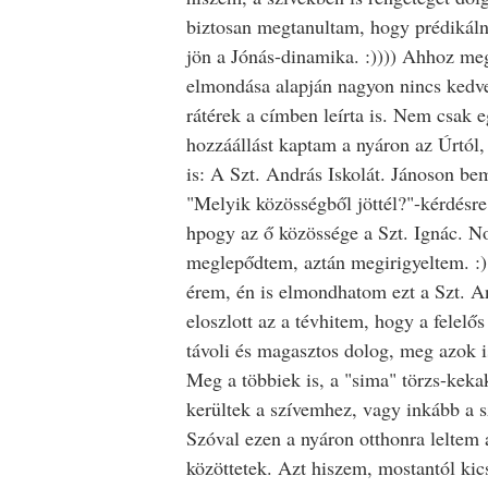
biztosan megtanultam, hogy prédikáln
jön a Jónás-dinamika. :)))) Ahhoz me
elmondása alapján nagyon nincs kedv
rátérek a címben leírta is. Nem csak e
hozzáállást kaptam a nyáron az Úrtól
is: A Szt. András Iskolát. Jánoson be
"Melyik közösségből jöttél?"-kérdésre
hpogy az ő közössége a Szt. Ignác. No
meglepődtem, aztán megirigyeltem. :)
érem, én is elmondhatom ezt a Szt. A
eloszlott az a tévhitem, hogy a felel
távoli és magasztos dolog, meg azok i
Meg a többiek is, a "sima" törzs-kek
kerültek a szívemhez, vagy inkább a s
Szóval ezen a nyáron otthonra leltem 
közöttetek. Azt hiszem, mostantól kic