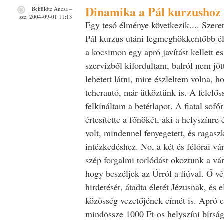
Dinamika a Pál kurzushoz
Beküldte
Ancsa
–
sze, 2004-09-01 11:13
Egy tesó élménye következik.... Szere
Pál kurzus utáni legmeghökkentőbb é
a kocsimon egy apró javítást kellett e
szervizből kifordultam, balról nem j
lehetett látni, mire észleltem volna, 
teherautó, már ütköztünk is. A felelő
felkínáltam a betétlapot. A fiatal sofőr
értesítette a főnökét, aki a helyszínre
volt, mindennel fenyegetett, és ragasz
intézkedéshez. No, a két és félórai v
szép forgalmi torlódást okoztunk a vá
hogy beszéljek az Úrról a fiúval. Ő v
hirdetését, átadta életét Jézusnak, és 
közösség vezetőjének címét is. Apró c
mindössze 1000 Ft-os helyszíni bírságg