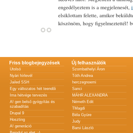
engedélyeztem is a megjelenesét,
elsiklottam felette, amikor beküld
köszönöm, hogy figyelmeztettél! 
Friss blogbejegyzések
Új felhasználók
Utolsó
Szombathelyi Áron
Nyári hírlevél
Tóth Andrea
Jailed SSH
herczegnoemi
Egy változatos hét teendői
Sanci
Ima hétvége tervezés
MÁHR ALEXANDRA
A! gen belső gyógyítás és
Németh Edit
szabadítás
TMagdi
Drupal 9
Béla Gyüre
Hoszting
Judy
A! generáció
Barsi László
Beindul az élet :-)