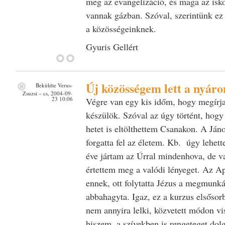
meg az evangelizáció, és maga az isko
vannak gázban. Szóval, szerintünk ez
a közösségeinknek.
Gyuris Gellért
Új közösségem lett a nyáron
Beküldte
Verus-
Zsuzsi
– cs, 2004-09-
23 10:06
Végre van egy kis időm, hogy megírj
készülök. Szóval az úgy történt, hogy
hetet is eltölthettem Csanakon. A Ján
forgatta fel az életem. Kb. úgy lehett
éve jártam az Úrral mindenhova, de v
értettem meg a valódi lényeget. Az Apo
ennek, ott folytatta Jézus a megmunk
abbahagyta. Igaz, ez a kurzus elsősorb
nem annyira lelki, közvetett módon vi
hiszem, a szívekben is rengeteget dol