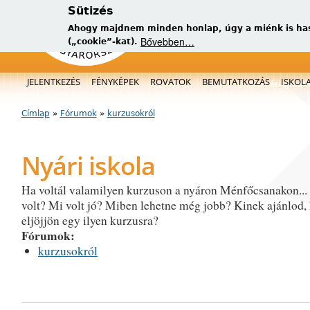
Sütizés
Ahogy majdnem minden honlap, úgy a miénk is has
Bővebben…
(„cookie”-kat).
Főmenü
JELENTKEZÉS
FÉNYKÉPEK
ROVATOK
BEMUTATKOZÁS
ISKOL
új, kérügmati
Címlap
»
Fórumok
»
kurzusokról
Jelenlegi hely
Nyári iskola
Ha voltál valamilyen kurzuson a nyáron Ménfőcsanakon...
volt? Mi volt jó? Miben lehetne még jobb? Kinek ajánlod,
eljöjjön egy ilyen kurzusra?
Fórumok:
kurzusokról