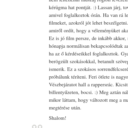
kérügma hat pontját. :) Lassan járj, t
amivel foglalkoztok órán. Ha van rá l
filmeket, azokról jót lehet beszélgetn
amiről ordít, hogy a véleményüket akar
Ez is jó film persze, de inkább akkor,
hónapja normálisan bekapcsolódtak az
ha az ő kérdéseikkel foglalkoztok. Gya
berögzült szokásokkal, betanult szöve
ismerik. Ez a szokásos sorrendfelcseré
próbálunk téríteni. Feri ötlete is nag
Vészbejáratot hall a rappersrác. Kics
billentyűzeten, bocsi. :) Meg aztán ná
mikor láttam, hogy változott meg a m
megtérése után.
Shalom!