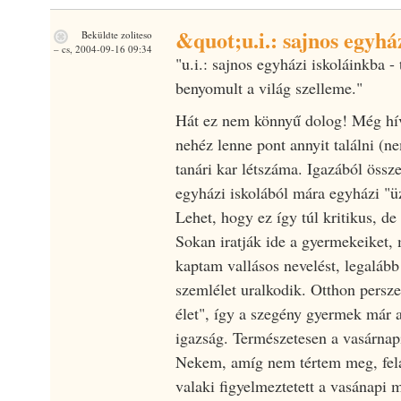
&quot;u.i.: sajnos egyház
Beküldte
zoliteso
– cs, 2004-09-16 09:34
"u.i.: sajnos egyházi iskoláinkba - 
benyomult a világ szelleme."
Hát ez nem könnyű dolog! Még hívő
nehéz lenne pont annyit találni (n
tanári kar létszáma. Igazából öss
egyházi iskolából mára egyházi "üz
Lehet, hogy ez így túl kritikus, d
Sokan iratják ide a gyermekeiket,
kaptam vallásos nevelést, legaláb
szemlélet uralkodik. Otthon persze
élet", így a szegény gyermek már 
igazság. Természetesen a vasárnap
Nekem, amíg nem tértem meg, felál
valaki figyelmeztetett a vasánapi 