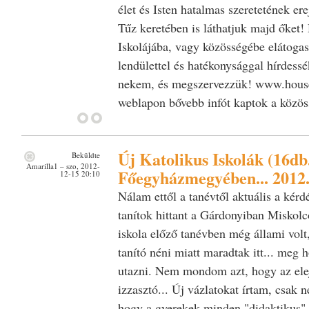
élet és Isten hatalmas szeretetének er
Tűz keretében is láthatjuk majd őket!
Iskolájába, vagy közösségébe elátogas
lendülettel és hatékonysággal hírdessék
nekem, és megszervezzük! www.hous
weblapon bővebb infót kaptok a közöss
Új Katolikus Iskolák (16db.
Beküldte
Amarilla1
– szo, 2012-
Főegyházmegyében... 2012
12-15 20:10
Nálam ettől a tanévtől aktuális a kérd
tanítok hittant a Gárdonyiban Miskolc
iskola előző tanévben még állami volt,
tanító néni miatt maradtak itt... meg 
utazni. Nem mondom azt, hogy az elej
izzasztó... Új vázlatokat írtam, csak 
hogy a gyerekek minden "didaktikus" j