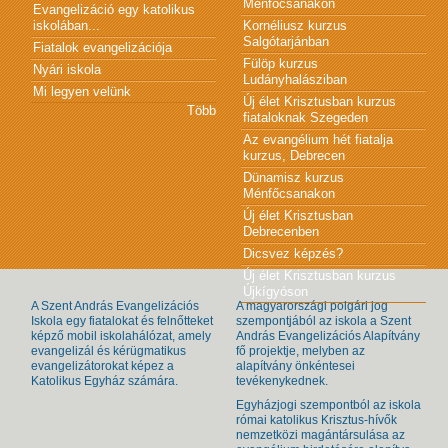
Ménfőcsanakon
Evangelizáció egy katolikus
iskolában...
Kornéliusz kurzus
Salgótarjánban
Fiatalok evangelizációja
Fülöp kurzus
Nyári iskola
Ludányhalásziban
Mi legyen velünk
Új élet Krisztusban kurzus
Több
fiataloknak Szegeden
Az evangélium hét fiatalja
kurzus, Debrecen
Dünamisz kurzus
Ménfőcsanakon
Új élet Krisztusban
Debrecenben
Dicsvez képzés?
Új élet Krisztusban kurzus
Újkígyóson
A Szent András Evangelizációs
A magyarországi polgári jog
Iskola egy fiatalokat és felnőtteket
szempontjából az iskola a Szent
képző mobil iskolahálózat, amely
András Evangelizációs Alapítvány
evangelizál és kérügmatikus
fő projektje, melyben az
evangelizátorokat képez a
alapítvány önkéntesei
Katolikus Egyház számára.
tevékenykednek.
Egyházjogi szempontból az iskola
római katolikus Krisztus-hívők
nemzetközi magántársulása az