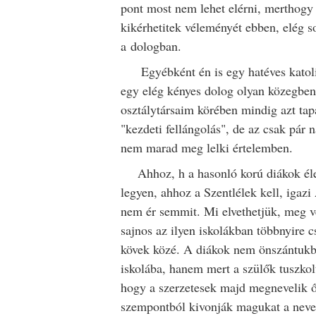
pont most nem lehet elérni, merthogy
kikérhetitek véleményét ebben, elég s
a dologban.
Egyébként én is egy hatéves katolik
egy elég kényes dolog olyan közegben
osztálytársaim körében mindig azt ta
"kezdeti fellángolás", de az csak pár n
nem marad meg lelki értelemben.
Ahhoz, h a hasonló korú diákok él
legyen, ahhoz a Szentlélek kell, iga
nem ér semmit. Mi elvethetjük, meg v
sajnos az ilyen iskolákban többnyire c
kövek közé. A diákok nem önszántukb
iskolába, hanem mert a szülők tuszko
hogy a szerzetesek majd megnevelik ő
szempontból kivonják magukat a nevelé