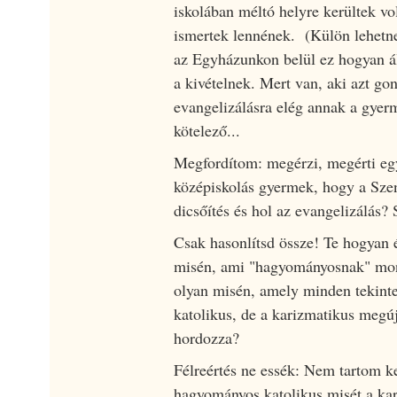
iskolában méltó helyre kerültek vo
ismertek lennének. (Külön lehetne
az Egyházunkon belül ez hogyan áll
a kivételnek. Mert van, aki azt gon
evangelizálásra elég annak a gye
kötelező...
Megfordítom: megérzi, megérti egy
középiskolás gyermek, hogy a Sze
dicsőítés és hol az evangelizálás?
Csak hasonlítsd össze! Te hogyan
misén, ami "hagyományosnak" mon
olyan misén, amely minden tekin
katolikus, de a karizmatikus megúj
hordozza?
Félreértés ne essék: Nem tartom k
hagyományos katolikus misét a kar