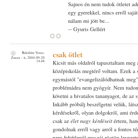
Sajnos én nem tudok ötletet adn
egy gyerekkel, nincs erről sajá
nálam mi jött be...
-- Gyuris Gellért
csak ötlet
Beküldte
Verus-
Zsuzsi
– h, 2004-09-20
14:48
Kicsit más oldalról tapasztaltam meg 
középiskolás megtérő voltam. Ezek a 
egymástól "evangelizálódhatnak meg",
problémádra nem gyógyír. Nem tudom
követni a hivatalos tananyagot, de az 
Inkább próbálj beszélgetni velük, láts
kérdésekről, olyan dolgokról, ami érde
csak az
élet nagy kérdéseit
értem, han
gondolnak erről vagy arról a fontos t
nem feltétlenül muszáj rögtön levezetn