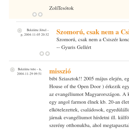
ZoliTesótok
Szomorú, csak nem a Cs
Beküldte
Jóbel
–
p, 2004-11-05 20:32
Szomorú, csak nem a Csiszér konc
-- Gyuris Gellért
misszió
Beküldte
bibi
– h,
2004-11-29 09:51
bibi Sziasztok!! 2005 május elején, e
House of the Open Door ) érkezik egy 
az evangéliumot Magyarországon. A k
egy angol farmon élnek kb. 20-an éle
elkötelezettek, családosok, egyedüláll
járnak evangéliumot hírdetni ill. külfö
szerény otthonukba, ahol megtapasztal