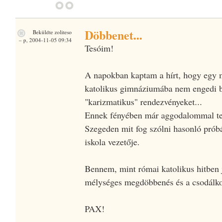
Döbbenet...
Beküldte
zoliteso
– p, 2004-11-05 09:34
Tesóim!
A napokban kaptam a hírt, hogy egy m
katolikus gimnáziumába nem engedi be
"karizmatikus" rendezvényeket...
Ennek fényében már aggodalommal teki
Szegeden mit fog szólni hasonló próbá
iskola vezetője.
Bennem, mint római katolikus hitben 
mélységes megdöbbenés és a csodálko
PAX!