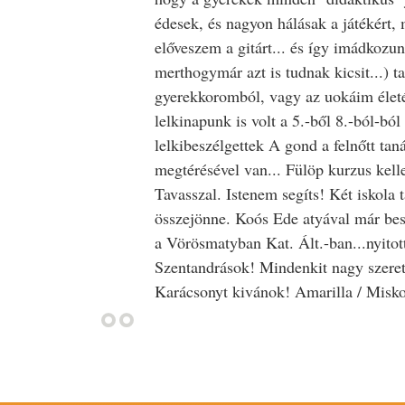
édesek, és nagyon hálásak a játékért, 
előveszem a gitárt... és így imádkozun
merthogymár azt is tudnak kicsit...) t
gyerekkoromból, vagy az uokáim életé
lelkinapunk is volt a 5.-ből 8.-ból-bó
lelkibeszélgettek A gond a felnőtt taná
megtérésével van... Fülöp kurzus kelle
Tavasszal. Istenem segíts! Két iskola 
összejönne. Koós Ede atyával már bes
a Vörösmatyban Kat. Ált.-ban...nyitot
Szentandrások! Mindenkit nagy szerete
Karácsonyt kivánok! Amarilla / Misko