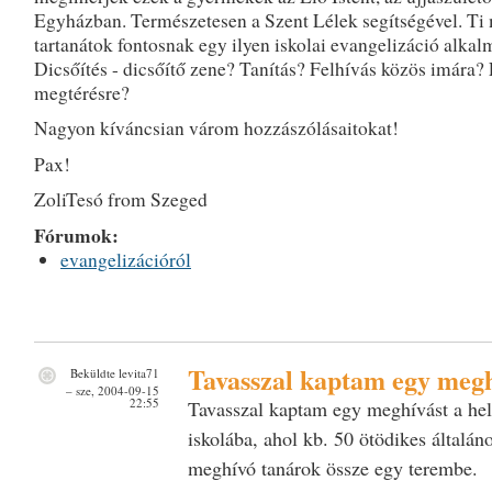
Egyházban. Természetesen a Szent Lélek segítségével. Ti 
tartanátok fontosnak egy ilyen iskolai evangelizáció alkal
Dicsőítés - dicsőítő zene? Tanítás? Felhívás közös imára? 
megtérésre?
Nagyon kíváncsian várom hozzászólásaitokat!
Pax!
ZoliTesó from Szeged
Fórumok:
evangelizációról
Tavasszal kaptam egy meg
Beküldte
levita71
– sze, 2004-09-15
22:55
Tavasszal kaptam egy meghívást a hely
iskolába, ahol kb. 50 ötödikes általáno
meghívó tanárok össze egy terembe.