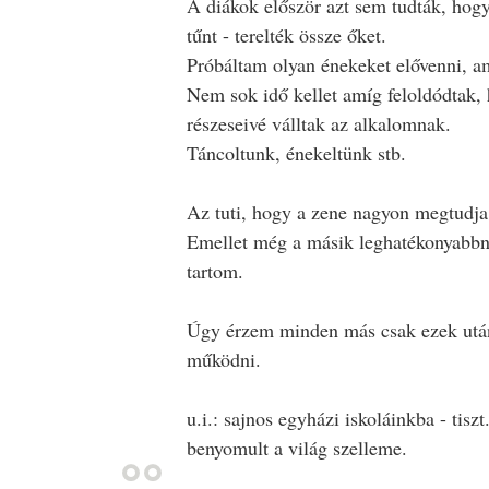
A diákok először azt sem tudták, hogy
tűnt - terelték össze őket.
Próbáltam olyan énekeket elővenni, am
Nem sok idő kellet amíg feloldódtak,
részeseivé válltak az alkalomnak.
Táncoltunk, énekeltünk stb.
Az tuti, hogy a zene nagyon megtudja 
Emellet még a másik leghatékonyabbna
tartom.
Úgy érzem minden más csak ezek után
működni.
u.i.: sajnos egyházi iskoláinkba - tiszt
benyomult a világ szelleme.