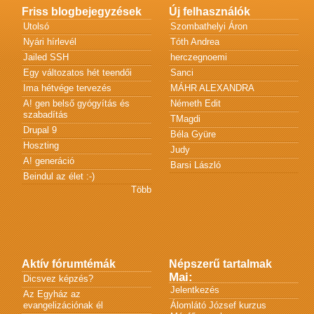
Friss blogbejegyzések
Új felhasználók
Utolsó
Szombathelyi Áron
Nyári hírlevél
Tóth Andrea
Jailed SSH
herczegnoemi
Egy változatos hét teendői
Sanci
Ima hétvége tervezés
MÁHR ALEXANDRA
A! gen belső gyógyítás és
Németh Edit
szabadítás
TMagdi
Drupal 9
Béla Gyüre
Hoszting
Judy
A! generáció
Barsi László
Beindul az élet :-)
Több
Aktív fórumtémák
Népszerű tartalmak
Mai:
Dicsvez képzés?
Jelentkezés
Az Egyház az
evangelizációnak él
Álomlátó József kurzus