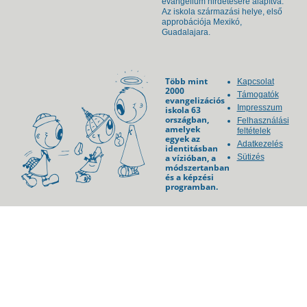
evangélium hirdetésére alapítva.
Az iskola származási helye, első
approbációja Mexikó,
Guadalajara.
Több mint
Kapcsolat
2000
Támogatók
evangelizációs
Impresszum
iskola 63
országban,
Felhasználási
amelyek
feltételek
egyek az
Adatkezelés
identitásban
a vízióban, a
Sütizés
módszertanban
és a képzési
programban.