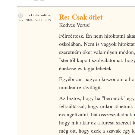
Re: Csak ötlet
Beküldte
zoliteso
– k, 2004-09-21 12:29
Kedves Verus!
Félreértesz. Én nem hitoktatni aka
oskolában. Nem is vagyok hitoktat
szeretném őket valamilyen módon, 
Istentől kapott szolgálatomat, hog
énekese és tagja lehetek.
Egyébiránt nagyon köszönöm a hoz
mindentre rávilágít.
Az biztos, hogy ha "berontok" egy 
felkiáltással, hogy mikor jöhetünk
evangelizálni, hát összeszaladnak 
hogy mit akar ez a furcsa szerzet 
még ott, hogy ezek a szavak egy k