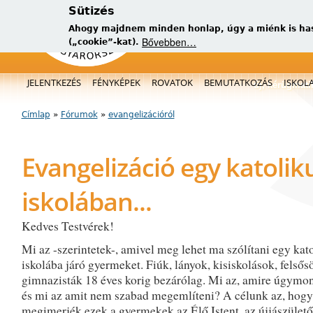
Sütizés
Ahogy majdnem minden honlap, úgy a miénk is has
Bővebben…
(„cookie”-kat).
Főmenü
JELENTKEZÉS
FÉNYKÉPEK
ROVATOK
BEMUTATKOZÁS
ISKOL
új, kérügmati
Címlap
»
Fórumok
»
evangelizációról
Jelenlegi hely
Evangelizáció egy katolik
iskolában...
Kedves Testvérek!
Mi az -szerintetek-, amivel meg lehet ma szólítani egy kat
iskolába járó gyermeket. Fiúk, lányok, kisiskolások, felsős
gimnazisták 18 éves korig bezárólag. Mi az, amire úgymo
és mi az amit nem szabad megemlíteni? A célunk az, hogy
megimerjék ezek a gyermekek az Élő Istent, az újjászülető