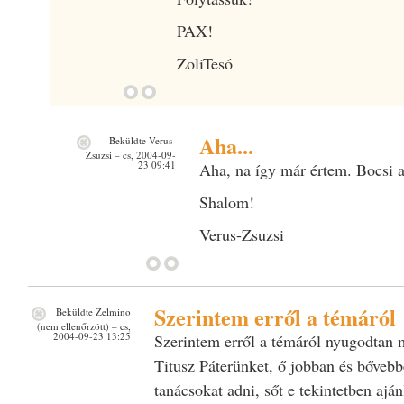
PAX!
ZoliTesó
Aha...
Beküldte
Verus-
Zsuzsi
– cs, 2004-09-
23 09:41
Aha, na így már értem. Bocsi a 
Shalom!
Verus-Zsuzsi
Szerintem erről a témáról
Beküldte
Zelmino
(nem ellenőrzött)
– cs,
2004-09-23 13:25
Szerintem erről a témáról nyugodtan 
Titusz Páterünket, ő jobban és bővebbe
tanácsokat adni, sőt e tekintetben ajá