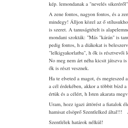
kép. lemondanak a "nevelés sikeréről".
A zene fontos, nagyon fontos, és a ze
mindegy! Álljon közel az ő stílusuk
is szeret. A tanuságtételt is alapelem
mondani szokták: "Más "kárán" is tan
pedig fontos, h a diákokat is beleszer
"lelkigyakorlatba", h ők is résztvevői
No meg nem árt néha kicsit játszva is 
ők is részt vesznek.
Ha te elveted a magot, és megteszed 
a cél érdekében, akkor a többit bízd a
értük és a célért, h Isten akarata megv
Uram, hozz igazi áttörést a fiatalok é
hamisat elsöprő Szentlelked által!!
Szentlélek határok nélkül!