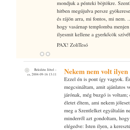
mondjuk a pénteki böjtökre. Szentl
hitben megújulva persze gyökeres
és rájön arra, mi fontos, mi nem. .
hogy vasárnap templomba menjen 
ilyesmit kellene a gyerkőcök szívéb
PAX! ZoliTesó
Nekem nem volt ilyen
Beküldte
Jóbel
–
cs, 2004-09-16 13:11
Ezzel én is pont így vagyok. É
megcsináltam, amit ajánlatos vo
járónak, még buzgó is voltam; 
életet éltem, ami nekem jólesett
meg a Szentlelket egyáltalán 
minderről azt gondoltam, hogy
elégedve: Isten ilyen, a keresz