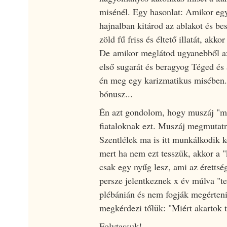
misénél. Egy hasonlat: Amikor eg
hajnalban kitárod az ablakot és be
zöld fű friss és éltető illatát, akkor
De amikor meglátod ugyanebből az
első sugarát és beragyog Téged és 
én meg egy karizmatikus misében.
bónusz...
Én azt gondolom, hogy muszáj "m
fiataloknak ezt. Muszáj megmutatn
Szentlélek ma is itt munkálkodik 
mert ha nem ezt tesszük, akkor a "
csak egy nyűg lesz, ami az érettsé
persze jelentkeznek x év múlva "t
plébánián és nem fogják megérten
megkérdezi tőlük: "Miért akartok
Folytassuk!