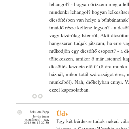
lehangol? - hogyan őrizzem meg a lel
mindenki lehangol? hogyan lelkesítsem
dicsőítésben van helye a bűnbánatnak
imaidő része kellene legyen? - a dcsőít
vagy kizárólag Istenről, Akit dicsőítü
hangszeren tudjak játszani, ha erre va
működjön egy dicsőítő csoport? - a di
töltekezzen, amikor ő már Istennel kap
dicsőítés kezdete előtt? (8 óra munka 
háznál, mikor totál szárazságot érez, 
munkából). Nah, diőhélyban ennyi. V
ezzel kapcsolatban.
Üdv
Beküldte
Papp
István (nem
ellenőrzött)
– sze,
Egy két kérdésre tudok neked vála
2013-06-12 22:30
hiszem, a Gateway Worship sokat b