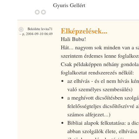
Gyuris Gellért
Elképzelések...
Beküldte
levita71
– p, 2004-09-10 06:49
Hali Bubu!
Hát... nagyom sok minden van a s
szerintem érdemes lenne foglalkoz
Csak példaképpen néhány gondolat
foglalkoztat rendszerezés nélkül:
az elhívás - és el nem hívás ké
való személyes szembesülés)
a meghívott dicsőítésben szolgá
felelősségteljes dicsőítőszívvé 
számos alfejezet...)
Bibliai alapok felkutatása: a dic
abban szolgálók élete, elhívása