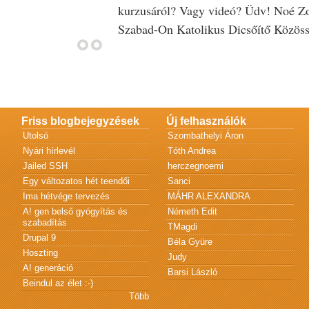
kurzusáról? Vagy videó? Üdv! Noé Zol
Szabad-On Katolikus Dicsőítő Közös
Friss blogbejegyzések
Új felhasználók
Utolsó
Szombathelyi Áron
Nyári hírlevél
Tóth Andrea
Jailed SSH
herczegnoemi
Egy változatos hét teendői
Sanci
Ima hétvége tervezés
MÁHR ALEXANDRA
A! gen belső gyógyítás és
Németh Edit
szabadítás
TMagdi
Drupal 9
Béla Gyüre
Hoszting
Judy
A! generáció
Barsi László
Beindul az élet :-)
Több