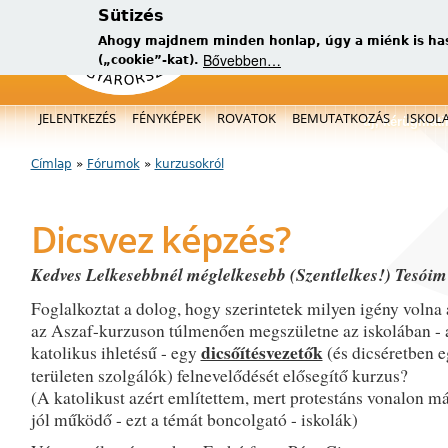
Sütizés
Ahogy majdnem minden honlap, úgy a miénk is has
Bővebben…
(„cookie”-kat).
Főmenü
JELENTKEZÉS
FÉNYKÉPEK
ROVATOK
BEMUTATKOZÁS
ISKOL
új, kérügmati
Címlap
»
Fórumok
»
kurzusokról
Jelenlegi hely
Dicsvez képzés?
Kedves Lelkesebbnél méglelkesebb (Szentlelkes!) Tesóim
Foglalkoztat a dolog, hogy szerintetek milyen igény volna 
az Aszaf-kurzuson túlmenően megszületne az iskolában - 
dicsőítésvezetők
katolikus ihletésű - egy
(és dicséretben 
területen szolgálók) felnevelődését elősegítő kurzus?
(A katolikust azért említettem, mert protestáns vonalon m
jól működő - ezt a témát boncolgató - iskolák)