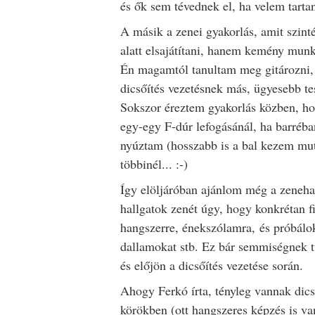
és ők sem tévednek el, ha velem tarta
A másik a zenei gyakorlás, amit szint
alatt elsajátítani, hanem kemény mun
Én magamtól tanultam meg gitározni, é
dicsőítés vezetésnek más, ügyesebb tes
Sokszor éreztem gyakorlás közben, ho
egy-egy F-dúr lefogásánál, ha barréb
nyúztam (hosszabb is a bal kezem muta
többinél... :-)
Így elöljáróban ajánlom még a zenehal
hallgatok zenét úgy, hogy konkrétan f
hangszerre, énekszólamra, és próbálok
dallamokat stb. Ez bár semmiségnek 
és előjön a dicsőítés vezetése során.
Ahogy Ferkó írta, tényleg vannak dics
körökben (ott hangszeres képzés is va