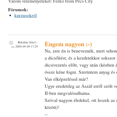
Várom véleményeteket: Ferkó from Pécs City
Fórumok:
kurzusokról
Engem nagyon :-)
Beküldte
Jóbel
–
cs, 2004-09-09 17:29
Na, erre én is beneveznék, mert seho
a dicsőítést, és a kezdetekkor sokszo
dicsivezetés előtt, vagy után (közben á
össze kéne fogni. Szerintem anyag és 
Van elképzelésed már?
Ugye eredetileg az Ászáf erről szólt v
II-ben megvalósulhatna.
Szóval nagyon élrdekel, ott leszek az 
között)!
--