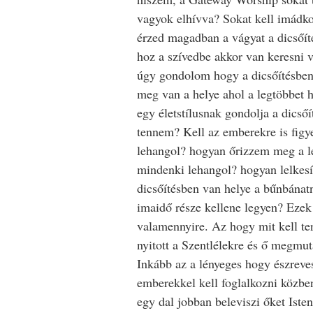
vagyok elhívva? Sokat kell imádko
érzed magadban a vágyat a dicsőít
hoz a szívedbe akkor van keresni v
úgy gondolom hogy a dicsőítésben 
meg van a helye ahol a legtöbbet h
egy életstílusnak gondolja a dicsőít
tennem? Kell az emberekre is figy
lehangol? hogyan őrizzem meg a l
mindenki lehangol? hogyan lelkesí
dicsőítésben van helye a bűnbána
imaidő része kellene legyen? Ezek
valamennyire. Az hogy mit kell te
nyitott a Szentlélekre és ő megmuta
Inkább az a lényeges hogy észreve
emberekkel kell foglalkozni közben
egy dal jobban beleviszi őket Isten