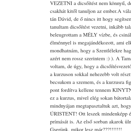
VEZETNI a dicsőítést nem könnyű, de 
csakhát kitől tanuljon az ember.A vála
tán Dávid, de ő nincs itt hogy segíts
tanultam dicsőítést vezetni, inkább t
beleugrottam a MÉLY vízbe, és csinál
élménnyel is megajándékozott, ami elk
mondhatnám, hogy a Szentlélekre hag
azért nem rossz szerintem :) ). A Tam
voltam, de úgy, hogy a dicsőítésvezet
a kurzuson sokkal nehezebb volt részt
becsukom a szemem, és a kurzusra figy
pont fordítva kellene tennem KINYTNI
ez a kurzus, mivel elég sokan bátorta
mindnyájan megtapasztaltuk azt, h
ÚRISTENT! Ott leszek mindenképp és
prímását is. Az első sorban akarok ülni
Gyerünk, mikor lesz már???!!!!!!!