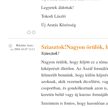
Legyetek áldottak!
Tokodi László
Új Aratás Közösség
Sziasztok!Nagyon örülök, 
Beküldte
Anita
–
cs, 2004-10-07 13:11
Sziasztok!
Nagyon örülök, hogy feljött ez a téma
kiképzését illetően. Az Ászáf formáló
felmerült bennünk, hogy külön képzést
azoknak, akik vezetnek dicsőítést, va
csoportban, és gondolkoztunk azon is,
keretén belül vagy új kurzus formájá
Szerintem is fontos, hogy hasonlóan 