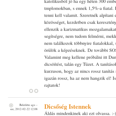
katolikusból jó ha egy héten 300 emb
tmplomokban, s ennek 1,5%-a fiatal.
tenni kell valamit. Szeretnék alpítani 
közösséget, kezdetben csak keresztény
ellenzik a karizmatikus mozgalamaka
segítségre, nem tudom felmérni, mekk
nem találkozok többnyire fiatalokkal, 
örülök a képzéseknek. De további SO
Valamint meg kellene próbálni itt Du
dicsöítést, talán egy Tüzet. A tanítás
kurzuson, hogy az nincs rossz tanítás
igazán rossz, ha az nem hangzik el! Is
rajtatok!
Dicsőség Istennek
Beküldte
ago
–
sze, 2012-02-22 12:08
Áldás mindenkinek aki ezt olvassa. :-