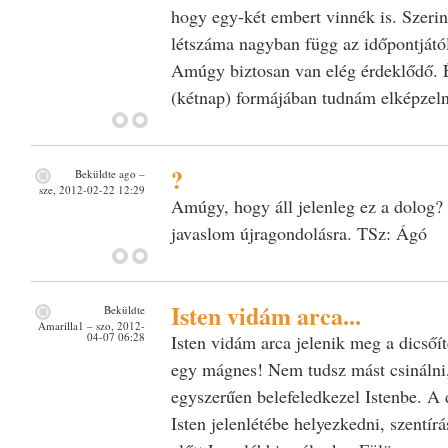
hogy egy-két embert vinnék is. Szeri
létszáma nagyban függ az időpontjától
Amúgy biztosan van elég érdeklődő. 
(kétnap) formájában tudnám elképzel
?
Beküldte
ago
–
sze, 2012-02-22 12:29
Amúgy, hogy áll jelenleg ez a dolog?
javaslom újragondolásra. TSz: Ágó
Isten vidám arca...
Beküldte
Amarilla1
– szo, 2012-
04-07 06:28
Isten vidám arca jelenik meg a dicsőíté
egy mágnes! Nem tudsz mást csinálni,
egyszerűen belefeledkezel Istenbe. A 
Isten jelenlétébe helyezkedni, szentír