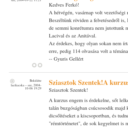
Kedves Ferkó!
A hétvégén, vasárnap volt vezetőségi 
Beszéltünk röviden a felvetésedről is, 
de semmi konrétumra nem jutottunk 
Lacival és az Anitával.
Az érdekes, hogy olyan sokan nem ír
erre, pedig 114 olvasása volt a témán
-- Gyuris Gellért
Sziasztok Szentek!A kurzu
Beküldte
lacikacska
– sze, 2004-
10-06 19:29
Sziasztok Szentek!
A kurzus engem is érdekelne, sőt lelke
talán buzgóságban csúcsosodik majd k
dicsőítéseket a kiscsoportban, és tud
"rémtörténetet", de sok kegyelmet is 