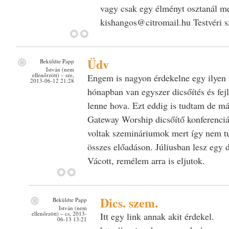
vagy csak egy élményt osztanál me
kishangos@citromail.hu Testvéri sz
Üdv
Beküldte
Papp
István (nem
ellenőrzött)
– sze,
Engem is nagyon érdekelne egy ilyen
2013-06-12 21:28
hónapban van egyszer dicsőítés és fe
lenne hova. Ezt eddig is tudtam de má
Gateway Worship dicsőítő konferenci
voltak szemináriumok mert így nem tu
összes előadáson. Júliusban lesz egy 
Vácott, remélem arra is eljutok.
Dics. szem.
Beküldte
Papp
István (nem
ellenőrzött)
– cs, 2013-
Itt egy link annak akit érdekel.
06-13 13:21