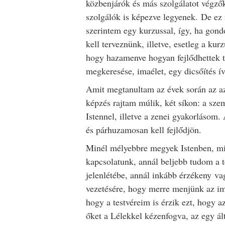
közbenjárók és más szolgálatot végzők
szolgálók is képezve legyenek. De e
szerintem egy kurzussal, így, ha gond
kell terveznünk, illetve, esetleg a ku
hogy hazamenve hogyan fejlődhettek t
megkeresése, imaélet, egy dicsőítés í
Amit megtanultam az évek során az az
képzés rajtam múlik, két síkon: a sz
Istennel, illetve a zenei gyakorlásom
és párhuzamosan kell fejlődjön.
Minél mélyebbre megyek Istenben, mi
kapcsolatunk, annál beljebb tudom a t
jelenlétébe, annál inkább érzékeny v
vezetésére, hogy merre menjünk az i
hogy a testvéreim is érzik ezt, hogy 
őket a Lélekkel kézenfogva, az egy ál