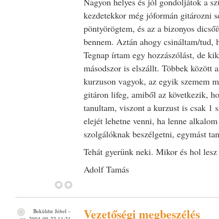
Nagyon helyes és jól gondoljátok a sz
kezdetekkor még jóformán gitározni 
pöntyörögtem, és az a bizonyos dicsőítő
bennem. Aztán ahogy csináltam/tud, ha
Tegnap írtam egy hozzászólást, de ki
másodszor is elszállt. Többek között a
kurzuson vagyok, az egyik szemem mi
gitáron lifeg, amiből az következik, 
tanultam, viszont a kurzust is csak 1
elejét lehetne venni, ha lenne alkalom
szolgálóknak beszélgetni, egymást taní
Tehát gyerünk neki. Mikor és hol lesz
Adolf Tamás
Vezetőségi megbeszélés
Beküldte
Jóbel
–
sze, 2004-09-22 11:21