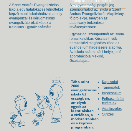
Fülöp kurzus a felvidéki
A Szent András Evangelizációs
A magyarországi polgári jog
Felszőszelin
Iskola egy fiatalokat és felnőtteket
szempontjából az iskola a Szent
képző mobil iskolahálózat, amely
András Evangelizációs Alapítvány
evangelizál és kérügmatikus
fő projektje, melyben az
evangelizátorokat képez a
alapítvány önkéntesei
Katolikus Egyház számára.
tevékenykednek.
Egyházjogi szempontból az iskola
római katolikus Krisztus-hívők
nemzetközi magántársulása az
evangélium hirdetésére alapítva.
Az iskola származási helye, első
approbációja Mexikó,
Guadalajara.
Több mint
Kapcsolat
2000
Támogatók
evangelizációs
Impresszum
iskola 63
országban,
Felhasználási
amelyek
feltételek
egyek az
Adatkezelés
identitásban
a vízióban, a
Sütizés
módszertanban
és a képzési
programban.