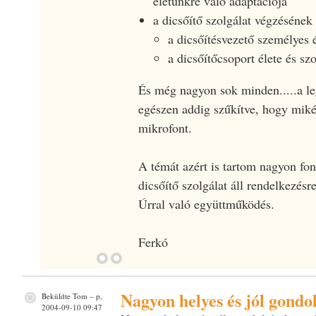
életünkre való adaptációja
a dicsőítő szolgálat végzésének fe
a dicsőítésvezető személyes é
a dicsőítőcsoport élete és szo
És még nagyon sok minden.....a l
egészen addig szűkítve, hogy miké
mikrofont.
A témát azért is tartom nagyon fon
dicsőítő szolgálat áll rendelkezésr
Úrral való együttműködés.
Ferkó
Nagyon helyes és jól gondo
Beküldte
Tom
– p,
2004-09-10 09:47