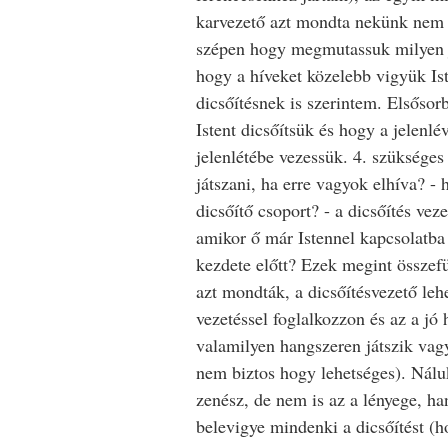
karvezető azt mondta nekünk nem 
szépen hogy megmutassuk milyen 
hogy a híveket közelebb vigyük Is
dicsőítésnek is szerintem. Elsősorb
Istent dicsőítsük és hogy a jelenlé
jelenlétébe vezessük. 4. szükséges
játszani, ha erre vagyok elhíva? -
dicsőítő csoport? - a dicsőítés vez
amikor ő már Istennel kapcsolatba 
kezdete előtt? Ezek megint össze
azt mondták, a dicsőítésvezető leh
vezetéssel foglalkozzon és az a jó 
valamilyen hangszeren játszik vag
nem biztos hogy lehetséges). Nálu
zenész, de nem is az a lényege, h
belevigye mindenki a dicsőítést 