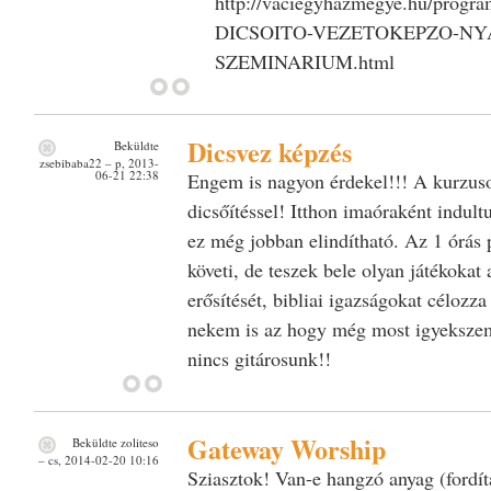
http://vaciegyhazmegye.hu/pr
DICSOITO-VEZETOKEPZO-NY
SZEMINARIUM.html
Dicsvez képzés
Beküldte
zsebibaba22
– p, 2013-
06-21 22:38
Engem is nagyon érdekel!!! A kurzu
dicsőítéssel! Itthon imaóraként indul
ez még jobban elindítható. Az 1 órás 
követi, de teszek bele olyan játékokat
erősítését, bibliai igazságokat céloz
nekem is az hogy még most igyekszem 
nincs gitárosunk!!
Gateway Worship
Beküldte
zoliteso
– cs, 2014-02-20 10:16
Sziasztok! Van-e hangzó anyag (fordí