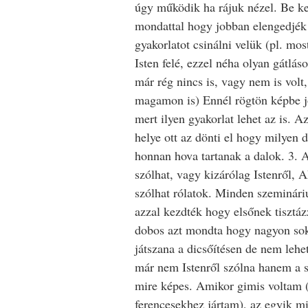
úgy működik ha rájuk nézel. Be kel
mondattal hogy jobban elengedjék
gyakorlatot csinálni velük (pl. mos
Isten felé, ezzel néha olyan gátlá
már rég nincs is, vagy nem is volt,
magamon is) Ennél rögtön képbe j
mert ilyen gyakorlat lehet az is. 
helye ott az dönti el hogy milyen d
honnan hova tartanak a dalok. 3. A
szólhat, vagy kizárólag Istenről,
szólhat rólatok. Minden szeminár
azzal kezdték hogy elsőnek tisztáz
dobos azt mondta hogy nagyon sok
játszana a dicsőítésen de nem lehe
már nem Istenről szólna hanem a s
mire képes. Amikor gimis voltam 
ferencesekhez jártam), az egyik mi