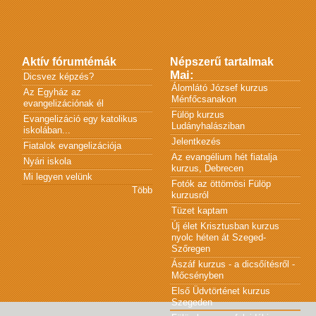
Aktív fórumtémák
Népszerű tartalmak
Mai:
Dicsvez képzés?
Álomlátó József kurzus
Az Egyház az
Ménfőcsanakon
evangelizációnak él
Fülöp kurzus
Evangelizáció egy katolikus
Ludányhalásziban
iskolában...
Jelentkezés
Fiatalok evangelizációja
Az evangélium hét fiatalja
Nyári iskola
kurzus, Debrecen
Mi legyen velünk
Fotók az öttömösi Fülöp
Több
kurzusról
Tüzet kaptam
Új élet Krisztusban kurzus
nyolc héten át Szeged-
Szőregen
Ászáf kurzus - a dicsőítésről -
Mőcsényben
Első Üdvtörténet kurzus
Szegeden