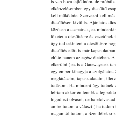
is van hova fejlődnöm, de próbálk
elképzelésemben egy dicsőítő csa
kell működnie. Szervezni kell más
dicsőítésen kívül is. Ajánlatos dic
közösen a csapatnak, ez mindenki
löketet a dicsőítésre és vezetőnek 
úgy tud tekinteni a dicsőítésre hog
dicsőítés előtt is már kapcsolatba
előtte hanem az egész életében. A
elkerülni ( ez is a Gatewayesek ta
egy ember kihagyja a szolgálatot.
meglátásaim, tapasztalataim, illetv
tudásom. Ha mindent úgy tudnék c
leírtam akkor én lennék a legbol
fogod ezt olvasni, de ha elolvasta
amire tudom a választ ( ha tudom i
magamtól tudom, a Szentlélek sok 