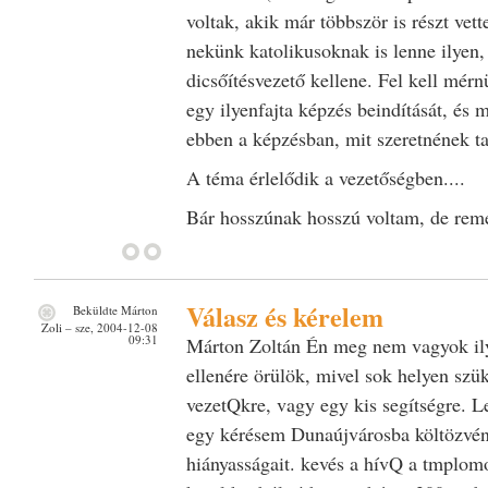
voltak, akik már többször is részt vett
nekünk katolikusoknak is lenne ilyen,
dicsőítésvezető kellene. Fel kell mér
egy ilyenfajta képzés beindítását, és 
ebben a képzésban, mit szeretnének ta
A téma érlelődik a vezetőségben....
Bár hosszúnak hosszú voltam, de rem
Válasz és kérelem
Beküldte
Márton
Zoli
– sze, 2004-12-08
09:31
Márton Zoltán Én meg nem vagyok ily
ellenére örülök, mivel sok helyen szük
vezetQkre, vagy egy kis segítségre. 
egy kérésem Dunaújvárosba költözvén
hiányasságait. kevés a hívQ a tmplo