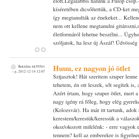
előtt.Legalábbis nálunk a Fülöp csop.
kíséretében dicsőítettük, a CD-ket me
így megtanulták az énekeket... Kelle
nem ott kellene megtanulni gitározni,o
életformáról lehetne beszélni... Úgyh
szóljatok, ha lesz új Ászáf! Üdvöss
Huuu, ez nagyon jó ötlet
Beküldte
bk50561
– p, 2012-12-14 12:07
Szijasztok! Hát szeritem szuper lenne 
tehetem, én ott leszek, sőt segítek is,
Azért írtam, hogy szuper ötlet, mert 
nagy igény rá főleg, hogy elég gyerek
(Kolozsvár). Ha már itt tartunk, adok 
kerestem/kerestük/keressük a válaszo
okoz/okozott mifelénk: - erre vagyok el
tennem? kell az emberekre is figyelne