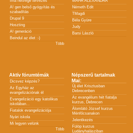
Ima hétvége tervezés
MÁHR ALEXANDRA
A! gen belső gyógyítás és
Németh Edit
szabadítás
TMagdi
Drupal 9
Béla Gyüre
Hoszting
Judy
A! generáció
Barsi László
Beindul az élet :-)
Több
Aktív fórumtémák
Népszerű tartalmak
Mai:
Dicsvez képzés?
Új élet Krisztusban
Az Egyház az
Debrecenben
evangelizációnak él
Az evangélium hét fiatalja
Evangelizáció egy katolikus
kurzus, Debrecen
iskolában...
Álomlátó József kurzus
Fiatalok evangelizációja
Ménfőcsanakon
Nyári iskola
Jelentkezés
Mi legyen velünk
Fülöp kurzus
Több
Ludányhalásziban