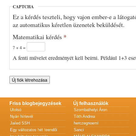
CAPTCHA
Ez a kérdés teszteli, hogy vajon ember-e a látoga
az automatikus kéretlen üzenetek beküldését.
Matematikai kérdés
*
7 + 4 =
A fenti művelet eredményét kell beírni. Például 1+3 eset
Friss blogbejegyzések
Új felhasználók
Utolsó
Szombathelyi Áron
Nyári hírlevél
Tóth Andrea
Jailed SSH
herczegnoemi
Egy változatos hét teendői
Sanci