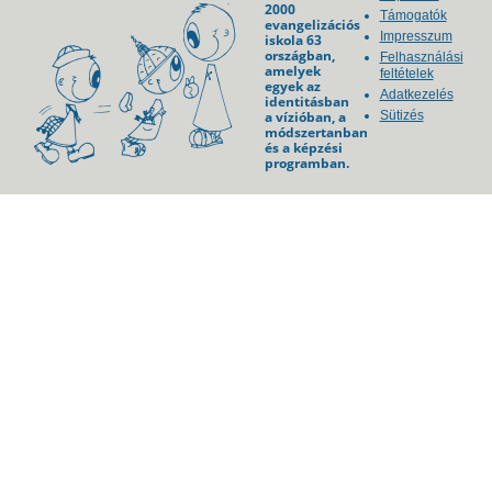
2000
Támogatók
evangelizációs
Impresszum
iskola 63
országban,
Felhasználási
amelyek
feltételek
egyek az
Adatkezelés
identitásban
a vízióban, a
Sütizés
módszertanban
és a képzési
programban.