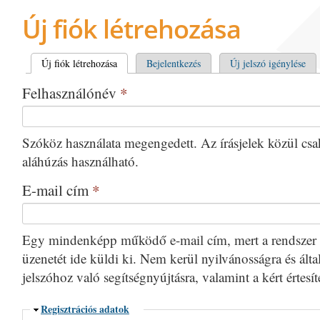
Új fiók létrehozása
Elsődleges fülek
Új fiók létrehozása
(aktív fül)
Bejelentkezés
Új jelszó igénylése
Felhasználónév
*
Szóköz használata megengedett. Az írásjelek közül csak 
aláhúzás használható.
E-mail cím
*
Egy mindenképp működő e-mail cím, mert a rendszer 
üzenetét ide küldi ki. Nem kerül nyilvánosságra és által
jelszóhoz való segítségnyújtásra, valamint a kért értesí
Elrejtés
Regisztrációs adatok