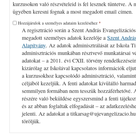
kurzusokon való részvételeid is fel lesznek tüntetve. A 
ügyében keresni fognak a most megadott email címen.
Hozzájárulok a személyes adataim kezeléséhez
*
A regisztráció során a Szent András Evangelizációs
megadott személyes adatok kezelője a
Szent András
Alapítvány
. Az adatok adminisztrálását az Iskola Ti
adminisztrációs munkában résztvevő munkatársai v
adatokat – a 2011. évi CXII. törvény rendelkezései
kizárólag az Iskolával kapcsolatos információk eljut
a kurzusokhoz kapcsolódó adminisztráció, valamint
céljából kezeljük. A fenti adatokat kívülálló harm
semmilyen formában nem tesszük hozzáférhetővé. A
részére való beküldése egyszersmind a fenti tájékoz
és az abban foglaltak elfogadását – az adatkezelésh
jelenti. Az adatokat a titkarsag@ujevangelizacio.hu
töröljük.