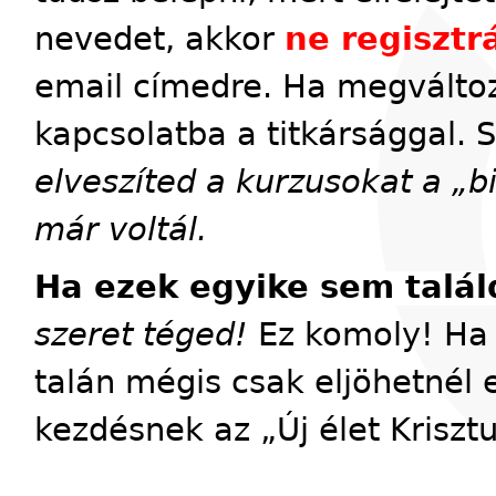
nevedet, akkor
ne regisztrá
email címedre. Ha megváltoz
kapcsolatba a titkársággal. 
elveszíted a kurzusokat a „
már voltál.
Ha ezek egyike sem talál
szeret téged!
Ez komoly! Ha 
talán mégis csak eljöhetnél 
kezdésnek az „Új élet Kriszt