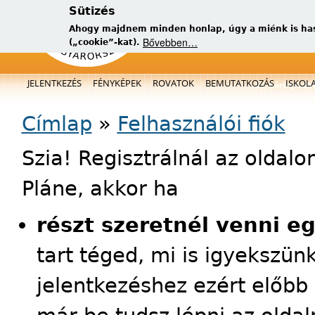
Sütizés
Ahogy majdnem minden honlap, úgy a miénk is has
Bővebben…
(„cookie”-kat).
Főmenü
JELENTKEZÉS
FÉNYKÉPEK
ROVATOK
BEMUTATKOZÁS
ISKOL
új, kérügmati
Jelenlegi hely
Címlap
»
Felhasználói fiók
Szia! Regisztrálnál az oldal
Pláne, akkor ha
részt szeretnél venni e
tart téged, mi is igyekszün
jelentkezéshez ezért előbb 