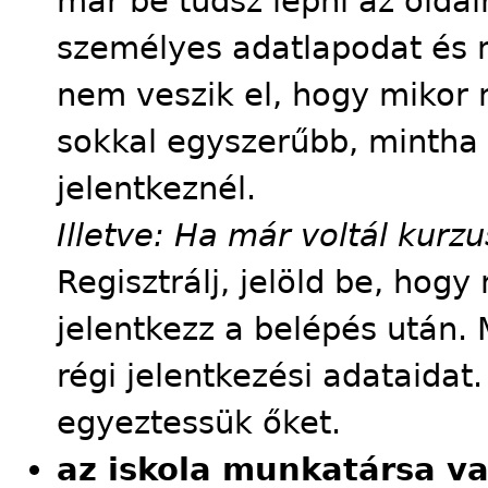
már be tudsz lépni az oldalr
személyes adatlapodat és m
nem veszik el, hogy mikor m
sokkal egyszerűbb, mintha
jelentkeznél.
Illetve: Ha már voltál kur
Regisztrálj, jelöld be, hog
jelentkezz a belépés után. 
régi jelentkezési adataidat
egyeztessük őket.
az iskola munkatársa v