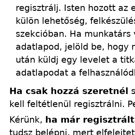
regisztrálj. Isten hozott a
külön lehetőség, felkészülés
szekcióban. Ha munkatárs 
adatlapod, jelöld be, hogy 
után küldj egy levelet a tit
adatlapodat a felhasználód
Ha csak hozzá szeretnél
s
kell feltétlenül regisztrálni. 
Kérünk,
ha már regisztrált
tudsz belépni, mert elfelejte