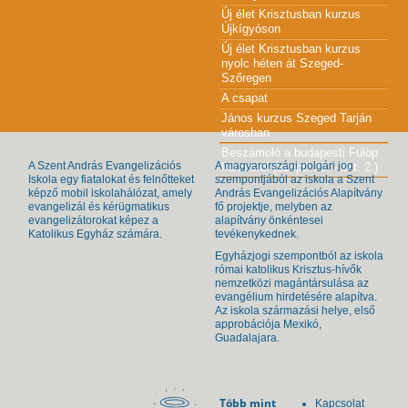
Új élet Krisztusban kurzus
Újkígyóson
Új élet Krisztusban kurzus
nyolc héten át Szeged-
Szőregen
A csapat
János kurzus Szeged Tarján
városban
Beszámoló a budapesti Fülöp
A Szent András Evangelizációs
A magyarországi polgári jog
kurzusról (szept. 30. - okt. 2.)
Iskola egy fiatalokat és felnőtteket
szempontjából az iskola a Szent
képző mobil iskolahálózat, amely
András Evangelizációs Alapítvány
evangelizál és kérügmatikus
fő projektje, melyben az
evangelizátorokat képez a
alapítvány önkéntesei
Katolikus Egyház számára.
tevékenykednek.
Egyházjogi szempontból az iskola
római katolikus Krisztus-hívők
nemzetközi magántársulása az
evangélium hirdetésére alapítva.
Az iskola származási helye, első
approbációja Mexikó,
Guadalajara.
Több mint
Kapcsolat