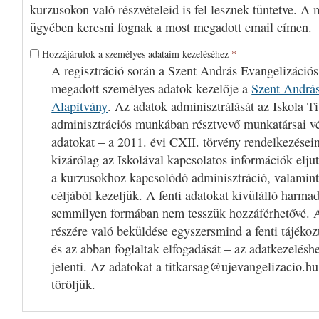
kurzusokon való részvételeid is fel lesznek tüntetve. A 
ügyében keresni fognak a most megadott email címen.
Hozzájárulok a személyes adataim kezeléséhez
*
A regisztráció során a Szent András Evangelizációs
megadott személyes adatok kezelője a
Szent András
Alapítvány
. Az adatok adminisztrálását az Iskola Ti
adminisztrációs munkában résztvevő munkatársai v
adatokat – a 2011. évi CXII. törvény rendelkezései
kizárólag az Iskolával kapcsolatos információk eljut
a kurzusokhoz kapcsolódó adminisztráció, valamint
céljából kezeljük. A fenti adatokat kívülálló harm
semmilyen formában nem tesszük hozzáférhetővé. A
részére való beküldése egyszersmind a fenti tájékoz
és az abban foglaltak elfogadását – az adatkezelésh
jelenti. Az adatokat a titkarsag@ujevangelizacio.hu
töröljük.