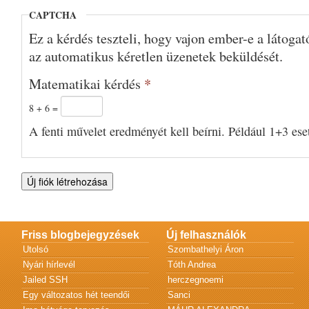
CAPTCHA
Ez a kérdés teszteli, hogy vajon ember-e a látoga
az automatikus kéretlen üzenetek beküldését.
Matematikai kérdés
*
8 + 6 =
A fenti művelet eredményét kell beírni. Például 1+3 eset
Friss blogbejegyzések
Új felhasználók
Utolsó
Szombathelyi Áron
Nyári hírlevél
Tóth Andrea
Jailed SSH
herczegnoemi
Egy változatos hét teendői
Sanci