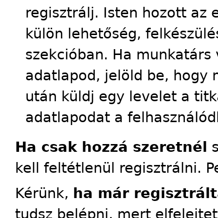
regisztrálj. Isten hozott a
külön lehetőség, felkészülés
szekcióban. Ha munkatárs 
adatlapod, jelöld be, hogy 
után küldj egy levelet a tit
adatlapodat a felhasználód
Ha csak hozzá szeretnél
s
kell feltétlenül regisztrálni. 
Kérünk,
ha már regisztrált
tudsz belépni, mert elfelejte