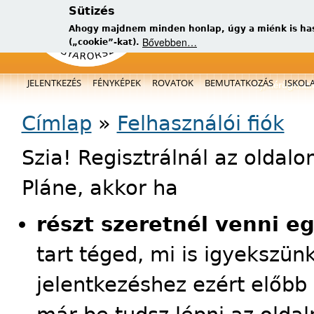
Sütizés
Ahogy majdnem minden honlap, úgy a miénk is has
Bővebben…
(„cookie”-kat).
Főmenü
JELENTKEZÉS
FÉNYKÉPEK
ROVATOK
BEMUTATKOZÁS
ISKOL
új, kérügmati
Jelenlegi hely
Címlap
»
Felhasználói fiók
Szia! Regisztrálnál az oldal
Pláne, akkor ha
részt szeretnél venni e
tart téged, mi is igyekszün
jelentkezéshez ezért előbb 