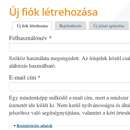
Új fiók létrehozása
Elsődleges fülek
Új fiók létrehozása
(aktív fül)
Bejelentkezés
Új jelszó igénylése
Felhasználónév
*
Szóköz használata megengedett. Az írásjelek közül csak 
aláhúzás használható.
E-mail cím
*
Egy mindenképp működő e-mail cím, mert a rendszer 
üzenetét ide küldi ki. Nem kerül nyilvánosságra és által
jelszóhoz való segítségnyújtásra, valamint a kért értesí
Elrejtés
Regisztrációs adatok