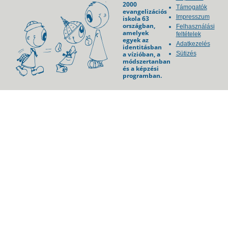
2000
Támogatók
evangelizációs
Impresszum
iskola 63
országban,
Felhasználási
amelyek
feltételek
egyek az
Adatkezelés
identitásban
a vízióban, a
Sütizés
módszertanban
és a képzési
programban.