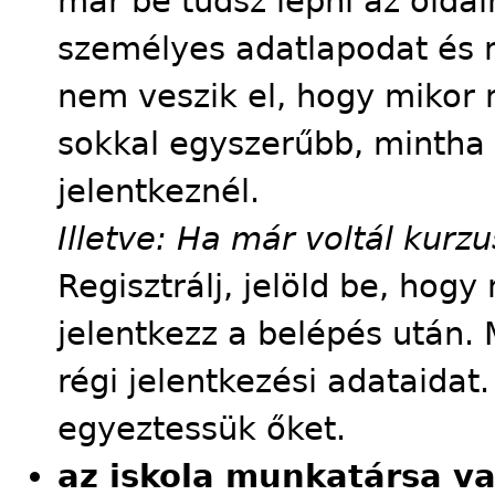
már be tudsz lépni az oldalr
személyes adatlapodat és m
nem veszik el, hogy mikor m
sokkal egyszerűbb, mintha
jelentkeznél.
Illetve: Ha már voltál kur
Regisztrálj, jelöld be, hog
jelentkezz a belépés után. 
régi jelentkezési adataidat
egyeztessük őket.
az iskola munkatársa v