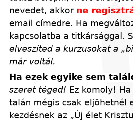
nevedet, akkor
ne regisztrá
email címedre. Ha megváltoz
kapcsolatba a titkársággal. 
elveszíted a kurzusokat a „
már voltál.
Ha ezek egyike sem talál
szeret téged!
Ez komoly! Ha 
talán mégis csak eljöhetnél 
kezdésnek az „Új élet Kriszt