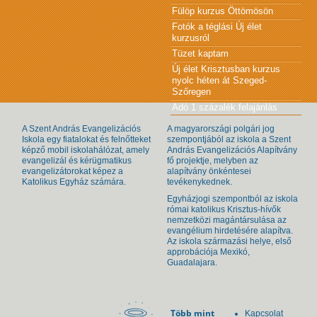
Fülöp kurzus Öttömösön
Fotók a téglási Új élet
kurzusról
Tüzet kaptam
Új élet Krisztusban kurzus
nyolc héten át Szeged-
Szőregen
Adó 1 százalék felajánlás
A Szent András Evangelizációs
A magyarországi polgári jog
Iskola egy fiatalokat és felnőtteket
szempontjából az iskola a Szent
képző mobil iskolahálózat, amely
András Evangelizációs Alapítvány
evangelizál és kérügmatikus
fő projektje, melyben az
evangelizátorokat képez a
alapítvány önkéntesei
Katolikus Egyház számára.
tevékenykednek.
Egyházjogi szempontból az iskola
római katolikus Krisztus-hívők
nemzetközi magántársulása az
evangélium hirdetésére alapítva.
Az iskola származási helye, első
approbációja Mexikó,
Guadalajara.
Több mint
Kapcsolat