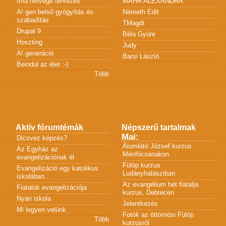
Ima hétvége tervezés
MÁHR ALEXANDRA
A! gen belső gyógyítás és
Németh Edit
szabadítás
TMagdi
Drupal 9
Béla Gyüre
Hoszting
Judy
A! generáció
Barsi László
Beindul az élet :-)
Több
Aktív fórumtémák
Népszerű tartalmak
Mai:
Dicsvez képzés?
Álomlátó József kurzus
Az Egyház az
Ménfőcsanakon
evangelizációnak él
Fülöp kurzus
Evangelizáció egy katolikus
Ludányhalásziban
iskolában...
Az evangélium hét fiatalja
Fiatalok evangelizációja
kurzus, Debrecen
Nyári iskola
Jelentkezés
Mi legyen velünk
Fotók az öttömösi Fülöp
Több
kurzusról