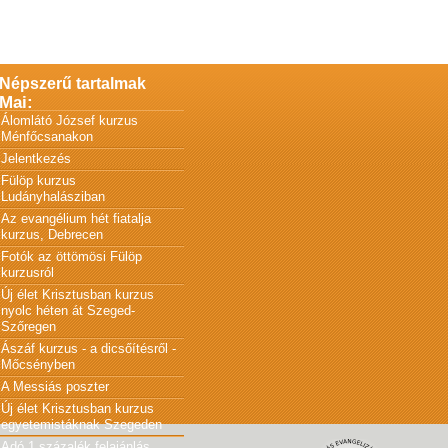
Népszerű tartalmak
Mai:
Álomlátó József kurzus
Ménfőcsanakon
Jelentkezés
Fülöp kurzus
Ludányhalásziban
Az evangélium hét fiatalja
kurzus, Debrecen
Fotók az öttömösi Fülöp
kurzusról
Új élet Krisztusban kurzus
nyolc héten át Szeged-
Szőregen
Ászáf kurzus - a dicsőítésről -
Mőcsényben
A Messiás poszter
Új élet Krisztusban kurzus
egyetemistáknak Szegeden
Adó 1 százalék felajánlás