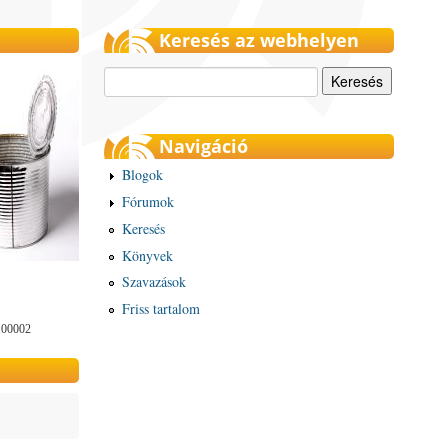
Keresés az webhelyen
Keresés
Navigáció
Blogok
Fórumok
Keresés
Könyvek
Szavazások
Friss tartalom
100002