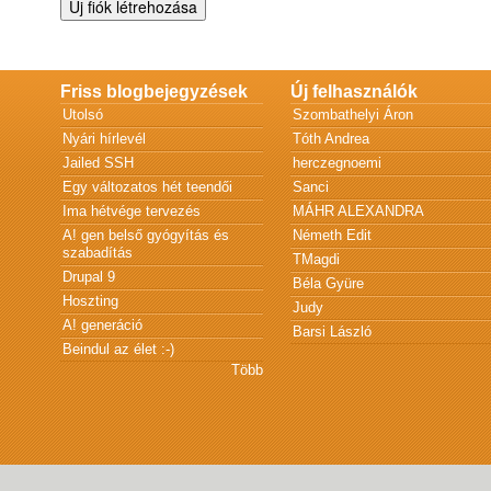
Friss blogbejegyzések
Új felhasználók
Utolsó
Szombathelyi Áron
Nyári hírlevél
Tóth Andrea
Jailed SSH
herczegnoemi
Egy változatos hét teendői
Sanci
Ima hétvége tervezés
MÁHR ALEXANDRA
A! gen belső gyógyítás és
Németh Edit
szabadítás
TMagdi
Drupal 9
Béla Gyüre
Hoszting
Judy
A! generáció
Barsi László
Beindul az élet :-)
Több