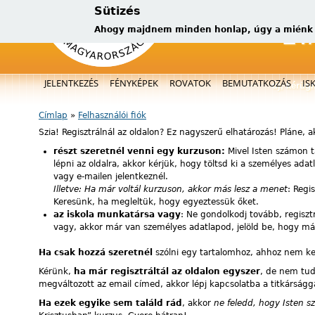
Sütizés
Ahogy majdnem minden honlap, úgy a miénk is
Főmenü
JELENTKEZÉS
FÉNYKÉPEK
ROVATOK
BEMUTATKOZÁS
IS
új, kérüg
Címlap
»
Felhasználói fiók
Jelenlegi hely
Szia! Regisztrálnál az oldalon? Ez nagyszerű elhatározás! Pláne, 
részt szeretnél venni egy kurzuson:
Mivel Isten számon t
lépni az oldalra, akkor kérjük, hogy töltsd ki a személyes ad
vagy e-mailen jelentkeznél.
Illetve: Ha már voltál kurzuson, akkor más lesz a menet
: Regi
Keresünk, ha megleltük, hogy egyeztessük őket.
az iskola munkatársa vagy
: Ne gondolkodj tovább, regiszt
vagy, akkor már van személyes adatlapod, jelöld be, hogy már 
Ha csak hozzá szeretnél
szólni egy tartalomhoz, ahhoz nem kell 
Kérünk,
ha már regisztráltál az oldalon egyszer
, de nem tuds
megváltozott az email címed, akkor lépj kapcsolatba a titkárságg
Ha ezek egyike sem találd rád
, akkor
ne feledd, hogy Isten s