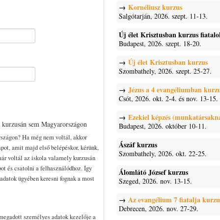
Kornéliusz kurzus
Salgótarján, 2026. szept. 11-13.
Új élet Krisztusban kurzus fiatal
Budapest, 2026. szept. 18-20.
Új élet Krisztusban kurzus
Szombathely, 2026. szept. 25-27.
Jézus a 4 evangéliumban kurz
Csót, 2026. okt. 2-4. és nov. 13-15.
Ezekiel képzés (munkatársakn
n kurzusán sem Magyarországon
Budapest, 2026. október 10-11.
rszágon? Ha még nem voltál, akkor
Ászáf kurzus
pot, amit majd első belépéskor, kérünk,
Szombathely, 2026. okt. 22-25.
már voltál az iskola valamely kurzusán
pot és csatolni a felhasználódhoz. Így
Álomlátó József kurzus
t adatok ügyében keresni fognak a most
Szeged, 2026. nov. 13-15.
Az evangélium 7 fiatalja kurzu
Debrecen, 2026. nov. 27-29.
 megadott személyes adatok kezelője a