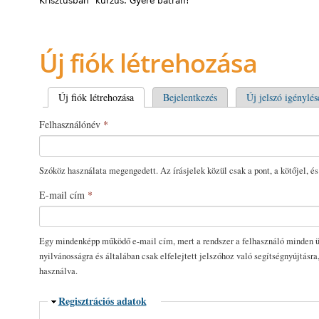
Krisztusban” kurzus. Gyere bátran!
Új fiók létrehozása
Elsődleges fülek
Új fiók létrehozása
(aktív fül)
Bejelentkezés
Új jelszó igénylés
Felhasználónév
*
Szóköz használata megengedett. Az írásjelek közül csak a pont, a kötőjel, és
E-mail cím
*
Egy mindenképp működő e-mail cím, mert a rendszer a felhasználó minden üz
nyilvánosságra és általában csak elfelejtett jelszóhoz való segítségnyújtásra
használva.
Elrejtés
Regisztrációs adatok