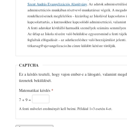
Szent András Evangelizációs Alapítvány
. Az adatok adminisztrálásá
adminisztrációs munkában résztvevő munkatársai végzik. A megadott
rendelkezéseinek megfelelően – kizárólag az Iskolával kapcsolatos i
kapcsolattartás, a kurzusokhoz kapcsolódó adminisztráció, valamint 
A fenti adatokat kívülálló harmadik személyek számára semmilyen 
Az űrlap az Iskola részére való beküldése egyszersmind a fenti tájé
foglaltak elfogadását – az adatkezeléshez való hozzájárulást jelenti
titkarsag@ujevangelizacio.hu címre küldött kérésre töröljük.
CAPTCHA
Ez a kérdés teszteli, hogy vajon ember-e a látogató, valamint mege
üzenetek beküldését.
Matematikai kérdés
*
7 + 9 =
A fenti művelet eredményét kell beírni. Például 1+3 esetén 4-et.