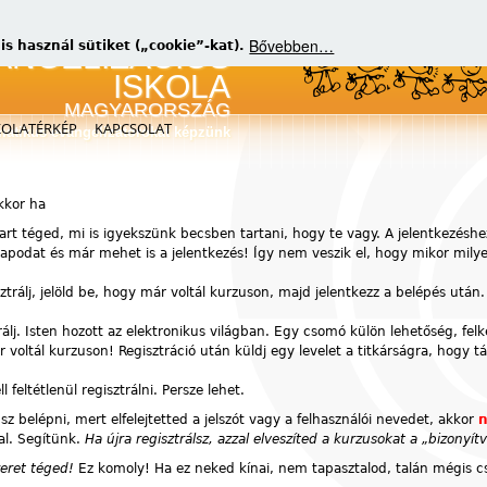
Bővebben…
 használ sütiket („cookie”-kat).
KOLATÉRKÉP
KAPCSOLAT
matikus evangelizátorokat képzünk
akkor ha
art téged, mi is igyekszünk becsben tartani, hogy te vagy. A jelentkezéshe
atlapodat és már mehet is a jelentkezés! Így nem veszik el, hogy mikor mil
sztrálj, jelöld be, hogy már voltál kurzuson, majd jelentkezz a belépés után.
rálj. Isten hozott az elektronikus világban. Egy csomó külön lehetőség, fel
voltál kurzuson! Regisztráció után küldj egy levelet a titkárságra, hogy t
feltétlenül regisztrálni. Persze lehet.
z belépni, mert elfelejtetted a jelszót vagy a felhasználói nevedet, akkor
n
al. Segítünk.
Ha újra regisztrálsz, azzal elveszíted a kurzusokat a „bizony
zeret téged!
Ez komoly! Ha ez neked kínai, nem tapasztalod, talán mégis cs