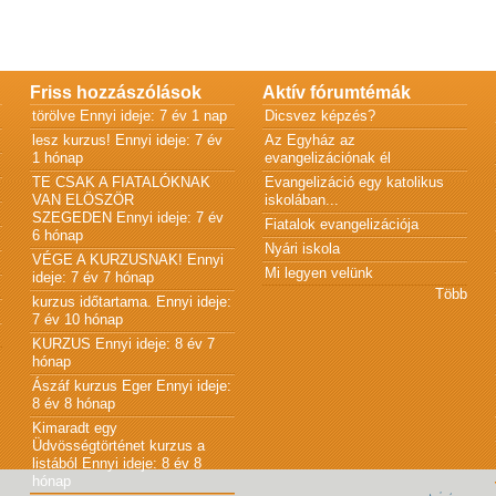
Friss hozzászólások
Aktív fórumtémák
törölve
Ennyi ideje: 7 év 1 nap
Dicsvez képzés?
lesz kurzus!
Ennyi ideje: 7 év
Az Egyház az
1 hónap
evangelizációnak él
TE CSAK A FIATALÓKNAK
Evangelizáció egy katolikus
VAN ELÖSZÖR
iskolában...
SZEGEDEN
Ennyi ideje: 7 év
Fiatalok evangelizációja
6 hónap
Nyári iskola
VÉGE A KURZUSNAK!
Ennyi
Mi legyen velünk
ideje: 7 év 7 hónap
Több
kurzus időtartama.
Ennyi ideje:
7 év 10 hónap
KURZUS
Ennyi ideje: 8 év 7
hónap
Ászáf kurzus Eger
Ennyi ideje:
8 év 8 hónap
Kimaradt egy
Üdvösségtörténet kurzus a
listából
Ennyi ideje: 8 év 8
hónap