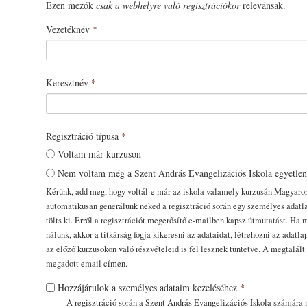
Ezen mezők
csak a webhelyre való regisztrációkor
relevánsak.
Vezetéknév
*
Keresztnév
*
Regisztráció típusa
*
Voltam már kurzuson
Nem voltam még a Szent András Evangelizációs Iskola egyetle
Kérünk, add meg, hogy voltál-e már az iskola valamely kurzusán Magyaro
automatikusan generálunk neked a regisztráció során egy személyes adatla
tölts ki. Erről a regisztrációt megerősítő e-mailben kapsz útmutatást. Ha 
nálunk, akkor a titkárság fogja kikeresni az adataidat, létrehozni az adatla
az előző kurzusokon való részvételeid is fel lesznek tüntetve. A megtalál
megadott email címen.
Hozzájárulok a személyes adataim kezeléséhez
*
A regisztráció során a Szent András Evangelizációs Iskola számára