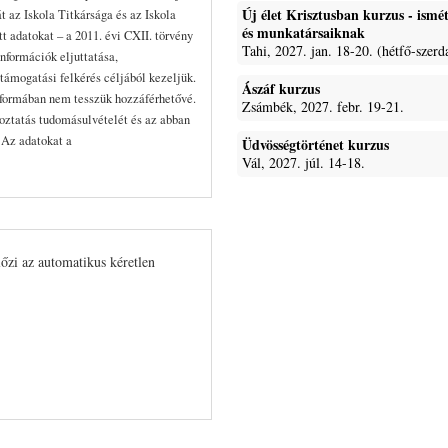
Új élet Krisztusban kurzus - ism
t az Iskola Titkársága és az Iskola
és munkatársaiknak
 adatokat – a 2011. évi CXII. törvény
Tahi, 2027. jan. 18-20. (hétfő-szerd
nformációk eljuttatása,
támogatási felkérés céljából kezeljük.
Ászáf kurzus
formában nem tesszük hozzáférhetővé.
Zsámbék, 2027. febr. 19-21.
koztatás tudomásulvételét és az abban
. Az adatokat a
Üdvösségtörténet kurzus
Vál, 2027. júl. 14-18.
lőzi az automatikus kéretlen