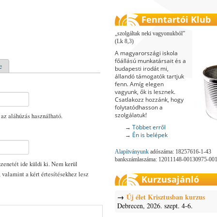
Fenntartói Klub
szolgáltak neki vagyonukból
(Lk 8,3)
A magyarországi iskola
főállású munkatársait és a
e
budapesti irodát mi,
állandó támogatók tartjuk
fenn. Amíg elegen
vagyunk, ők is lesznek.
Csatlakozz hozzánk, hogy
folytatódhasson a
szolgálatuk!
 az aláhúzás használható.
→
Többet erről
→
Én is belépek
Alapítványunk
adószáma: 18257616-1-43
bankszámlaszáma: 12011148-00130975-00
enetét ide küldi ki. Nem kerül
, valamint a kért értesítésekhez lesz
Kurzusajánló
Új élet Krisztusban kurzus
Debrecen, 2026. szept. 4-6.