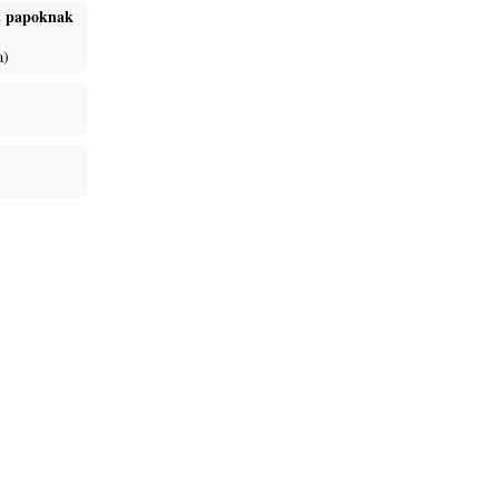
ét papoknak
a)