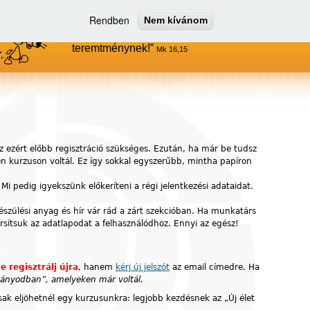
Rendben
Nem kívánom
Menjetek el az egész világra, és
hirdessétek az evangéliumot minden
teremtménynek!
Mk 16,15
z ezért előbb regisztráció szükséges. Ezután, ha már be tudsz
yen kurzuson voltál. Ez így sokkal egyszerűbb, mintha papíron
 Mi pedig igyekszünk előkeríteni a régi jelentkezési adataidat.
készülési anyag és hír vár rád a zárt szekcióban. Ha munkatárs
ársítsuk az adatlapodat a felhasználódhoz. Ennyi az egész!
e regisztrálj újra
, hanem
kérj új jelszót
az email címedre. Ha
ítványodban”, amelyeken már voltál.
ak eljöhetnél egy kurzusunkra: legjobb kezdésnek az „Új élet