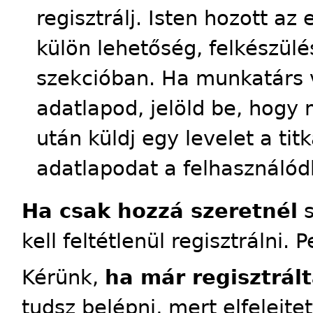
regisztrálj. Isten hozott a
külön lehetőség, felkészülés
szekcióban. Ha munkatárs 
adatlapod, jelöld be, hogy 
után küldj egy levelet a tit
adatlapodat a felhasználód
Ha csak hozzá szeretnél
s
kell feltétlenül regisztrálni. 
Kérünk,
ha már regisztrált
tudsz belépni, mert elfelejte