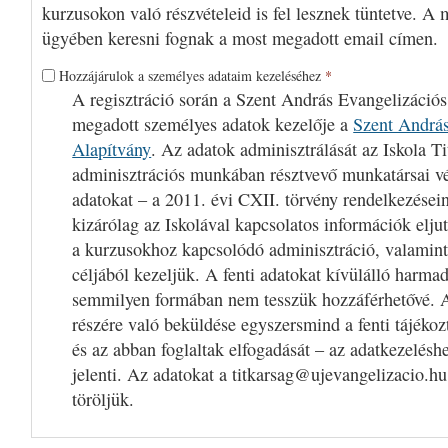
kurzusokon való részvételeid is fel lesznek tüntetve. A 
ügyében keresni fognak a most megadott email címen.
Hozzájárulok a személyes adataim kezeléséhez
*
A regisztráció során a Szent András Evangelizációs
megadott személyes adatok kezelője a
Szent András
Alapítvány
. Az adatok adminisztrálását az Iskola Ti
adminisztrációs munkában résztvevő munkatársai v
adatokat – a 2011. évi CXII. törvény rendelkezései
kizárólag az Iskolával kapcsolatos információk eljut
a kurzusokhoz kapcsolódó adminisztráció, valamint
céljából kezeljük. A fenti adatokat kívülálló harm
semmilyen formában nem tesszük hozzáférhetővé. A
részére való beküldése egyszersmind a fenti tájékoz
és az abban foglaltak elfogadását – az adatkezelésh
jelenti. Az adatokat a titkarsag@ujevangelizacio.hu
töröljük.