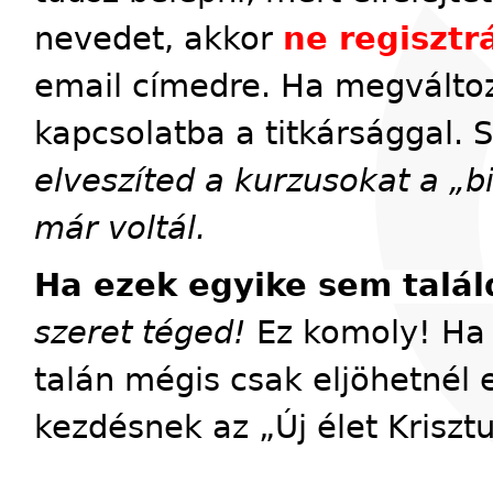
nevedet, akkor
ne regisztrá
email címedre. Ha megváltoz
kapcsolatba a titkársággal. 
elveszíted a kurzusokat a „
már voltál.
Ha ezek egyike sem talál
szeret téged!
Ez komoly! Ha 
talán mégis csak eljöhetnél 
kezdésnek az „Új élet Kriszt