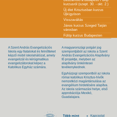
kurzusról (szept. 30. - okt. 2.)
Új élet Krisztusban kurzus
Újkígyóson
Visszaváltás
János kurzus Szeged Tarján
városban
Fülöp kurzus Budapesten
A Szent András Evangelizációs
A magyarországi polgári jog
Iskola egy fiatalokat és felnőtteket
szempontjából az iskola a Szent
képző mobil iskolahálózat, amely
András Evangelizációs Alapítvány
evangelizál és kérügmatikus
fő projektje, melyben az
evangelizátorokat képez a
alapítvány önkéntesei
Katolikus Egyház számára.
tevékenykednek.
Egyházjogi szempontból az iskola
római katolikus Krisztus-hívők
nemzetközi magántársulása az
evangélium hirdetésére alapítva.
Az iskola származási helye, első
approbációja Mexikó,
Guadalajara.
Több mint
Kapcsolat