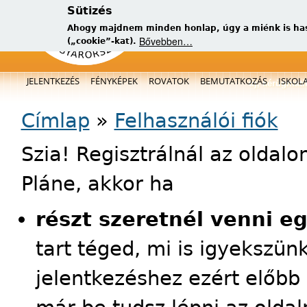
Sütizés
Ahogy majdnem minden honlap, úgy a miénk is has
Bővebben…
(„cookie”-kat).
Főmenü
JELENTKEZÉS
FÉNYKÉPEK
ROVATOK
BEMUTATKOZÁS
ISKOL
új, kérügmati
Jelenlegi hely
Címlap
»
Felhasználói fiók
Szia! Regisztrálnál az oldal
Pláne, akkor ha
részt szeretnél venni e
tart téged, mi is igyekszün
jelentkezéshez ezért előbb 