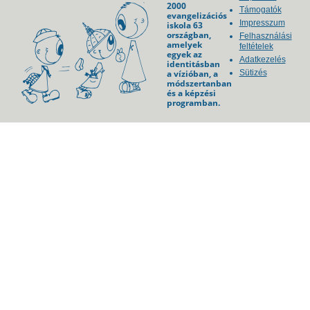
2000
Támogatók
evangelizációs
Impresszum
iskola 63
országban,
Felhasználási
amelyek
feltételek
egyek az
Adatkezelés
identitásban
a vízióban, a
Sütizés
módszertanban
és a képzési
programban.