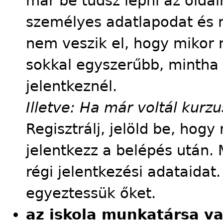
már be tudsz lépni az oldalr
személyes adatlapodat és m
nem veszik el, hogy mikor m
sokkal egyszerűbb, mintha
jelentkeznél.
Illetve: Ha már voltál kur
Regisztrálj, jelöld be, hog
jelentkezz a belépés után. 
régi jelentkezési adataidat
egyeztessük őket.
az iskola munkatársa v