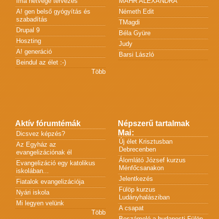
Ima hétvége tervezés
MÁHR ALEXANDRA
A! gen belső gyógyítás és
Németh Edit
szabadítás
TMagdi
Drupal 9
Béla Gyüre
Hoszting
Judy
A! generáció
Barsi László
Beindul az élet :-)
Több
Aktív fórumtémák
Népszerű tartalmak
Mai:
Dicsvez képzés?
Új élet Krisztusban
Az Egyház az
Debrecenben
evangelizációnak él
Álomlátó József kurzus
Evangelizáció egy katolikus
Ménfőcsanakon
iskolában...
Jelentkezés
Fiatalok evangelizációja
Fülöp kurzus
Nyári iskola
Ludányhalásziban
Mi legyen velünk
A csapat
Több
Beszámoló a budapesti Fülöp