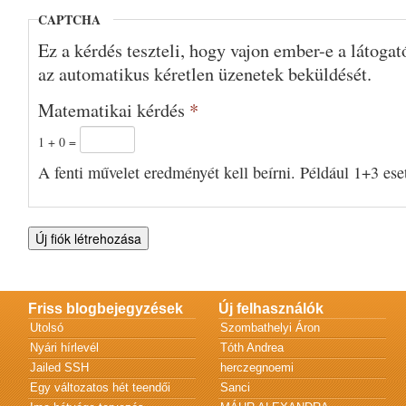
CAPTCHA
Ez a kérdés teszteli, hogy vajon ember-e a látoga
az automatikus kéretlen üzenetek beküldését.
Matematikai kérdés
*
1 + 0 =
A fenti művelet eredményét kell beírni. Például 1+3 eset
Friss blogbejegyzések
Új felhasználók
Utolsó
Szombathelyi Áron
Nyári hírlevél
Tóth Andrea
Jailed SSH
herczegnoemi
Egy változatos hét teendői
Sanci