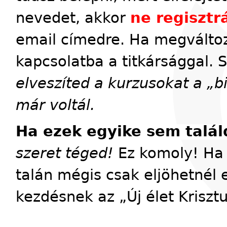
nevedet, akkor
ne regisztrá
email címedre. Ha megváltoz
kapcsolatba a titkársággal. 
elveszíted a kurzusokat a „
már voltál.
Ha ezek egyike sem talál
szeret téged!
Ez komoly! Ha 
talán mégis csak eljöhetnél 
kezdésnek az „Új élet Kriszt