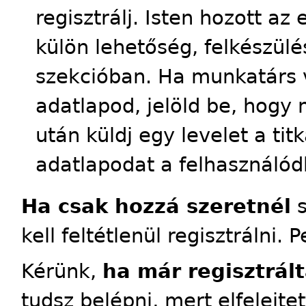
regisztrálj. Isten hozott a
külön lehetőség, felkészülés
szekcióban. Ha munkatárs 
adatlapod, jelöld be, hogy 
után küldj egy levelet a tit
adatlapodat a felhasználód
Ha csak hozzá szeretnél
s
kell feltétlenül regisztrálni. 
Kérünk,
ha már regisztrált
tudsz belépni, mert elfelejte