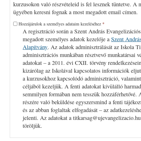
kurzusokon való részvételeid is fel lesznek tüntetve. A 
ügyében keresni fognak a most megadott email címen.
Hozzájárulok a személyes adataim kezeléséhez
*
A regisztráció során a Szent András Evangelizációs
megadott személyes adatok kezelője a
Szent András
Alapítvány
. Az adatok adminisztrálását az Iskola Ti
adminisztrációs munkában résztvevő munkatársai v
adatokat – a 2011. évi CXII. törvény rendelkezései
kizárólag az Iskolával kapcsolatos információk eljut
a kurzusokhoz kapcsolódó adminisztráció, valamint
céljából kezeljük. A fenti adatokat kívülálló harm
semmilyen formában nem tesszük hozzáférhetővé. A
részére való beküldése egyszersmind a fenti tájékoz
és az abban foglaltak elfogadását – az adatkezelésh
jelenti. Az adatokat a titkarsag@ujevangelizacio.hu
töröljük.