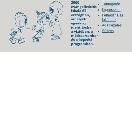
2000
Támogatók
evangelizációs
Impresszum
iskola 63
országban,
Felhasználási
amelyek
feltételek
egyek az
Adatkezelés
identitásban
a vízióban, a
Sütizés
módszertanban
és a képzési
programban.