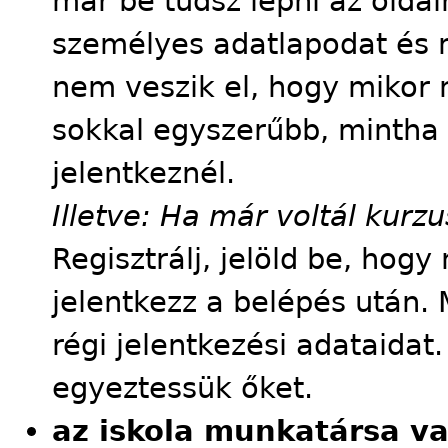
már be tudsz lépni az oldalr
személyes adatlapodat és m
nem veszik el, hogy mikor m
sokkal egyszerűbb, mintha
jelentkeznél.
Illetve: Ha már voltál kur
Regisztrálj, jelöld be, hog
jelentkezz a belépés után. 
régi jelentkezési adataidat
egyeztessük őket.
az iskola munkatársa v