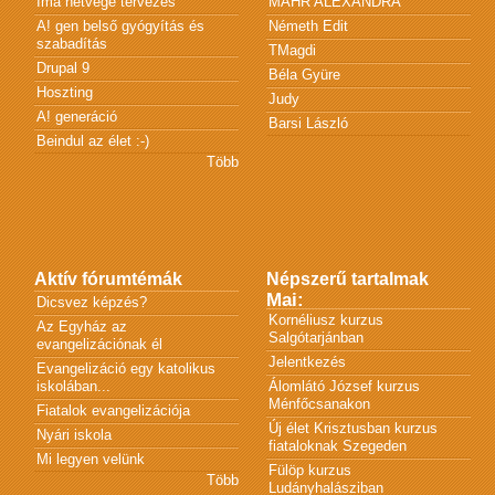
Ima hétvége tervezés
MÁHR ALEXANDRA
A! gen belső gyógyítás és
Németh Edit
szabadítás
TMagdi
Drupal 9
Béla Gyüre
Hoszting
Judy
A! generáció
Barsi László
Beindul az élet :-)
Több
Aktív fórumtémák
Népszerű tartalmak
Mai:
Dicsvez képzés?
Kornéliusz kurzus
Az Egyház az
Salgótarjánban
evangelizációnak él
Jelentkezés
Evangelizáció egy katolikus
iskolában...
Álomlátó József kurzus
Ménfőcsanakon
Fiatalok evangelizációja
Új élet Krisztusban kurzus
Nyári iskola
fiataloknak Szegeden
Mi legyen velünk
Fülöp kurzus
Több
Ludányhalásziban