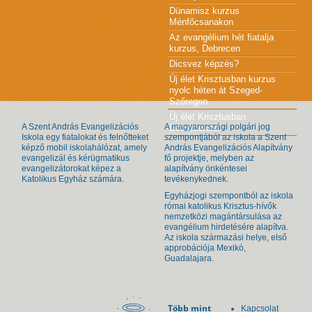
Dünamisz kurzus
Ménfőcsanakon
Az evangélium hét fiatalja
kurzus, Debrecen
Dicsvez képzés?
Új élet Krisztusban kurzus
nyolc héten át Szeged-
Szőregen
Új élet Krisztusban
A Szent András Evangelizációs
A magyarországi polgári jog
Debrecenben
Iskola egy fiatalokat és felnőtteket
szempontjából az iskola a Szent
képző mobil iskolahálózat, amely
András Evangelizációs Alapítvány
evangelizál és kérügmatikus
fő projektje, melyben az
evangelizátorokat képez a
alapítvány önkéntesei
Katolikus Egyház számára.
tevékenykednek.
Egyházjogi szempontból az iskola
római katolikus Krisztus-hívők
nemzetközi magántársulása az
evangélium hirdetésére alapítva.
Az iskola származási helye, első
approbációja Mexikó,
Guadalajara.
Több mint
Kapcsolat