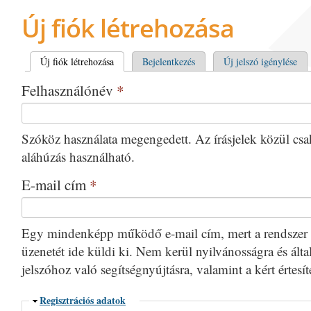
Új fiók létrehozása
Elsődleges fülek
Új fiók létrehozása
(aktív fül)
Bejelentkezés
Új jelszó igénylése
Felhasználónév
*
Szóköz használata megengedett. Az írásjelek közül csak 
aláhúzás használható.
E-mail cím
*
Egy mindenképp működő e-mail cím, mert a rendszer 
üzenetét ide küldi ki. Nem kerül nyilvánosságra és által
jelszóhoz való segítségnyújtásra, valamint a kért értesí
Elrejtés
Regisztrációs adatok