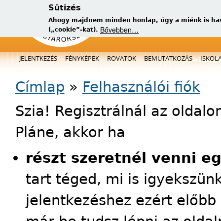
Sütizés
Ahogy majdnem minden honlap, úgy a miénk is has
Bővebben…
(„cookie”-kat).
Főmenü
JELENTKEZÉS
FÉNYKÉPEK
ROVATOK
BEMUTATKOZÁS
ISKOL
új, kérügmati
Jelenlegi hely
Címlap
»
Felhasználói fiók
Szia! Regisztrálnál az oldal
Pláne, akkor ha
részt szeretnél venni e
tart téged, mi is igyekszün
jelentkezéshez ezért előbb 