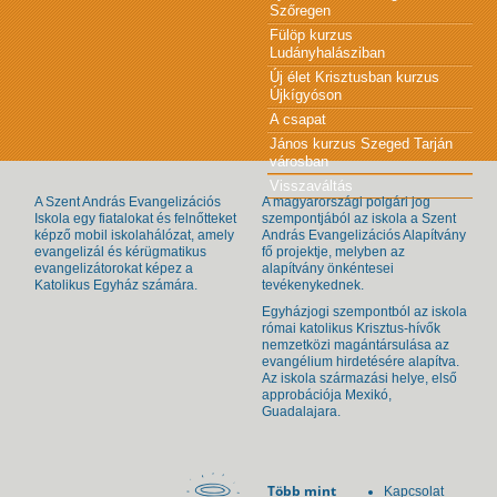
Szőregen
Fülöp kurzus
Ludányhalásziban
Új élet Krisztusban kurzus
Újkígyóson
A csapat
János kurzus Szeged Tarján
városban
Visszaváltás
A Szent András Evangelizációs
A magyarországi polgári jog
Iskola egy fiatalokat és felnőtteket
szempontjából az iskola a Szent
képző mobil iskolahálózat, amely
András Evangelizációs Alapítvány
evangelizál és kérügmatikus
fő projektje, melyben az
evangelizátorokat képez a
alapítvány önkéntesei
Katolikus Egyház számára.
tevékenykednek.
Egyházjogi szempontból az iskola
római katolikus Krisztus-hívők
nemzetközi magántársulása az
evangélium hirdetésére alapítva.
Az iskola származási helye, első
approbációja Mexikó,
Guadalajara.
Több mint
Kapcsolat