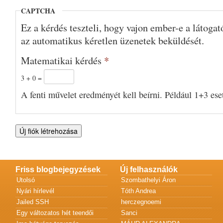
CAPTCHA
Ez a kérdés teszteli, hogy vajon ember-e a látoga
az automatikus kéretlen üzenetek beküldését.
Matematikai kérdés
*
3 + 0 =
A fenti művelet eredményét kell beírni. Például 1+3 eset
Friss blogbejegyzések
Új felhasználók
Utolsó
Szombathelyi Áron
Nyári hírlevél
Tóth Andrea
Jailed SSH
herczegnoemi
Egy változatos hét teendői
Sanci