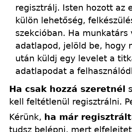
regisztrálj. Isten hozott a
külön lehetőség, felkészülés
szekcióban. Ha munkatárs 
adatlapod, jelöld be, hogy 
után küldj egy levelet a tit
adatlapodat a felhasználód
Ha csak hozzá szeretnél
s
kell feltétlenül regisztrálni. 
Kérünk,
ha már regisztrált
tudsz belépni, mert elfelejte