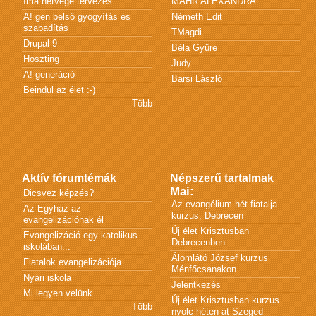
Ima hétvége tervezés
MÁHR ALEXANDRA
A! gen belső gyógyítás és
Németh Edit
szabadítás
TMagdi
Drupal 9
Béla Gyüre
Hoszting
Judy
A! generáció
Barsi László
Beindul az élet :-)
Több
Aktív fórumtémák
Népszerű tartalmak
Mai:
Dicsvez képzés?
Az evangélium hét fiatalja
Az Egyház az
kurzus, Debrecen
evangelizációnak él
Új élet Krisztusban
Evangelizáció egy katolikus
Debrecenben
iskolában...
Álomlátó József kurzus
Fiatalok evangelizációja
Ménfőcsanakon
Nyári iskola
Jelentkezés
Mi legyen velünk
Új élet Krisztusban kurzus
Több
nyolc héten át Szeged-