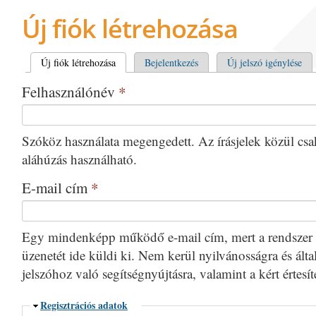
Új fiók létrehozása
Elsődleges fülek
Új fiók létrehozása
(aktív fül)
Bejelentkezés
Új jelszó igénylése
Felhasználónév
*
Szóköz használata megengedett. Az írásjelek közül csak 
aláhúzás használható.
E-mail cím
*
Egy mindenképp működő e-mail cím, mert a rendszer 
üzenetét ide küldi ki. Nem kerül nyilvánosságra és által
jelszóhoz való segítségnyújtásra, valamint a kért értesí
Elrejtés
Regisztrációs adatok