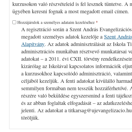
kurzusokon való részvételeid is fel lesznek tüntetve. A 
ügyében keresni fognak a most megadott email címen.
Hozzájárulok a személyes adataim kezeléséhez
*
A regisztráció során a Szent András Evangelizációs
megadott személyes adatok kezelője a
Szent András
Alapítvány
. Az adatok adminisztrálását az Iskola Ti
adminisztrációs munkában résztvevő munkatársai v
adatokat – a 2011. évi CXII. törvény rendelkezései
kizárólag az Iskolával kapcsolatos információk eljut
a kurzusokhoz kapcsolódó adminisztráció, valamint
céljából kezeljük. A fenti adatokat kívülálló harm
semmilyen formában nem tesszük hozzáférhetővé. A
részére való beküldése egyszersmind a fenti tájékoz
és az abban foglaltak elfogadását – az adatkezelésh
jelenti. Az adatokat a titkarsag@ujevangelizacio.hu
töröljük.