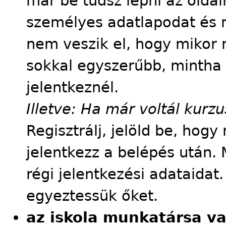
már be tudsz lépni az oldalr
személyes adatlapodat és m
nem veszik el, hogy mikor m
sokkal egyszerűbb, mintha
jelentkeznél.
Illetve: Ha már voltál kur
Regisztrálj, jelöld be, hog
jelentkezz a belépés után. 
régi jelentkezési adataidat
egyeztessük őket.
az iskola munkatársa v