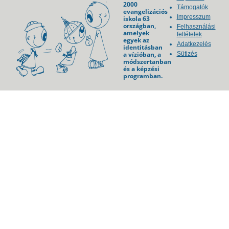
2000
Támogatók
evangelizációs
Impresszum
iskola 63
országban,
Felhasználási
amelyek
feltételek
egyek az
Adatkezelés
identitásban
a vízióban, a
Sütizés
módszertanban
és a képzési
programban.