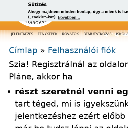
Sütizés
Ahogy majdnem minden honlap, úgy a miénk is has
Bővebben…
(„cookie”-kat).
Főmenü
JELENTKEZÉS
FÉNYKÉPEK
ROVATOK
BEMUTATKOZÁS
ISKOL
új, kérügmati
Jelenlegi hely
Címlap
»
Felhasználói fiók
Szia! Regisztrálnál az oldal
Pláne, akkor ha
részt szeretnél venni e
tart téged, mi is igyekszün
jelentkezéshez ezért előbb 