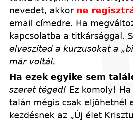
nevedet, akkor
ne regisztrá
email címedre. Ha megváltoz
kapcsolatba a titkársággal. 
elveszíted a kurzusokat a „
már voltál.
Ha ezek egyike sem talál
szeret téged!
Ez komoly! Ha 
talán mégis csak eljöhetnél 
kezdésnek az „Új élet Kriszt