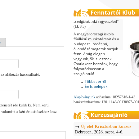
Fenntartói Klub
szolgáltak neki vagyonukból
(Lk 8,3)
A magyarországi iskola
főállású munkatársait és a
e
budapesti irodát mi,
állandó támogatók tartjuk
fenn. Amíg elegen
vagyunk, ők is lesznek.
Csatlakozz hozzánk, hogy
folytatódhasson a
szolgálatuk!
 az aláhúzás használható.
→
Többet erről
→
Én is belépek
Alapítványunk
adószáma: 18257616-1-43
bankszámlaszáma: 12011148-00130975-00
enetét ide küldi ki. Nem kerül
, valamint a kért értesítésekhez lesz
Kurzusajánló
Új élet Krisztusban kurzus
Debrecen, 2026. szept. 4-6.