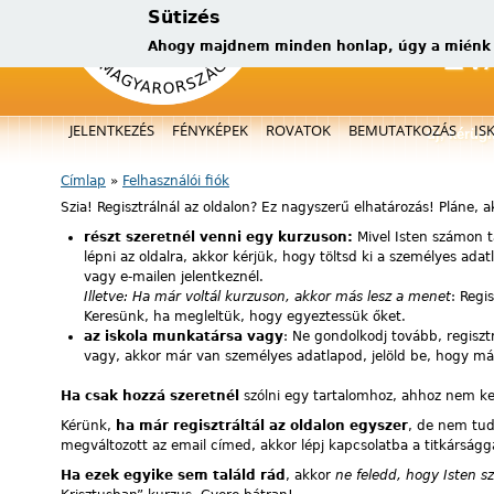
Sütizés
Ahogy majdnem minden honlap, úgy a miénk is
Főmenü
JELENTKEZÉS
FÉNYKÉPEK
ROVATOK
BEMUTATKOZÁS
IS
új, kérüg
Címlap
»
Felhasználói fiók
Jelenlegi hely
Szia! Regisztrálnál az oldalon? Ez nagyszerű elhatározás! Pláne, 
részt szeretnél venni egy kurzuson:
Mivel Isten számon t
lépni az oldalra, akkor kérjük, hogy töltsd ki a személyes ad
vagy e-mailen jelentkeznél.
Illetve: Ha már voltál kurzuson, akkor más lesz a menet
: Regi
Keresünk, ha megleltük, hogy egyeztessük őket.
az iskola munkatársa vagy
: Ne gondolkodj tovább, regiszt
vagy, akkor már van személyes adatlapod, jelöld be, hogy már 
Ha csak hozzá szeretnél
szólni egy tartalomhoz, ahhoz nem kell 
Kérünk,
ha már regisztráltál az oldalon egyszer
, de nem tuds
megváltozott az email címed, akkor lépj kapcsolatba a titkárságg
Ha ezek egyike sem találd rád
, akkor
ne feledd, hogy Isten s