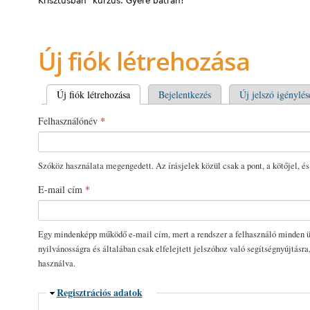
Krisztusban” kurzus. Gyere bátran!
Új fiók létrehozása
Elsődleges fülek
Új fiók létrehozása
(aktív fül)
Bejelentkezés
Új jelszó igénylés
Felhasználónév
*
Szóköz használata megengedett. Az írásjelek közül csak a pont, a kötőjel, és
E-mail cím
*
Egy mindenképp működő e-mail cím, mert a rendszer a felhasználó minden üz
nyilvánosságra és általában csak elfelejtett jelszóhoz való segítségnyújtásra
használva.
Elrejtés
Regisztrációs adatok