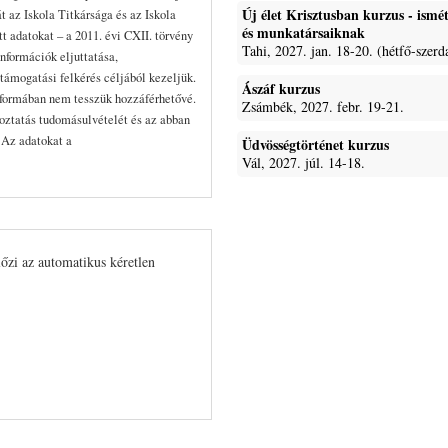
Új élet Krisztusban kurzus - ism
t az Iskola Titkársága és az Iskola
és munkatársaiknak
 adatokat – a 2011. évi CXII. törvény
Tahi, 2027. jan. 18-20. (hétfő-szerd
nformációk eljuttatása,
támogatási felkérés céljából kezeljük.
Ászáf kurzus
formában nem tesszük hozzáférhetővé.
Zsámbék, 2027. febr. 19-21.
koztatás tudomásulvételét és az abban
. Az adatokat a
Üdvösségtörténet kurzus
Vál, 2027. júl. 14-18.
lőzi az automatikus kéretlen