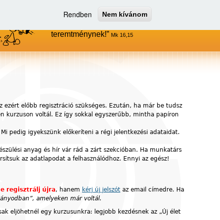
Rendben
Nem kívánom
Menjetek el az egész világra, és
hirdessétek az evangéliumot minden
teremtménynek!
Mk 16,15
z ezért előbb regisztráció szükséges. Ezután, ha már be tudsz
yen kurzuson voltál. Ez így sokkal egyszerűbb, mintha papíron
 Mi pedig igyekszünk előkeríteni a régi jelentkezési adataidat.
készülési anyag és hír vár rád a zárt szekcióban. Ha munkatárs
ársítsuk az adatlapodat a felhasználódhoz. Ennyi az egész!
e regisztrálj újra
, hanem
kérj új jelszót
az email címedre. Ha
ítványodban”, amelyeken már voltál.
ak eljöhetnél egy kurzusunkra: legjobb kezdésnek az „Új élet