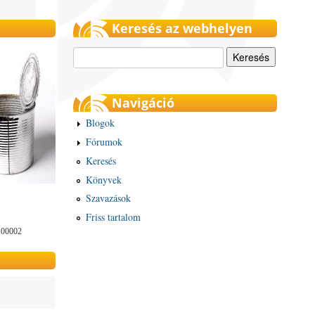
Keresés az webhelyen
Keresés
Navigáció
Blogok
Fórumok
Keresés
Könyvek
Szavazások
Friss tartalom
100002