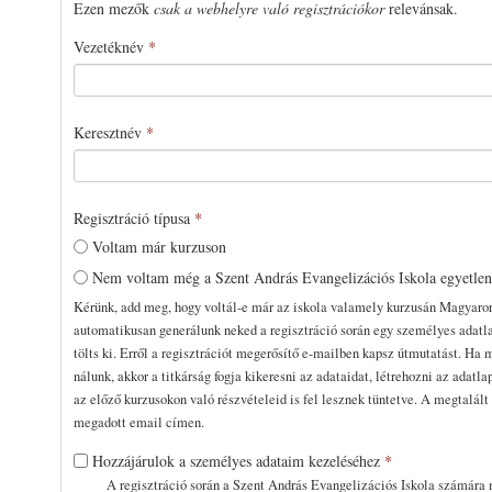
Ezen mezők
csak a webhelyre való regisztrációkor
relevánsak.
Vezetéknév
*
Keresztnév
*
Regisztráció típusa
*
Voltam már kurzuson
Nem voltam még a Szent András Evangelizációs Iskola egyetle
Kérünk, add meg, hogy voltál-e már az iskola valamely kurzusán Magyaro
automatikusan generálunk neked a regisztráció során egy személyes adatla
tölts ki. Erről a regisztrációt megerősítő e-mailben kapsz útmutatást. Ha 
nálunk, akkor a titkárság fogja kikeresni az adataidat, létrehozni az adatla
az előző kurzusokon való részvételeid is fel lesznek tüntetve. A megtalál
megadott email címen.
Hozzájárulok a személyes adataim kezeléséhez
*
A regisztráció során a Szent András Evangelizációs Iskola számára