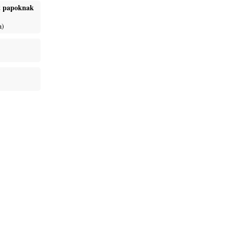
ét papoknak
a)