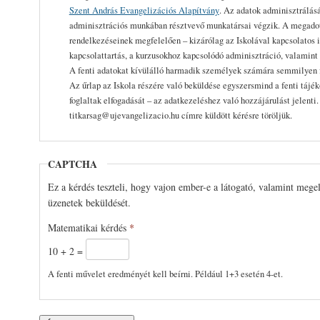
Szent András Evangelizációs Alapítvány
. Az adatok adminisztrálásá
adminisztrációs munkában résztvevő munkatársai végzik. A megadott
rendelkezéseinek megfelelően – kizárólag az Iskolával kapcsolatos i
kapcsolattartás, a kurzusokhoz kapcsolódó adminisztráció, valamint 
A fenti adatokat kívülálló harmadik személyek számára semmilyen 
Az űrlap az Iskola részére való beküldése egyszersmind a fenti tájé
foglaltak elfogadását – az adatkezeléshez való hozzájárulást jelenti
titkarsag@ujevangelizacio.hu címre küldött kérésre töröljük.
CAPTCHA
Ez a kérdés teszteli, hogy vajon ember-e a látogató, valamint mege
üzenetek beküldését.
Matematikai kérdés
*
10 + 2 =
A fenti művelet eredményét kell beírni. Például 1+3 esetén 4-et.