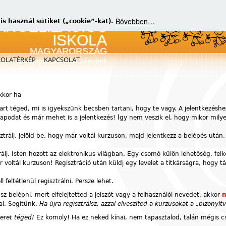
Bővebben…
 használ sütiket („cookie”-kat).
KOLATÉRKÉP
KAPCSOLAT
matikus evangelizátorokat képzünk
akkor ha
art téged, mi is igyekszünk becsben tartani, hogy te vagy. A jelentkezéshe
atlapodat és már mehet is a jelentkezés! Így nem veszik el, hogy mikor mil
sztrálj, jelöld be, hogy már voltál kurzuson, majd jelentkezz a belépés után.
rálj. Isten hozott az elektronikus világban. Egy csomó külön lehetőség, fel
voltál kurzuson! Regisztráció után küldj egy levelet a titkárságra, hogy t
feltétlenül regisztrálni. Persze lehet.
z belépni, mert elfelejtetted a jelszót vagy a felhasználói nevedet, akkor
n
al. Segítünk.
Ha újra regisztrálsz, azzal elveszíted a kurzusokat a „bizony
zeret téged!
Ez komoly! Ha ez neked kínai, nem tapasztalod, talán mégis cs