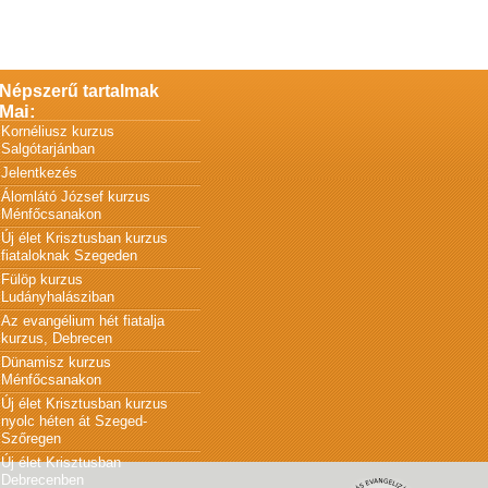
Népszerű tartalmak
Mai:
Kornéliusz kurzus
Salgótarjánban
Jelentkezés
Álomlátó József kurzus
Ménfőcsanakon
Új élet Krisztusban kurzus
fiataloknak Szegeden
Fülöp kurzus
Ludányhalásziban
Az evangélium hét fiatalja
kurzus, Debrecen
Dünamisz kurzus
Ménfőcsanakon
Új élet Krisztusban kurzus
nyolc héten át Szeged-
Szőregen
Új élet Krisztusban
Debrecenben