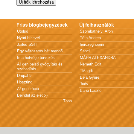
Friss blogbejegyzések
Új felhasználók
Utolsó
Szombathelyi Áron
Nyári hírlevél
Tóth Andrea
Jailed SSH
herczegnoemi
Egy változatos hét teendői
Sanci
Ima hétvége tervezés
MÁHR ALEXANDRA
A! gen belső gyógyítás és
Németh Edit
szabadítás
TMagdi
Drupal 9
Béla Gyüre
Hoszting
Judy
A! generáció
Barsi László
Beindul az élet :-)
Több