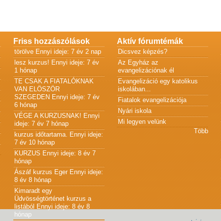
Friss hozzászólások
Aktív fórumtémák
törölve
Ennyi ideje: 7 év 2 nap
Dicsvez képzés?
lesz kurzus!
Ennyi ideje: 7 év
Az Egyház az
1 hónap
evangelizációnak él
TE CSAK A FIATALÓKNAK
Evangelizáció egy katolikus
VAN ELÖSZÖR
iskolában...
SZEGEDEN
Ennyi ideje: 7 év
Fiatalok evangelizációja
6 hónap
Nyári iskola
VÉGE A KURZUSNAK!
Ennyi
Mi legyen velünk
ideje: 7 év 7 hónap
Több
kurzus időtartama.
Ennyi ideje:
7 év 10 hónap
KURZUS
Ennyi ideje: 8 év 7
hónap
Ászáf kurzus Eger
Ennyi ideje:
8 év 8 hónap
Kimaradt egy
Üdvösségtörténet kurzus a
listából
Ennyi ideje: 8 év 8
hónap