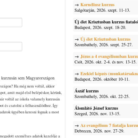
Kornéliusz kurzus
Salgótarján, 2026. szept. 11-13.
Új élet Krisztusban kurzus fiatal
Budapest, 2026. szept. 18-20.
Új élet Krisztusban kurzus
Szombathely, 2026. szept. 25-27.
Jézus a 4 evangéliumban kurz
Csót, 2026. okt. 2-4. és nov. 13-15.
Ezekiel képzés (munkatársakn
n kurzusán sem Magyarországon
Budapest, 2026. október 10-11.
rszágon? Ha még nem voltál, akkor
Ászáf kurzus
pot, amit majd első belépéskor, kérünk,
Szombathely, 2026. okt. 22-25.
már voltál az iskola valamely kurzusán
pot és csatolni a felhasználódhoz. Így
Álomlátó József kurzus
t adatok ügyében keresni fognak a most
Szeged, 2026. nov. 13-15.
Az evangélium 7 fiatalja kurzu
Debrecen, 2026. nov. 27-29.
 megadott személyes adatok kezelője a