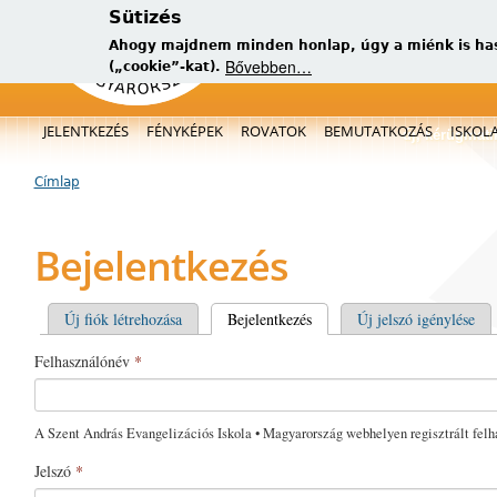
Sütizés
Ahogy majdnem minden honlap, úgy a miénk is has
Bővebben…
(„cookie”-kat).
Főmenü
JELENTKEZÉS
FÉNYKÉPEK
ROVATOK
BEMUTATKOZÁS
ISKOL
új, kérügmati
Címlap
Jelenlegi hely
Bejelentkezés
Elsődleges fülek
Új fiók létrehozása
Bejelentkezés
(aktív fül)
Új jelszó igénylése
Felhasználónév
*
A Szent András Evangelizációs Iskola • Magyarország webhelyen regisztrált felh
Jelszó
*