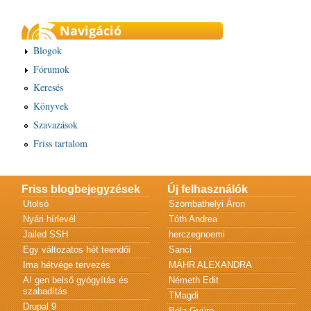
Navigáció
Blogok
Fórumok
Keresés
Könyvek
Szavazások
Friss tartalom
Friss blogbejegyzések
Új felhasználók
Utolsó
Szombathelyi Áron
Nyári hírlevél
Tóth Andrea
Jailed SSH
herczegnoemi
Egy változatos hét teendői
Sanci
Ima hétvége tervezés
MÁHR ALEXANDRA
A! gen belső gyógyítás és
Németh Edit
szabadítás
TMagdi
Drupal 9
Béla Gyüre