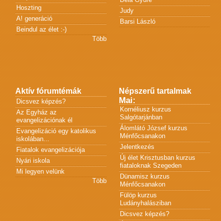
Hoszting
Judy
A! generáció
Barsi László
Beindul az élet :-)
Több
Aktív fórumtémák
Népszerű tartalmak
Mai:
Dicsvez képzés?
Kornéliusz kurzus
Az Egyház az
Salgótarjánban
evangelizációnak él
Álomlátó József kurzus
Evangelizáció egy katolikus
Ménfőcsanakon
iskolában...
Jelentkezés
Fiatalok evangelizációja
Új élet Krisztusban kurzus
Nyári iskola
fiataloknak Szegeden
Mi legyen velünk
Dünamisz kurzus
Több
Ménfőcsanakon
Fülöp kurzus
Ludányhalásziban
Dicsvez képzés?