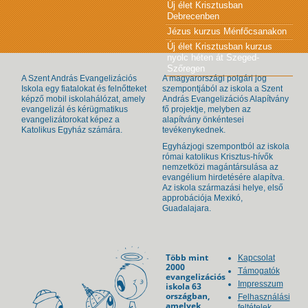
Új élet Krisztusban
Debrecenben
Jézus kurzus Ménfőcsanakon
Új élet Krisztusban kurzus
nyolc héten át Szeged-
Szőregen
A Szent András Evangelizációs
A magyarországi polgári jog
Iskola egy fiatalokat és felnőtteket
szempontjából az iskola a Szent
képző mobil iskolahálózat, amely
András Evangelizációs Alapítvány
evangelizál és kérügmatikus
fő projektje, melyben az
evangelizátorokat képez a
alapítvány önkéntesei
Katolikus Egyház számára.
tevékenykednek.
Egyházjogi szempontból az iskola
római katolikus Krisztus-hívők
nemzetközi magántársulása az
evangélium hirdetésére alapítva.
Az iskola származási helye, első
approbációja Mexikó,
Guadalajara.
Több mint
Kapcsolat
2000
Támogatók
evangelizációs
Impresszum
iskola 63
országban,
Felhasználási
amelyek
feltételek