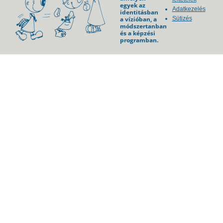
egyek az
Adatkezelés
identitásban
a vízióban, a
Sütizés
módszertanban
és a képzési
programban.